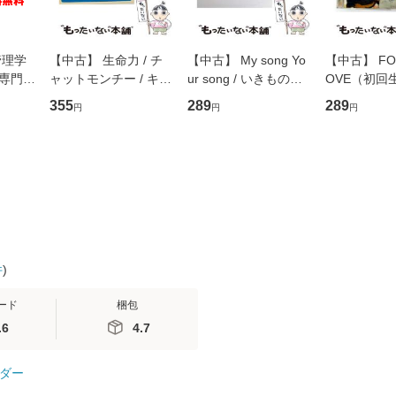
管理学
【中古】 生命力 / チ
【中古】 My song Yo
【中古】 FOR
専門職
ャットモンチー / キュ
ur song / いきものが
OVE（初回
ントス
ーンレコード [CD]
かり / [CD]【メール便
盤） / 清水
355
289
289
円
円
円
(看護
【メール便送料無料】
送料無料】
ミリヤ / [CD]【メール
 / 手
便送料無料
 南江
件
)
ード
梱包
.6
4.7
ダー