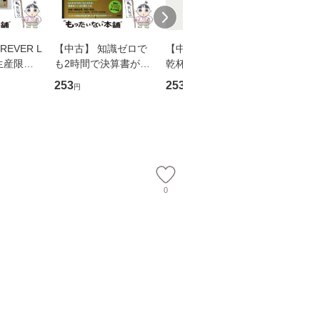
EVER L
【中古】 知識ゼロで
【中古】 ウインクで
【中古】
生産限定
も2時間で決算書が読
乾杯 (ノン・ポシェッ
春文庫） /
翔太×加藤
めるようになる！ 会
ト) / 東野圭吾 / 祥伝
文藝春秋 
253
253
262
円
円
円
計超入門！ / 佐伯 良
社 [文庫]【メール便送
ル便送料
】
隆 / 高橋書店 [単行本
料無料】
（ソフトカバー）]
【メール便送
0