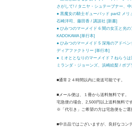
さがして! / タニヤ・シュテーブナー、中村
● 黒魔女の騎士ギューバッド part2 メリ
石崎洋司、藤田香 / 講談社 [新書]
● ひみつのマーメイド 6 闇の女王と光の
KADOKAWA [単行本]
● ひみつのマーメイド 5 深海のアドベン
ディアファクトリー [単行本]
● ミオととなりのマーメイド 7 ねらうは深
ミランダ・ジョーンズ、浜崎絵梨 / ポプラ
■通常２４時間以内に発送可能です。
■メール便は、１冊から送料無料です。
宅急便の場合、2,500円以上送料無料で
※「代引き」ご希望の方は宅急便をご選
■中古品ではございますが、良好なコン