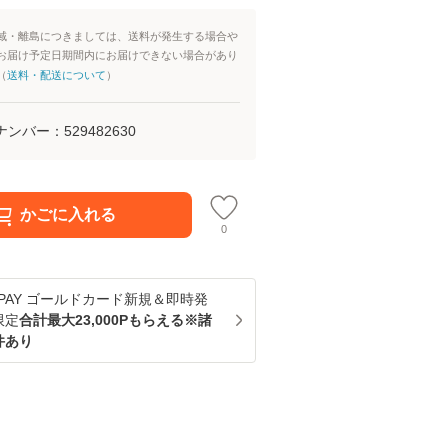
域・離島につきましては、送料が発生する場合や
お届け予定日期間内にお届けできない場合があり
（
送料・配送について
）
ナンバー：
529482630
かごに入れる
0
u PAY ゴールドカード新規＆即時発
限定
合計最大23,000Pもらえる※諸
件あり