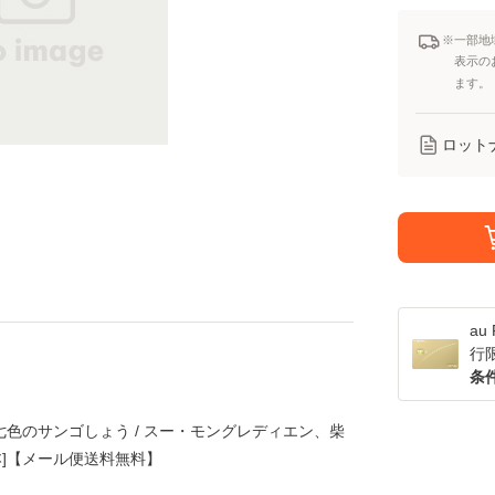
※一部地
表示の
ます。
ロット
a
行
条
 七色のサンゴしょう / スー・モングレディエン、柴
本]【メール便送料無料】