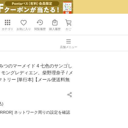
カテゴリ
お気に入り
閲覧履歴
購入履歴
かご
店舗メニュー
みつのマーメイド 4 七色のサンゴし
ー・モングレディエン、柴野理奈子 / メ
トリー [単行本]【メール便送料無
込
)
K ERROR] ネットワーク周りの設定を確認