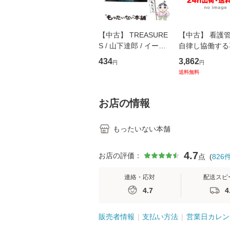
【中古】 TREASURE
【中古】 看護
S / 山下達郎 / イース
自律し協働する
トウエスト・ジャパン
の看護マネジメ
434
3,862
円
円
[CD]【メール便送料無
キル 改訂第3版 
送料無料
料】
学テキストNiCE)
島恵 藤本幸三 /
堂 [単行
お店の情報
もったいない本舗
4.7
お店の評価：
点
(
826
連絡・応対
配送スピ
4.7
4
販売者情報
支払い方法
営業日カレン