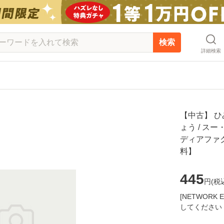
検索
詳細検索
【中古】 ひ
ょう / ス
ディアファク
料】
445
円(
税
[NETWOR
してください