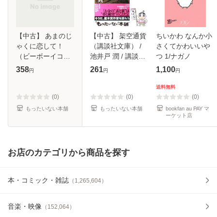
【中古】 あまのじ
【中古】 架空通貨
ちいかわ なんか小
ゃくに恋して！
（講談社文庫） /
さくてかわいいや
（ビーボーイコミ
池井戸 潤 / 講談社
つ 1/ナガノ
ックスデラック
[文庫]【メール便送
358
261
1,100
円
円
円
ス） / 相音 きう /
料無料】
リブレ出版 [コミッ
送料無料
ク]【メール便送料
(0)
(0)
(0)
無料】
もったいない本舗
もったいない本舗
bookfan au PAY マ
ーケット店
お店のカテゴリから商品を探す
本・コミック・雑誌
（
1,265,604
）
音楽・映像
（
152,064
）