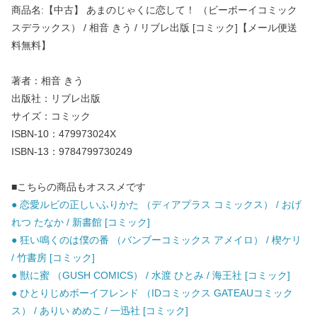
商品名:【中古】 あまのじゃくに恋して！ （ビーボーイコミック
スデラックス） / 相音 きう / リブレ出版 [コミック]【メール便送
料無料】
著者：相音 きう
出版社：リブレ出版
サイズ：コミック
ISBN-10：479973024X
ISBN-13：9784799730249
■こちらの商品もオススメです
● 恋愛ルビの正しいふりかた （ディアプラス コミックス） / おげ
れつ たなか / 新書館 [コミック]
● 狂い鳴くのは僕の番 （バンブーコミックス アメイロ） / 楔ケリ
/ 竹書房 [コミック]
● 獣に蜜 （GUSH COMICS） / 水渡 ひとみ / 海王社 [コミック]
● ひとりじめボーイフレンド （IDコミックス GATEAUコミック
ス） / ありい めめこ / 一迅社 [コミック]