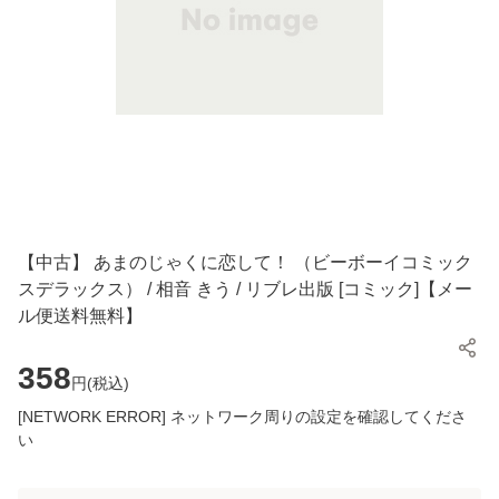
【中古】 あまのじゃくに恋して！ （ビーボーイコミック
スデラックス） / 相音 きう / リブレ出版 [コミック]【メー
ル便送料無料】
358
円(
税込
)
[NETWORK ERROR] ネットワーク周りの設定を確認してくださ
い