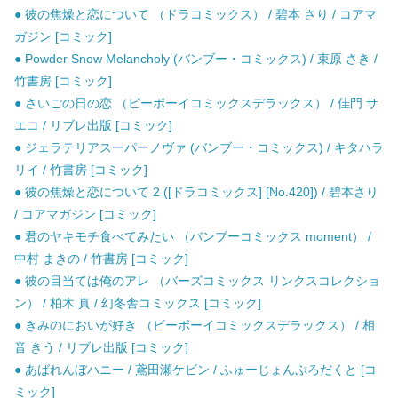
● 彼の焦燥と恋について （ドラコミックス） / 碧本 さり / コアマ
ガジン [コミック]
● Powder Snow Melancholy (バンブー・コミックス) / 束原 さき /
竹書房 [コミック]
● さいごの日の恋 （ビーボーイコミックスデラックス） / 佳門 サ
エコ / リブレ出版 [コミック]
● ジェラテリアスーパーノヴァ (バンブー・コミックス) / キタハラ
リイ / 竹書房 [コミック]
● 彼の焦燥と恋について 2 ([ドラコミックス] [No.420]) / 碧本さり
/ コアマガジン [コミック]
● 君のヤキモチ食べてみたい （バンブーコミックス moment） /
中村 まきの / 竹書房 [コミック]
● 彼の目当ては俺のアレ （バーズコミックス リンクスコレクショ
ン） / 柏木 真 / 幻冬舎コミックス [コミック]
● きみのにおいが好き （ビーボーイコミックスデラックス） / 相
音 きう / リブレ出版 [コミック]
● あばれんぼハニー / 鳶田瀬ケビン / ふゅーじょんぷろだくと [コ
ミック]