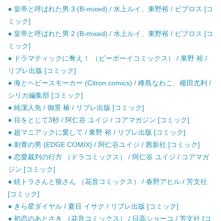
● 皇帝と呼ばれた男 3 (B-mixed) / 水上ルイ、東野裕 / ビブロス [コ
ミック]
● 皇帝と呼ばれた男 2 (B-mixed) / 水上ルイ、東野裕 / ビブロス [コ
ミック]
● ドラマティックに奪え！ （ビーボーイコミックス） / 東野 裕 /
リブレ出版 [コミック]
● 海とヘビースモーカー (Citron comics) / 峰島なわこ、榎田尤利 /
シリカ編集部 [コミック]
● 純潔人魚 / 御景 椿 / リブレ出版 [コミック]
● 目をとじて3秒 / 阿仁谷 ユイジ / コアマガジン [コミック]
● 超マニアックに愛して / 東野 裕 / リブレ出版 [コミック]
● 刺青の男 (EDGE COMIX) / 阿仁谷ユイジ / 茜新社 [コミック]
● 恋愛裁判の行方 （ドラコミックス） / 阿仁谷 ユイジ / コアマガ
ジン [コミック]
● 続トラさんと狼さん （花音コミックス） / 春野アヒル / 芳文社
[コミック]
● きら星ダイヤル / 夏目 イサク / リブレ出版 [コミック]
● 初恋のあとさき （花音コミックス） / 日高ショーコ / 芳文社 [コ