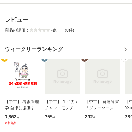
レビュー
商品の評価：
-
点
(0件)
ウィークリーランキング
1
2
3
4
【中古】 看護管理
【中古】 生命力 /
【中古】 発達障害
【中
学 自律し協働する
チャットモンチー /
「グレーゾーン」
You
専門職の看護マネ
キューンレコード
その正しい理解と
のがか
3,862
355
292
28
円
円
円
ジメントスキル 改
[CD]【メール便送
克服法 (SB新書 57
【
送料無料
訂第3版 (看護学テ
料無料】
2) / 岡田尊司 / Ｓ
料