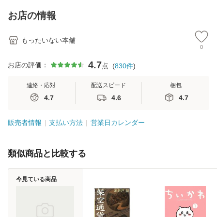
キストNiCE) / 手島
Ｂクリエイティブ
恵 藤本幸三 / 南江
[新書]【メール便送
お店の情報
堂 [単行
料無料】
もったいない本舗
0
4.7
お店の評価：
点
(
830
件
)
連絡・応対
配送スピード
梱包
4.7
4.6
4.7
販売者情報
支払い方法
営業日カレンダー
類似商品と比較する
今見ている商品