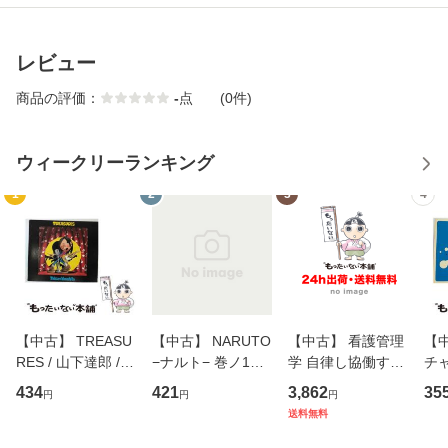
レビュー
商品の評価：
-
点
(0件)
ウィークリーランキング
1
2
3
4
【中古】 TREASU
【中古】 NARUTO
【中古】 看護管理
【中
RES / 山下達郎 /
−ナルト− 巻ノ1
学 自律し協働する
チャ
イーストウエス
（ジャンプコミッ
専門職の看護マネ
キ
434
421
3,862
35
円
円
円
ト・ジャパン [CD]
クス） / 岸本 斉史
ジメントスキル 改
[C
送料無料
【メール便送料無
/ 集英社 [コミック]
訂第3版 (看護学テ
料
料】
【メール便送料無
キストNiCE) / 手島