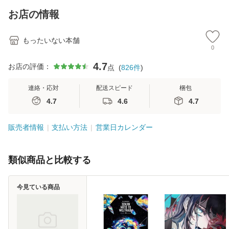
料】
恵 藤本幸三 / 南江
お店の情報
堂 [単行
もったいない本舗
0
4.7
お店の評価：
点
(
826
件
)
連絡・応対
配送スピード
梱包
4.7
4.6
4.7
販売者情報
支払い方法
営業日カレンダー
類似商品と比較する
今見ている商品