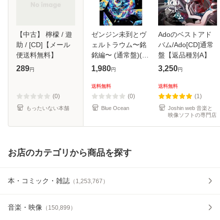
【中古】 檸檬 / 遊
ゼンジン未到とヴ
Adoのベストアド
助 / [CD]【メール
ェルトラウム〜銘
バム/Ado[CD]通常
便送料無料】
銘編〜 (通常盤)(2
盤【返品種別A】
枚組) [DVD]
289
1,980
3,250
円
円
円
送料無料
送料無料
(0)
(0)
(1)
もったいない本舗
Blue Ocean
Joshin web 音楽と
映像ソフトの専門店
お店のカテゴリから商品を探す
本・コミック・雑誌
（
1,253,767
）
音楽・映像
（
150,899
）