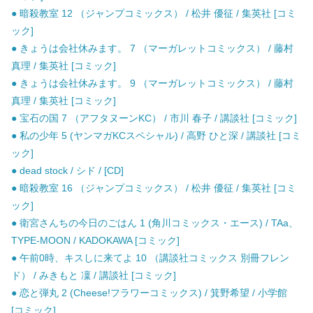
● 暗殺教室 12 （ジャンプコミックス） / 松井 優征 / 集英社 [コミ
ック]
● きょうは会社休みます。 7 （マーガレットコミックス） / 藤村
真理 / 集英社 [コミック]
● きょうは会社休みます。 9 （マーガレットコミックス） / 藤村
真理 / 集英社 [コミック]
● 宝石の国 7 （アフタヌーンKC） / 市川 春子 / 講談社 [コミック]
● 私の少年 5 (ヤンマガKCスペシャル) / 高野 ひと深 / 講談社 [コミ
ック]
● dead stock / シド / [CD]
● 暗殺教室 16 （ジャンプコミックス） / 松井 優征 / 集英社 [コミ
ック]
● 衛宮さんちの今日のごはん 1 (角川コミックス・エース) / TAa、
TYPE-MOON / KADOKAWA [コミック]
● 午前0時、キスしに来てよ 10 （講談社コミックス 別冊フレン
ド） / みきもと 凜 / 講談社 [コミック]
● 恋と弾丸 2 (Cheese!フラワーコミックス) / 箕野希望 / 小学館
[コミック]