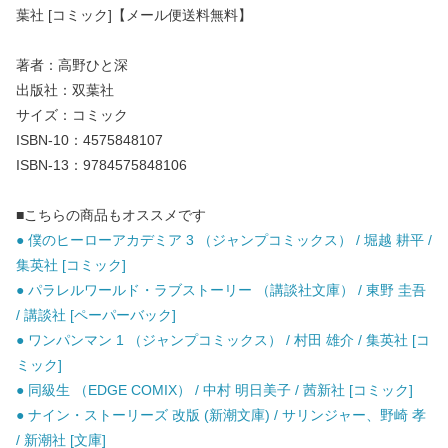
葉社 [コミック]【メール便送料無料】
著者：高野ひと深
出版社：双葉社
サイズ：コミック
ISBN-10：4575848107
ISBN-13：9784575848106
■こちらの商品もオススメです
● 僕のヒーローアカデミア 3 （ジャンプコミックス） / 堀越 耕平 /
集英社 [コミック]
● パラレルワールド・ラブストーリー （講談社文庫） / 東野 圭吾
/ 講談社 [ペーパーバック]
● ワンパンマン 1 （ジャンプコミックス） / 村田 雄介 / 集英社 [コ
ミック]
● 同級生 （EDGE COMIX） / 中村 明日美子 / 茜新社 [コミック]
● ナイン・ストーリーズ 改版 (新潮文庫) / サリンジャー、野崎 孝
/ 新潮社 [文庫]