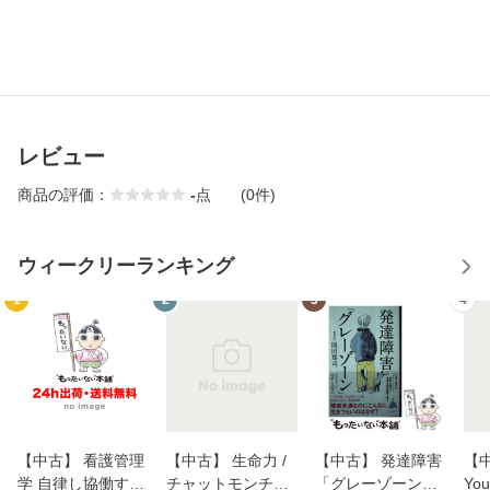
レビュー
商品の評価：
-
点
(0件)
ウィークリーランキング
1
2
3
4
【中古】 看護管理
【中古】 生命力 /
【中古】 発達障害
【中
学 自律し協働する
チャットモンチー /
「グレーゾーン」
You