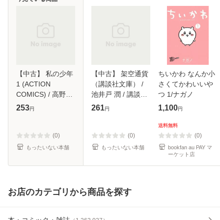
【中古】 私の少年
【中古】 架空通貨
ちいかわ なんか小
1 (ACTION
（講談社文庫） /
さくてかわいいや
COMICS) / 高野ひ
池井戸 潤 / 講談社
つ 1/ナガノ
と深 / 双葉社 [コミ
[文庫]【メール便送
253
261
1,100
円
円
円
ック]【メール便送
料無料】
料無料】
送料無料
(0)
(0)
(0)
もったいない本舗
もったいない本舗
bookfan au PAY マ
ーケット店
お店のカテゴリから商品を探す
本・コミック・雑誌