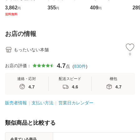
専門職の看護マネ
キューンレコード
その正しい理解と
のがか
3,862
355
409
28
円
円
円
ジメントスキル 改
[CD]【メール便送
克服法 (SB新書 57
【
送料無料
訂第3版 (看護学テ
料無料】
2) / 岡田尊司 / Ｓ
料
キストNiCE) / 手島
Ｂクリエイティブ
恵 藤本幸三 / 南江
[新書]【メール便送
お店の情報
堂 [単行
料無料】
もったいない本舗
0
4.7
お店の評価：
点
(
830
件
)
連絡・応対
配送スピード
梱包
4.7
4.6
4.7
販売者情報
支払い方法
営業日カレンダー
類似商品と比較する
今見ている商品