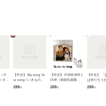
3
4
5
/ チ
【中古】 My song Yo
【中古】 FOREVER L
【中古】 「
/ キュ
ur song / いきものが
OVE（初回生産限定
は何だろうか
D]
かり / [CD]【メール便
盤） / 清水翔太×加藤
歴、知覚の錯
289
289
289
円
円
円
無料】
送料無料】
ミリヤ / [CD]【メール
談社現代新書
便送料無料】
信輔 / 講談社
【メール便