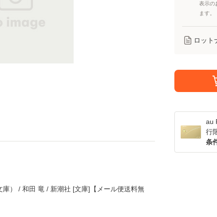
表示の
ます。
ロット
a
行
条
） / 和田 竜 / 新潮社 [文庫]【メール便送料無