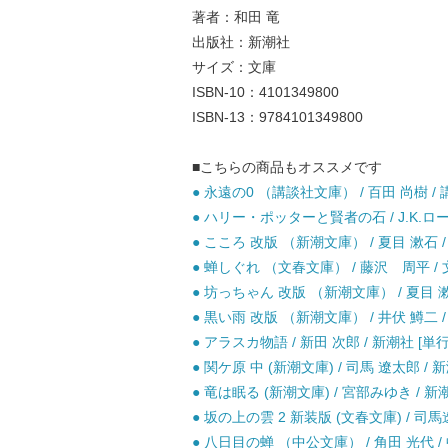
著者：和田 竜
出版社：新潮社
サイズ：文庫
ISBN-10：4101349800
ISBN-13：9784101349800
■こちらの商品もオススメです
● 永遠の0 （講談社文庫） / 百田 尚樹 / 
● ハリー・ポッターと賢者の石 / J.K.ロ
● こころ 改版 （新潮文庫） / 夏目 漱石 /
● 蝉しぐれ （文春文庫） / 藤沢 周平 / 
● 坊っちゃん 改版 （新潮文庫） / 夏目 漱石
● 黒い雨 改版 （新潮文庫） / 井伏 鱒二 /
● アラスカ物語 / 新田 次郎 / 新潮社 [単
● 関ケ原 中 (新潮文庫) / 司馬 遼太郎 / 新
● 竜は眠る (新潮文庫) / 宮部みゆき / 新潮
● 坂の上の雲 2 新装版 (文春文庫) / 司馬
● 八日目の蝉 （中公文庫） / 角田 光代 