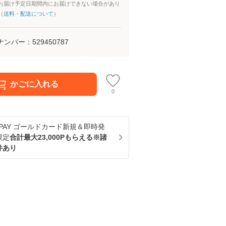
お届け予定日期間内にお届けできない場合があり
（
送料・配送について
）
ナンバー：
529450787
かごに入れる
0
u PAY ゴールドカード新規＆即時発
限定
合計最大23,000Pもらえる※諸
件あり