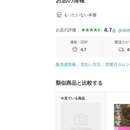
お店の情報
もったいない本舗
4.7
お店の評価：
点
(
830
連絡・応対
配送スピ
4.7
4
販売者情報
支払い方法
営業日カレン
類似商品と比較する
今見ている商品