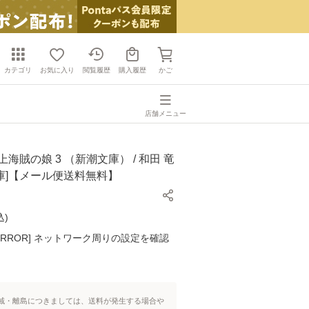
カテゴリ
お気に入り
閲覧履歴
購入履歴
かご
店舗メニュー
上海賊の娘 3 （新潮文庫） / 和田 竜
[文庫]【メール便送料無料】
込
)
K ERROR] ネットワーク周りの設定を確認
域・離島につきましては、送料が発生する場合や