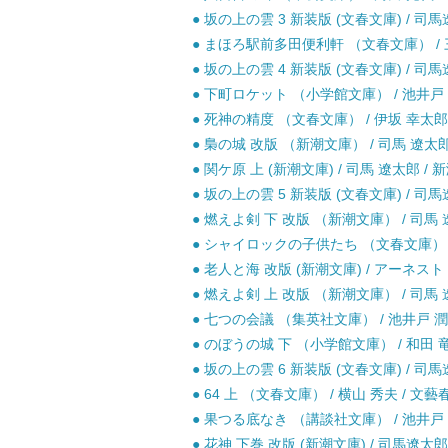
● 坂の上の雲 3 新装版 (文春文庫) / 司馬
● まほろ駅前多田便利軒 （文春文庫） / 三
● 坂の上の雲 4 新装版 (文春文庫) / 司馬
● 下町ロケット （小学館文庫） / 池井戸 潤
● 死神の精度 （文春文庫） / 伊坂 幸太郎 
● 梟の城 改版 （新潮文庫） / 司馬 遼太郎 
● 関ケ原 上 (新潮文庫) / 司馬 遼太郎 / 新
● 坂の上の雲 5 新装版 (文春文庫) / 司馬
● 燃えよ剣 下 改版 （新潮文庫） / 司馬 遼
● シャイロックの子供たち （文春文庫） / 
● 老人と海 改版 (新潮文庫) / アーネスト
● 燃えよ剣 上 改版 （新潮文庫） / 司馬 遼
● 七つの会議 （集英社文庫） / 池井戸 潤 
● のぼうの城 下 （小学館文庫） / 和田 竜 
● 坂の上の雲 6 新装版 (文春文庫) / 司馬
● 64 上 （文春文庫） / 横山 秀夫 / 文藝
● 果つる底なき （講談社文庫） / 池井戸 潤
● 花神 下巻 改版 (新潮文庫) / 司馬遼太郎 