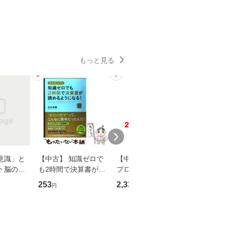
もっと見る
6
7
8
意識」と
【中古】 知識ゼロで
【中古】 野ブタ。を
【中古】 
 脳の来
も2時間で決算書が読
プロデュース [DVD-B
島みゆき / [CD]【
誤 （講
めるようになる！ 会
OX] / バップ [DVD]
ル便送料
253
2,335
2,150
円
円
円
） / 下条
計超入門！ / 佐伯 良
【メール便送料無料】
 [新書]
隆 / 高橋書店 [単行本
送料無料】
（ソフトカバー）]
【メール便送