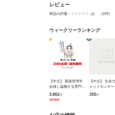
レビュー
商品の評価：
-
点
(0件)
ウィークリーランキング
1
2
【中古】 看護管理学
【中古】 生命力 
自律し協働する専門職
ャットモンチー 
の看護マネジメントス
ーンレコード [C
3,862
355
円
円
キル 改訂第3版 (看護
【メール便送料
送料無料
学テキストNiCE) / 手
島恵 藤本幸三 / 南江
堂 [単行