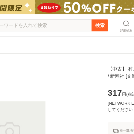
検索
詳細検索
【中古】 村
/ 新潮社 
317
円(
税
[NETWOR
してください
※一部地