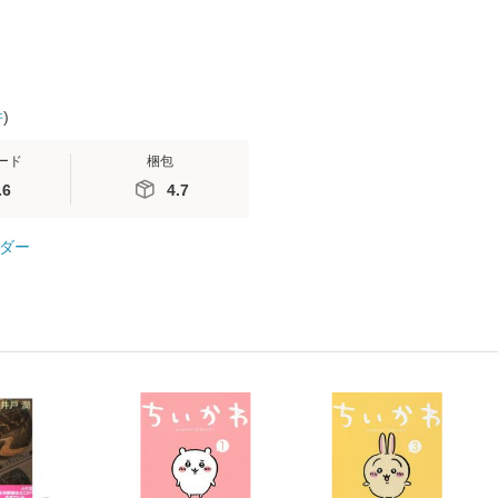
件
)
ード
梱包
.6
4.7
ダー