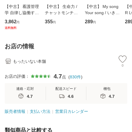
【中古】 看護管理
【中古】 生命力 /
【中古】 My song
【中
学 自律し協働する
チャットモンチー /
Your song / いきも
R 
専門職の看護マネ
キューンレコード
のがかり / [CD]
産限
3,862
355
289
28
円
円
円
ジメントスキル 改
[CD]【メール便送
【メール便送料無
翔太
送料無料
訂第3版 (看護学テ
料無料】
料】
[C
キストNiCE) / 手島
料
恵 藤本幸三 / 南江
お店の情報
堂 [単行
もったいない本舗
0
4.7
お店の評価：
点
(
830
件
)
連絡・応対
配送スピード
梱包
4.7
4.6
4.7
販売者情報
支払い方法
営業日カレンダー
類似商品と比較する