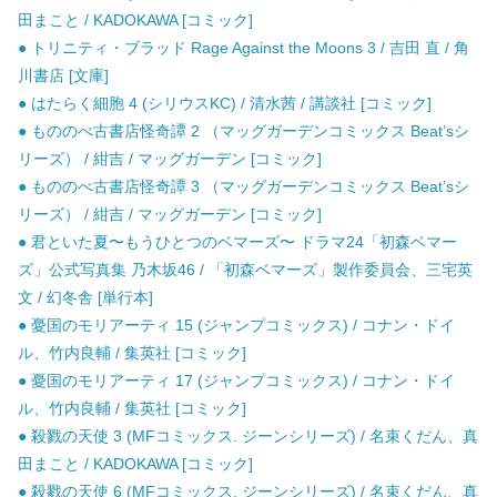
田まこと / KADOKAWA [コミック]
● トリニティ・ブラッド Rage Against the Moons 3 / 吉田 直 / 角
川書店 [文庫]
● はたらく細胞 4 (シリウスKC) / 清水茜 / 講談社 [コミック]
● もののべ古書店怪奇譚 2 （マッグガーデンコミックス Beat’sシ
リーズ） / 紺吉 / マッグガーデン [コミック]
● もののべ古書店怪奇譚 3 （マッグガーデンコミックス Beat’sシ
リーズ） / 紺吉 / マッグガーデン [コミック]
● 君といた夏〜もうひとつのベマーズ〜 ドラマ24「初森ベマー
ズ」公式写真集 乃木坂46 / 「初森ベマーズ」製作委員会、三宅英
文 / 幻冬舎 [単行本]
● 憂国のモリアーティ 15 (ジャンプコミックス) / コナン・ドイ
ル、竹内良輔 / 集英社 [コミック]
● 憂国のモリアーティ 17 (ジャンプコミックス) / コナン・ドイ
ル、竹内良輔 / 集英社 [コミック]
● 殺戮の天使 3 (MFコミックス. ジーンシリーズ) / 名束くだん、真
田まこと / KADOKAWA [コミック]
● 殺戮の天使 6 (MFコミックス. ジーンシリーズ) / 名束くだん、真