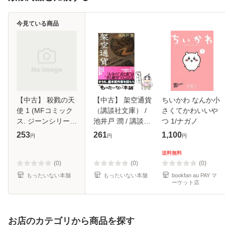
今見ている商品
【中古】 殺戮の天
【中古】 架空通貨
ちいかわ なんか小
使 1 (MFコミック
（講談社文庫） /
さくてかわいいや
ス. ジーンシリー
池井戸 潤 / 講談社
つ 1/ナガノ
ズ) / 名束くだん、
[文庫]【メール便送
253
261
1,100
円
円
円
真田まこと /
料無料】
KADOKAWA [コミ
送料無料
ック]【メール便送
(0)
(0)
(0)
料無料】
もったいない本舗
もったいない本舗
bookfan au PAY マ
ーケット店
お店のカテゴリから商品を探す