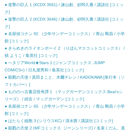
● 進撃の巨人 1 (KCDX 3561) / 諫山創、砂阿久雁 / 講談社 [コミッ
ク]
● 進撃の巨人 2 (KCDX 3646) / 諫山創、砂阿久雁 / 講談社 [コミッ
ク]
● 名探偵コナン 92 （少年サンデーコミックス） / 青山 剛昌 / 小学
館 [コミック]
● きらめきのライオンボーイ 2 （りぼんマスコットコミックス） /
槙 ようこ / 集英社 [コミック]
● ヘタリアWorld★Stars 1 (ジャンプコミックス. JUMP
COMICS+) / 日丸屋秀和 / 集英社 [コミック]
● 殺戮の天使 / 真田まこと、木爾チレン / KADOKAWA [単行本（ソ
フトカバー）]
● もののべ古書店怪奇譚 1 （マッグガーデンコミックス Beat’sシ
リーズ） / 紺吉 / マッグガーデン [コミック]
● 名探偵コナン 65 （少年サンデーコミックス） / 青山 剛昌 / 小学
館 [コミック]
● はたらく細胞 3 (シリウスKC) / 清水茜 / 講談社 [コミック]
● 殺戮の天使 2 (MFコミックス. ジーンシリーズ) / 名束くだん、真