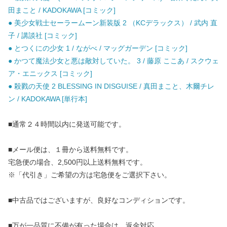
田まこと / KADOKAWA [コミック]
● 美少女戦士セーラームーン新装版 2 （KCデラックス） / 武内 直
子 / 講談社 [コミック]
● とつくにの少女 1 / ながべ / マッグガーデン [コミック]
● かつて魔法少女と悪は敵対していた。 3 / 藤原 ここあ / スクウェ
ア・エニックス [コミック]
● 殺戮の天使 2 BLESSING IN DISGUISE / 真田まこと、木爾チレ
ン / KADOKAWA [単行本]
■通常２４時間以内に発送可能です。
■メール便は、１冊から送料無料です。
宅急便の場合、2,500円以上送料無料です。
※「代引き」ご希望の方は宅急便をご選択下さい。
■中古品ではございますが、良好なコンディションです。
■万が一品質に不備が有った場合は、返金対応。