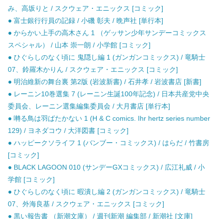
み、高坂りと / スクウェア・エニックス [コミック]
● 富士銀行行員の記録 / 小磯 彰夫 / 晩声社 [単行本]
● からかい上手の高木さん 1 （ゲッサン少年サンデーコミックス
スペシャル） / 山本 崇一朗 / 小学館 [コミック]
● ひぐらしのなく頃に 鬼隠し編 1 (ガンガンコミックス) / 竜騎士
07、鈴羅木かりん / スクウェア・エニックス [コミック]
● 明治維新の舞台裏 第2版 (岩波新書) / 石井孝 / 岩波書店 [新書]
● レーニン10巻選集 7 (レーニン生誕100年記念) / 日本共産党中央
委員会、レーニン選集編集委員会 / 大月書店 [単行本]
● 囀る鳥は羽ばたかない 1 (H & C comics. Ihr hertz series number
129) / ヨネダコウ / 大洋図書 [コミック]
● ハッピークソライフ 1 (バンブー・コミックス) / はらだ / 竹書房
[コミック]
● BLACK LAGOON 010 (サンデーGXコミックス) / 広江礼威 / 小
学館 [コミック]
● ひぐらしのなく頃に 暇潰し編 2 (ガンガンコミックス) / 竜騎士
07、外海良基 / スクウェア・エニックス [コミック]
● 黒い報告書 （新潮文庫） / 週刊新潮 編集部 / 新潮社 [文庫]