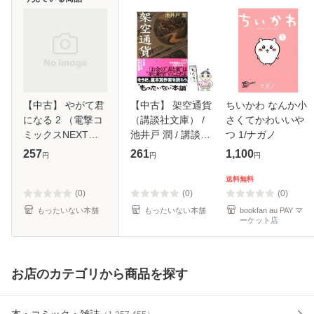
【中古】 やがて君
【中古】 架空通貨
ちいかわ なんか小
になる 2 （電撃コ
（講談社文庫） /
さくてかわいいや
ミックスNEXT） /
池井戸 潤 / 講談社
つ 1/ナガノ
仲谷鳰 /
[文庫]【メール便送
257
261
1,100
円
円
円
KADOKAWA [コミ
料無料】
ック]【メール便送
送料無料
料無料】
(0)
(0)
(0)
もったいない本舗
もったいない本舗
bookfan au PAY マ
ーケット店
お店のカテゴリから商品を探す
本・コミック・雑誌