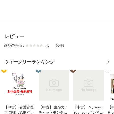
レビュー
商品の評価：
-
点
(0件)
ウィークリーランキング
1
2
3
4
【中古】 看護管理
【中古】 生命力 /
【中古】 My song
【中
学 自律し協働する
チャットモンチー /
Your song / いきも
R 