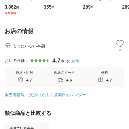
専門職の看護マネ
キューンレコード
のがかり / [CD]
産限
3,862
355
289
28
円
円
円
ジメントスキル 改
[CD]【メール便送
【メール便送料無
翔太
送料無料
訂第3版 (看護学テ
料無料】
料】
[C
キストNiCE) / 手島
料
恵 藤本幸三 / 南江
お店の情報
堂 [単行
もったいない本舗
0
4.7
お店の評価：
点
(
830
件
)
連絡・応対
配送スピード
梱包
4.7
4.6
4.7
販売者情報
支払い方法
営業日カレンダー
類似商品と比較する
今見ている商品