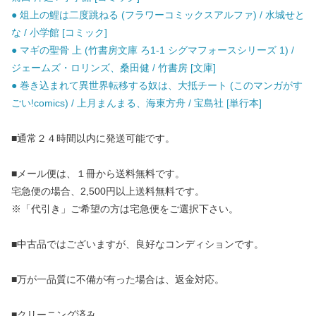
● 俎上の鯉は二度跳ねる (フラワーコミックスアルファ) / 水城せと
な / 小学館 [コミック]
● マギの聖骨 上 (竹書房文庫 ろ1-1 シグマフォースシリーズ 1) /
ジェームズ・ロリンズ、桑田健 / 竹書房 [文庫]
● 巻き込まれて異世界転移する奴は、大抵チート (このマンガがす
ごい!comics) / 上月まんまる、海東方舟 / 宝島社 [単行本]
■通常２４時間以内に発送可能です。
■メール便は、１冊から送料無料です。
宅急便の場合、2,500円以上送料無料です。
※「代引き」ご希望の方は宅急便をご選択下さい。
■中古品ではございますが、良好なコンディションです。
■万が一品質に不備が有った場合は、返金対応。
■クリーニング済み。