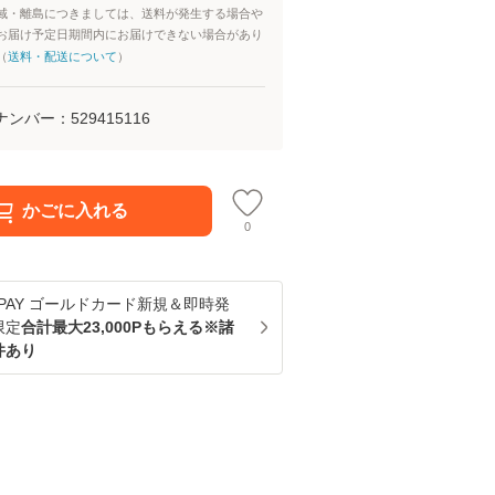
域・離島につきましては、送料が発生する場合や
お届け予定日期間内にお届けできない場合があり
（
送料・配送について
）
ナンバー：
529415116
かごに入れる
0
u PAY ゴールドカード新規＆即時発
限定
合計最大23,000Pもらえる※諸
件あり