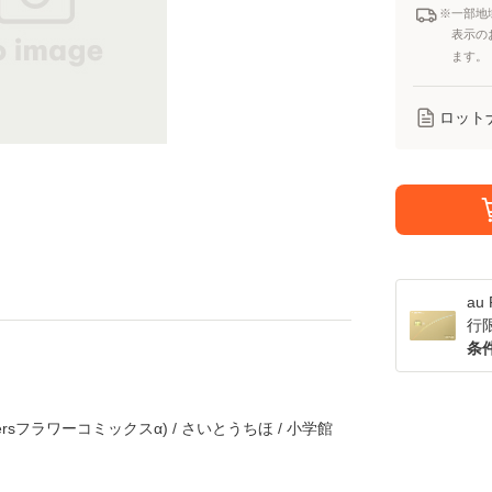
※一部地
表示の
ます。
ロット
a
行
条
ersフラワーコミックスα) / さいとうちほ / 小学館