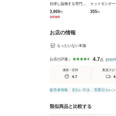
自律し協働する専門職
ャットモンチー 
の看護マネジメントス
ーンレコード [C
3,969
355
円
円
キル 改訂第3版 (看護
【メール便送料
送料無料
学テキストNiCE) / 手
島恵 藤本幸三 / 南江
堂 [単行
お店の情報
もったいない本舗
4.7
お店の評価：
点
(
830
連絡・応対
配送スピ
4.7
4
販売者情報
支払い方法
営業日カレン
類似商品と比較する