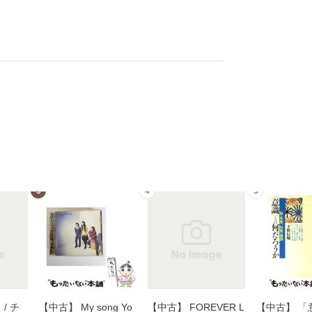
3
4
5
/ チ
【中古】 My song Yo
【中古】 FOREVER L
【中古】 「