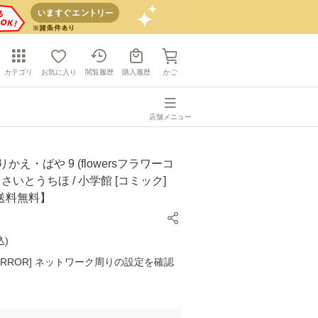
カテゴリ
お気に入り
閲覧履歴
購入履歴
かご
店舗メニュー
かえ・ばや 9 (flowersフラワーコ
/ さいとうちほ / 小学館 [コミック]
送料無料】
込
)
K ERROR] ネットワーク周りの設定を確認