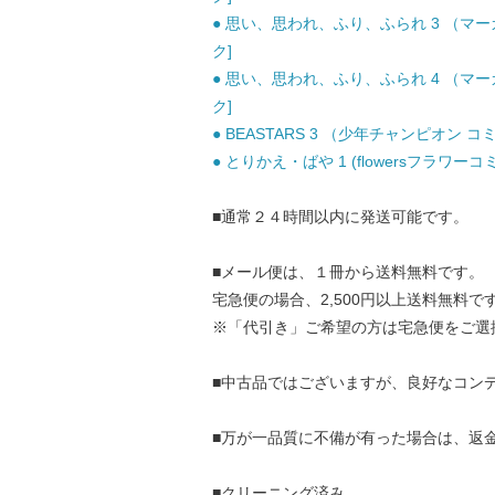
● 思い、思われ、ふり、ふられ 3 （マーガ
ク]
● 思い、思われ、ふり、ふられ 4 （マーガ
ク]
● BEASTARS 3 （少年チャンピオン コ
● とりかえ・ばや 1 (flowersフラワーコ
■通常２４時間以内に発送可能です。
■メール便は、１冊から送料無料です。
宅急便の場合、2,500円以上送料無料で
※「代引き」ご希望の方は宅急便をご選
■中古品ではございますが、良好なコン
■万が一品質に不備が有った場合は、返
■クリーニング済み。