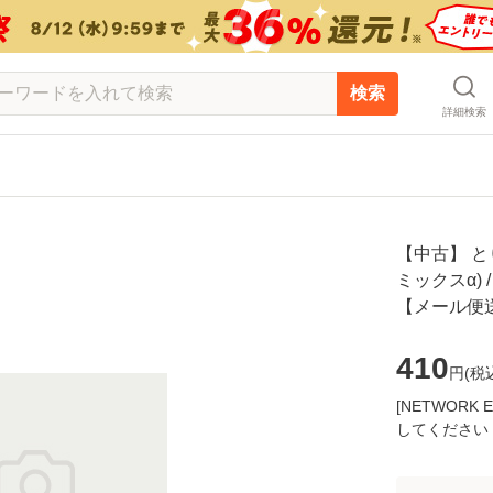
検索
詳細検索
【中古】 とり
ミックスα) 
【メール便
410
円(
税
[NETWOR
してください