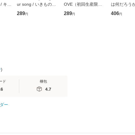
/ キュ
ur song / いきものが
OVE（初回生産限定
は何だろうか
D]
かり / [CD]【メール便
盤） / 清水翔太×加藤
歴、知覚の錯
289
289
406
円
円
円
無料】
送料無料】
ミリヤ / [CD]【メール
談社現代新書
便送料無料】
信輔 / 講談社
【メール便
件
)
ード
梱包
.6
4.7
ダー