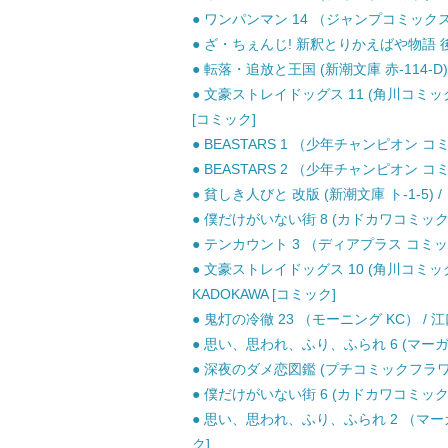
● ワンパンマン 14 （ジャンプコミックス） 
● ざ・ちぇんじ! 新釈とりかえばや物語 後編
● 転落・追放と王国 (新潮文庫 赤-114-D
● 文豪ストレイドッグス 11 (角川コミック
[コミック]
● BEASTARS 1 （少年チャンピオン コ
● BEASTARS 2 （少年チャンピオン コ
● 貧しき人びと 改版 (新潮文庫 ト-1-5)
● 僕だけがいない街 8 (カドカワコミックス・
● テンカウント 3 （ディアプラス コミック
● 文豪ストレイドッグス 10 (角川コミックス
KADOKAWA [コミック]
● 鬼灯の冷徹 23 （モーニング KC） / 江
● 思い、思われ、ふり、ふられ 6 (マーガレ
● 深夜のダメ恋図鑑 (プチコミックフラワー
● 僕だけがいない街 6 (カドカワコミックス・
● 思い、思われ、ふり、ふられ 2 （マーガ
ク]