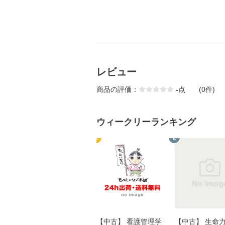
レビュー
商品の評価：
-
点
(0件)
ウィークリーランキング
1
2
【中古】 看護管理学
【中古】 生命力 