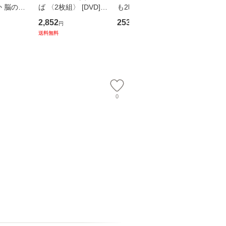
 脳の来
ば 〈2枚組〉 [DVD] /
も2時間で決算書が読
プロデュー
誤 （講
ブエナ・ビスタ・ホー
めるようになる！ 会
OX] / バ
2,852
253
2,335
円
円
円
） / 下条
ム・エンターテイメン
計超入門！ / 佐伯 良
【メール
送料無料
 [新書]
ト [DVD]【メール便送
隆 / 高橋書店 [単行本
送料無料】
料無料】
（ソフトカバー）]
【メール便送
0