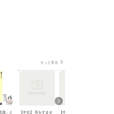
もっと見る
6
7
8
意識」と
【中古】 耳をすませ
【中古】 知識ゼロで
【中古】