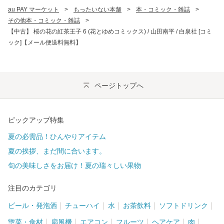
au PAY マーケット
>
もったいない本舗
>
本・コミック・雑誌
>
その他本・コミック・雑誌
>
【中古】 桜の花の紅茶王子 6 (花とゆめコミックス) / 山田南平 / 白泉社 [コミ
ック]【メール便送料無料】
ページトップへ
ピックアップ特集
夏の必需品！ひんやりアイテム
夏の挨拶、まだ間に合います。
旬の美味しさをお届け！夏の瑞々しい果物
注目のカテゴリ
ビール・発泡酒
チューハイ
水
お茶飲料
ソフトドリンク
惣菜・食材
扇風機
エアコン
フルーツ
ヘアケア
肉