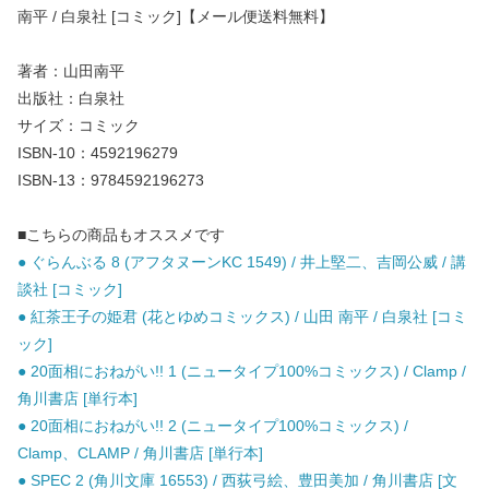
南平 / 白泉社 [コミック]【メール便送料無料】
著者：山田南平
出版社：白泉社
サイズ：コミック
ISBN-10：4592196279
ISBN-13：9784592196273
■こちらの商品もオススメです
● ぐらんぶる 8 (アフタヌーンKC 1549) / 井上堅二、吉岡公威 / 講
談社 [コミック]
● 紅茶王子の姫君 (花とゆめコミックス) / 山田 南平 / 白泉社 [コミ
ック]
● 20面相におねがい!! 1 (ニュータイプ100%コミックス) / Clamp /
角川書店 [単行本]
● 20面相におねがい!! 2 (ニュータイプ100%コミックス) /
Clamp、CLAMP / 角川書店 [単行本]
● SPEC 2 (角川文庫 16553) / 西荻弓絵、豊田美加 / 角川書店 [文