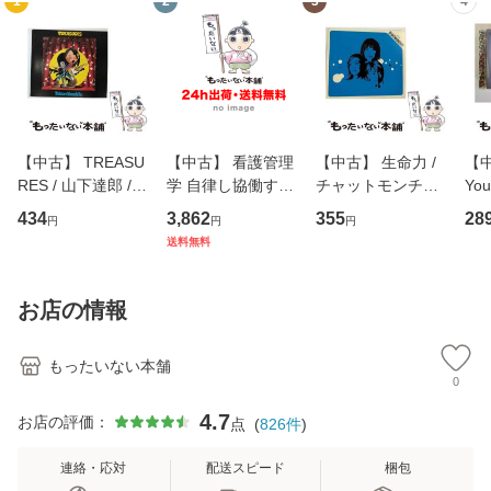
1
2
3
4
【中古】 TREASU
【中古】 看護管理
【中古】 生命力 /
【中
RES / 山下達郎 /
学 自律し協働する
チャットモンチー /
You
イーストウエス
専門職の看護マネ
キューンレコード
のがか
434
3,862
355
28
円
円
円
ト・ジャパン [CD]
ジメントスキル 改
[CD]【メール便送
【
送料無料
【メール便送料無
訂第3版 (看護学テ
料無料】
料
料】
キストNiCE) / 手島
恵 藤本幸三 / 南江
お店の情報
堂 [単行
もったいない本舗
0
4.7
お店の評価：
点
(
826
件
)
連絡・応対
配送スピード
梱包