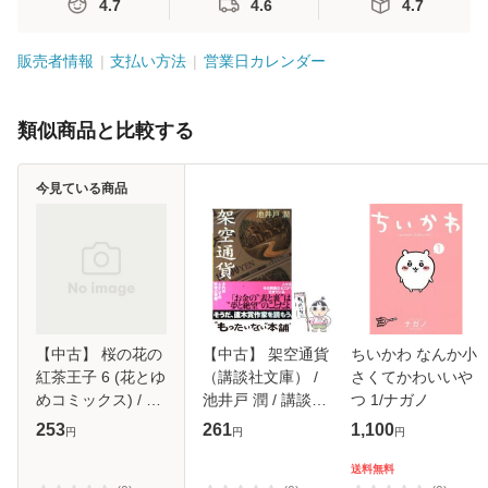
4.7
4.6
4.7
販売者情報
支払い方法
営業日カレンダー
類似商品と比較する
今見ている商品
【中古】 桜の花の
【中古】 架空通貨
ちいかわ なんか小
紅茶王子 6 (花とゆ
（講談社文庫） /
さくてかわいいや
めコミックス) / 山
池井戸 潤 / 講談社
つ 1/ナガノ
田南平 / 白泉社 [コ
[文庫]【メール便送
253
261
1,100
円
円
円
ミック]【メール便
料無料】
送料無料】
送料無料