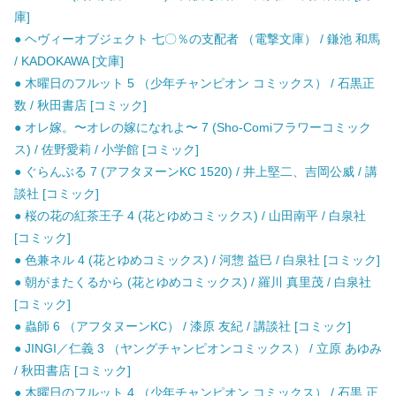
庫]
● ヘヴィーオブジェクト 七〇％の支配者 （電撃文庫） / 鎌池 和馬
/ KADOKAWA [文庫]
● 木曜日のフルット 5 （少年チャンピオン コミックス） / 石黒正
数 / 秋田書店 [コミック]
● オレ嫁。〜オレの嫁になれよ〜 7 (Sho-Comiフラワーコミック
ス) / 佐野愛莉 / 小学館 [コミック]
● ぐらんぶる 7 (アフタヌーンKC 1520) / 井上堅二、吉岡公威 / 講
談社 [コミック]
● 桜の花の紅茶王子 4 (花とゆめコミックス) / 山田南平 / 白泉社
[コミック]
● 色兼ネル 4 (花とゆめコミックス) / 河惣 益巳 / 白泉社 [コミック]
● 朝がまたくるから (花とゆめコミックス) / 羅川 真里茂 / 白泉社
[コミック]
● 蟲師 6 （アフタヌーンKC） / 漆原 友紀 / 講談社 [コミック]
● JINGI／仁義 3 （ヤングチャンピオンコミックス） / 立原 あゆみ
/ 秋田書店 [コミック]
● 木曜日のフルット 4 （少年チャンピオン コミックス） / 石黒 正