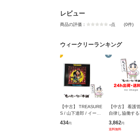
レビュー
商品の評価：
-
点
(0件)
ウィークリーランキング
1
2
【中古】 TREASURE
【中古】 看護
S / 山下達郎 / イース
自律し協働する
トウエスト・ジャパン
の看護マネジメ
434
3,862
円
円
[CD]【メール便送料無
キル 改訂第3版 
送料無料
料】
学テキストNiCE)
島恵 藤本幸三 /