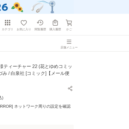
カテゴリ
お気に入り
閲覧履歴
購入履歴
かご
店舗メニュー
様ティーチャー 22 (花とゆめコミッ
いづみ / 白泉社 [コミック]【メール便
込
)
K ERROR] ネットワーク周りの設定を確認