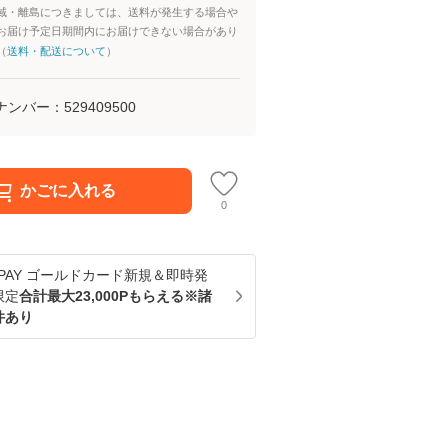
域・離島につきましては、送料が発生する場合や
お届け予定日期間内にお届けできない場合があり
（
送料・配送について
）
ナンバー：
529409500
かごに入れる
0
u PAY ゴールドカード新規＆即時発
限定
合計最大23,000Pもらえる※諸
件あり