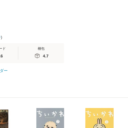
件
)
ード
梱包
.6
4.7
ダー