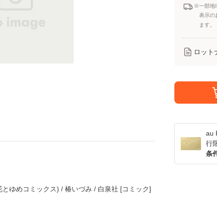
※一部地
表示の
ます。
ロット
a
行
条
とゆめコミックス) / 椿いづみ / 白泉社 [コミック]