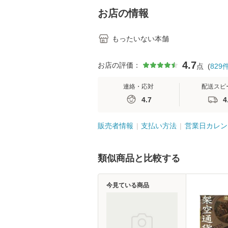
堂 [単行
お店の情報
もったいない本舗
4.7
お店の評価：
点
(
829
連絡・応対
配送スピ
4.7
4
販売者情報
支払い方法
営業日カレン
類似商品と比較する
今見ている商品