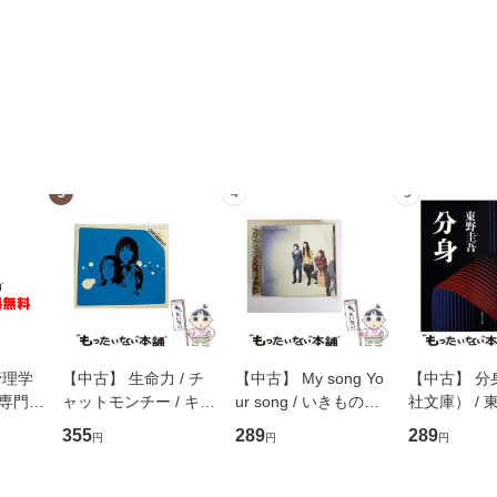
3
4
5
管理学
【中古】 生命力 / チ
【中古】 My song Yo
【中古】 分
専門職
ャットモンチー / キュ
ur song / いきものが
社文庫） / 東
ントス
ーンレコード [CD]
かり / [CD]【メール便
集英社 [文
355
289
289
円
円
円
(看護
【メール便送料無料】
送料無料】
便送料無料
 / 手
 南江