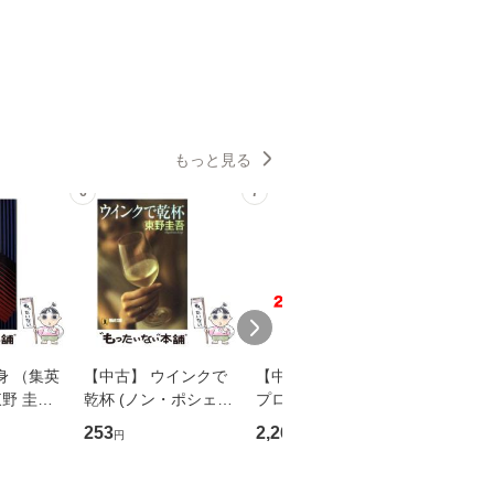
もっと見る
6
7
8
身 （集英
【中古】 ウインクで
【中古】 野ブタ。を
【中古】 
野 圭吾 /
乾杯 (ノン・ポシェッ
プロデュース [DVD-B
島みゆき / [CD]【
庫]【メール
ト) / 東野圭吾 / 祥伝
OX] / バップ [DVD]
ル便送料
253
2,266
2,150
円
円
円
】
社 [文庫]【メール便送
【メール便送料無料】
料無料】