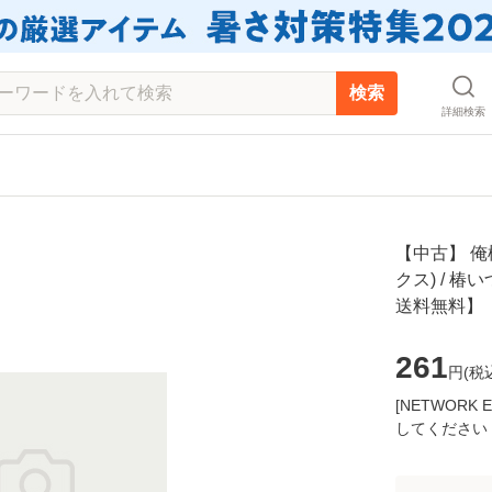
検索
詳細検索
【中古】 俺
クス) / 椿
送料無料】
261
円(
税
[NETWOR
してください