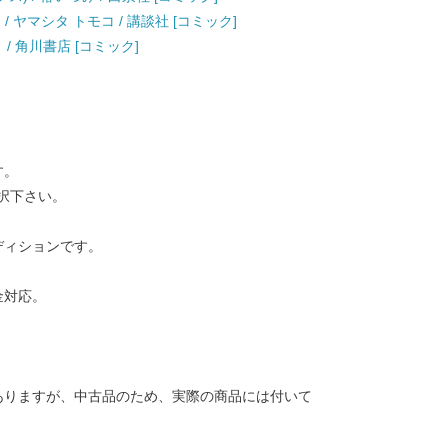
 / ヤマシタ トモコ / 講談社 [コミック]
 / 角川書店 [コミック]
す。
択下さい。
ディションです。
金対応。
ありますが、中古品のため、実際の商品には付いて