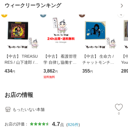
ウィークリーランキング
1
2
3
4
【中古】 TREASU
【中古】 看護管理
【中古】 生命力 /
【中
RES / 山下達郎 /
学 自律し協働する
チャットモンチー /
You
イーストウエス
専門職の看護マネ
キューンレコード
のがか
434
3,862
355
28
円
円
円
ト・ジャパン [CD]
ジメントスキル 改
[CD]【メール便送
【
送料無料
【メール便送料無
訂第3版 (看護学テ
料無料】
料
料】
キストNiCE) / 手島
恵 藤本幸三 / 南江
お店の情報
堂 [単行
もったいない本舗
0
4.7
お店の評価：
点
(
826
件
)