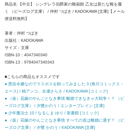
商品名:【中古】 シンデレラ伯爵家の靴箱館 乙女は新たな靴を履
く （ビーズログ文庫） / 仲村 つばき / KADOKAWA [文庫]【メール
便送料無料】
著者：仲村 つばき
出版社：KADOKAWA
サイズ：文庫
ISBN-10：4047340340
ISBN-13：9784047340343
■こちらの商品もオススメです
● 悪役令嬢なのでラスボスを飼ってみました 3 (角川コミックス・
エース) / 柚アンコ、永瀬さらさ / KADOKAWA [コミック]
● （仮）花嫁のやんごとなき事情 離婚できなきゃ大戦争！？ （ビ
ーズログ文庫） / 夕鷺かのう / エンターブレイン [文庫]
● 少年魔法士 10 / なるしま ゆり / 新書館 [コミック]
● （仮）花嫁のやんごとなき事情 すべての道は離婚に通ず？ （ビ
ーズログ文庫） / 夕鷺 かのう / KADOKAWA [文庫]