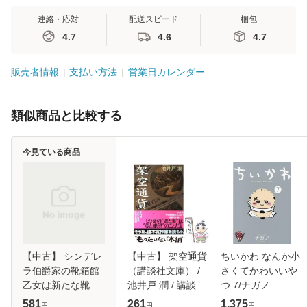
連絡・応対
配送スピード
梱包
4.7
4.6
4.7
販売者情報
支払い方法
営業日カレンダー
類似商品と比較する
今見ている商品
【中古】 シンデレ
【中古】 架空通貨
ちいかわ なんか小
ラ伯爵家の靴箱館
（講談社文庫） /
さくてかわいいや
乙女は新たな靴を
池井戸 潤 / 講談社
つ 7/ナガノ
履く （ビーズログ
[文庫]【メール便送
581
261
1,375
円
円
円