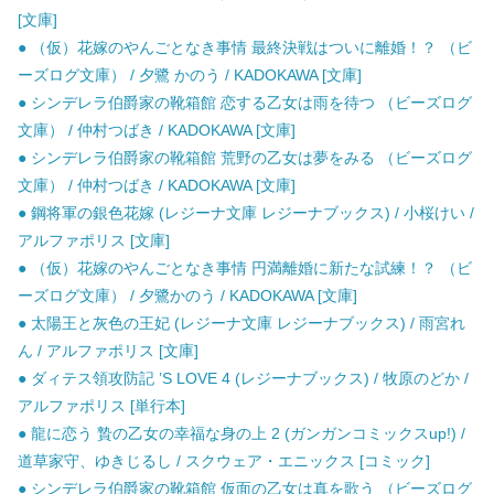
[文庫]
● （仮）花嫁のやんごとなき事情 最終決戦はついに離婚！？ （ビ
ーズログ文庫） / 夕鷺 かのう / KADOKAWA [文庫]
● シンデレラ伯爵家の靴箱館 恋する乙女は雨を待つ （ビーズログ
文庫） / 仲村つばき / KADOKAWA [文庫]
● シンデレラ伯爵家の靴箱館 荒野の乙女は夢をみる （ビーズログ
文庫） / 仲村つばき / KADOKAWA [文庫]
● 鋼将軍の銀色花嫁 (レジーナ文庫 レジーナブックス) / 小桜けい /
アルファポリス [文庫]
● （仮）花嫁のやんごとなき事情 円満離婚に新たな試練！？ （ビ
ーズログ文庫） / 夕鷺かのう / KADOKAWA [文庫]
● 太陽王と灰色の王妃 (レジーナ文庫 レジーナブックス) / 雨宮れ
ん / アルファポリス [文庫]
● ダィテス領攻防記 ’S LOVE 4 (レジーナブックス) / 牧原のどか /
アルファポリス [単行本]
● 龍に恋う 贄の乙女の幸福な身の上 2 (ガンガンコミックスup!) /
道草家守、ゆきじるし / スクウェア・エニックス [コミック]
● シンデレラ伯爵家の靴箱館 仮面の乙女は真を歌う （ビーズログ