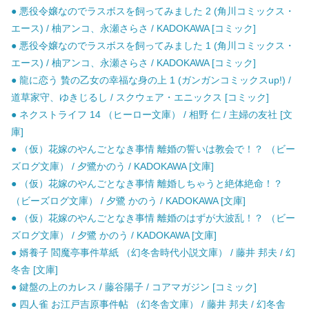
● 悪役令嬢なのでラスボスを飼ってみました 2 (角川コミックス・
エース) / 柚アンコ、永瀬さらさ / KADOKAWA [コミック]
● 悪役令嬢なのでラスボスを飼ってみました 1 (角川コミックス・
エース) / 柚アンコ、永瀬さらさ / KADOKAWA [コミック]
● 龍に恋う 贄の乙女の幸福な身の上 1 (ガンガンコミックスup!) /
道草家守、ゆきじるし / スクウェア・エニックス [コミック]
● ネクストライフ 14 （ヒーロー文庫） / 相野 仁 / 主婦の友社 [文
庫]
● （仮）花嫁のやんごとなき事情 離婚の誓いは教会で！？ （ビー
ズログ文庫） / 夕鷺かのう / KADOKAWA [文庫]
● （仮）花嫁のやんごとなき事情 離婚しちゃうと絶体絶命！？
（ビーズログ文庫） / 夕鷺 かのう / KADOKAWA [文庫]
● （仮）花嫁のやんごとなき事情 離婚のはずが大波乱！？ （ビー
ズログ文庫） / 夕鷺 かのう / KADOKAWA [文庫]
● 婿養子 閻魔亭事件草紙 （幻冬舎時代小説文庫） / 藤井 邦夫 / 幻
冬舎 [文庫]
● 鍵盤の上のカレス / 藤谷陽子 / コアマガジン [コミック]
● 四人雀 お江戸吉原事件帖 （幻冬舎文庫） / 藤井 邦夫 / 幻冬舎