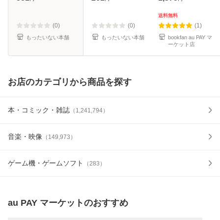
文庫） / 仲村 つば
料無料】
き / KADOKAWA
送料無料
[文庫]【メール便送
(0)
(0)
(1)
料無料】
もったいない本舗
もったいない本舗
bookfan au PAY マ
ーケット店
お店のカテゴリから商品を探す
本・コミック・雑誌
（
1,241,794
）
音楽・映像
（
149,973
）
ゲーム機・ゲームソフト
（
283
）
au PAY マーケット
のおすすめ