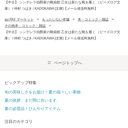
【中古】 シンデレラ伯爵家の靴箱館 乙女は新たな靴を履く （ビーズログ文
庫） / 仲村 つばき / KADOKAWA [文庫]【メール便送料無料】
au PAY マーケット
>
もったいない本舗
>
本・コミック・雑誌
>
その他本・コミック・雑誌
>
【中古】 シンデレラ伯爵家の靴箱館 乙女は新たな靴を履く （ビーズログ文
庫） / 仲村 つばき / KADOKAWA [文庫]【メール便送料無料】
ページトップへ
ピックアップ特集
旬の美味しさをお届け！夏の瑞々しい果物
夏の挨拶、まだ間に合います。
夏の必需品！ひんやりアイテム
注目のカテゴリ