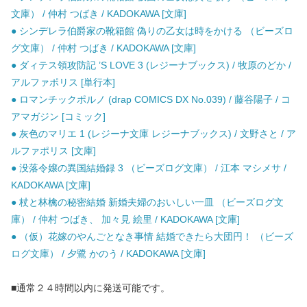
文庫） / 仲村 つばき / KADOKAWA [文庫]
● シンデレラ伯爵家の靴箱館 偽りの乙女は時をかける （ビーズロ
グ文庫） / 仲村 つばき / KADOKAWA [文庫]
● ダィテス領攻防記 ’S LOVE 3 (レジーナブックス) / 牧原のどか /
アルファポリス [単行本]
● ロマンチックポルノ (drap COMICS DX No.039) / 藤谷陽子 / コ
アマガジン [コミック]
● 灰色のマリエ 1 (レジーナ文庫 レジーナブックス) / 文野さと / ア
ルファポリス [文庫]
● 没落令嬢の異国結婚録 3 （ビーズログ文庫） / 江本 マシメサ /
KADOKAWA [文庫]
● 杖と林檎の秘密結婚 新婚夫婦のおいしい一皿 （ビーズログ文
庫） / 仲村 つばき、 加々見 絵里 / KADOKAWA [文庫]
● （仮）花嫁のやんごとなき事情 結婚できたら大団円！ （ビーズ
ログ文庫） / 夕鷺 かのう / KADOKAWA [文庫]
■通常２４時間以内に発送可能です。