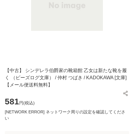
【中古】 シンデレラ伯爵家の靴箱館 乙女は新たな靴を履
く （ビーズログ文庫） / 仲村 つばき / KADOKAWA [文庫]
【メール便送料無料】
581
円(
税込
)
[NETWORK ERROR] ネットワーク周りの設定を確認してくださ
い