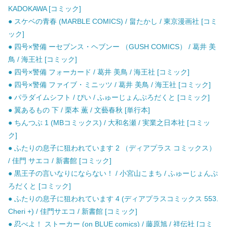
KADOKAWA [コミック]
● スケベの青春 (MARBLE COMICS) / 畠たかし / 東京漫画社 [コミ
ック]
● 四号×警備 ーセブンス・ヘブンー （GUSH COMICS） / 葛井 美
鳥 / 海王社 [コミック]
● 四号×警備 フォーカード / 葛井 美鳥 / 海王社 [コミック]
● 四号×警備 ファイブ・ミニッツ / 葛井 美鳥 / 海王社 [コミック]
● パラダイムシフト / ぴい / ふゅーじょんぷろだくと [コミック]
● 翼あるもの 下 / 栗本 薫 / 文藝春秋 [単行本]
● ちんつぶ 1 (MBコミックス) / 大和名瀬 / 実業之日本社 [コミッ
ク]
● ふたりの息子に狙われています 2 （ディアプラス コミックス）
/ 佳門 サエコ / 新書館 [コミック]
● 黒王子の言いなりにならない！ / 小宮山こまち / ふゅーじょんぷ
ろだくと [コミック]
● ふたりの息子に狙われています 4 (ディアプラスコミックス 553.
Cheri +) / 佳門サエコ / 新書館 [コミック]
● 忍べよ！ ストーカー (on BLUE comics) / 藤原旭 / 祥伝社 [コミ