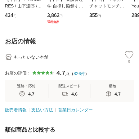
RES / 山下達郎 /
学 自律し協働する
チャットモンチー /
You
イーストウエス
専門職の看護マネ
キューンレコード
のがか
434
3,862
355
28
円
円
円
ト・ジャパン [CD]
ジメントスキル 改
[CD]【メール便送
【
送料無料
【メール便送料無
訂第3版 (看護学テ
料無料】
料
料】
キストNiCE) / 手島
恵 藤本幸三 / 南江
お店の情報
堂 [単行
もったいない本舗
0
4.7
お店の評価：
点
(
826
件
)
連絡・応対
配送スピード
梱包
4.7
4.6
4.7
販売者情報
支払い方法
営業日カレンダー
類似商品と比較する