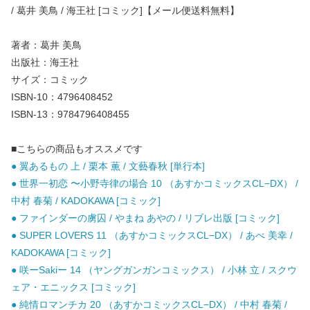
/ 葛井 美鳥 / 海王社 [コミック]【メール便送料無料】
著者：葛井 美鳥
出版社：海王社
サイズ：コミック
ISBN-10：4796408452
ISBN-13：9784796408455
■こちらの商品もオススメです
● 翼あるもの 上 / 栗本 薫 / 文藝春秋 [単行本]
● 世界一初恋 〜小野寺律の場合 10 （あすかコミックスCL−DX） /
中村 春菊 / KADOKAWA [コミック]
● ファインダーの虜囚 / やまね あやの / リブレ出版 [コミック]
● SUPER LOVERS 11 （あすかコミックスCL−DX） / あべ 美幸 /
KADOKAWA [コミック]
● 咲ーSakiー 14 （ヤングガンガンコミックス） / 小林 立 / スクウ
ェア・エニックス [コミック]
● 純情ロマンチカ 20 （あすかコミックスCL−DX） / 中村 春菊 /