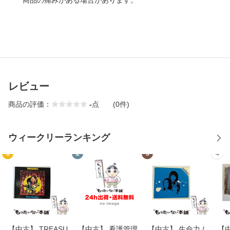
商品の痛みがある場合があります。
レビュー
商品の評価：
-
点
(0件)
ウィークリーランキング
1
2
3
4
【中古】 TREASU
【中古】 看護管理
【中古】 生命力 /
【中