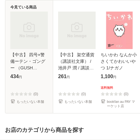
今見ている商品
【中古】 四号×警
【中古】 架空通貨
ちいかわ なんか小
備ーテン・ゴング
（講談社文庫） /
さくてかわいいや
ー （GUSH
池井戸 潤 / 講談社
つ 1/ナガノ
COMICS） / 葛井
[文庫]【メール便送
434
261
1,100
円
円
円
美鳥 / 海王社 [コミ
料無料】
ック]【メール便送
送料無料
料無料】
(0)
(0)
(0)
もったいない本舗
もったいない本舗
bookfan au PAY マ
ーケット店
お店のカテゴリから商品を探す