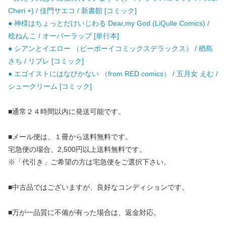
Cheri +) / 佳門サエコ / 新書館 [コミック]
● 神様はちょっとだけいじわる Dear,my God (LiQulle Comics) /
稔ねんこ / オーバーラップ [単行本]
● シアンとイエロー （ビーボーイコミックスデラックス） / 楢島
さち / リブレ [コミック]
● エゴイストにはなびかない （from RED comics） / 五月女 えむ /
シュークリーム [コミック]
■通常２４時間以内に発送可能です。
■メール便は、１冊から送料無料です。
宅急便の場合、2,500円以上送料無料です。
※「代引き」ご希望の方は宅急便をご選択下さい。
■中古品ではございますが、良好なコンディションです。
■万が一品質に不備が有った場合は、返金対応。