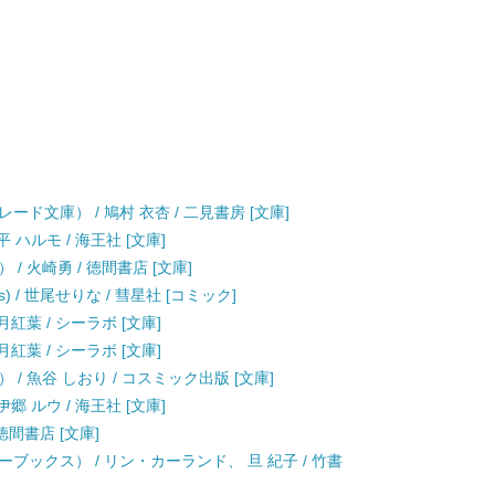
ド文庫） / 鳩村 衣杏 / 二見書房 [文庫]
 ハルモ / 海王社 [文庫]
 火崎勇 / 徳間書店 [文庫]
cs) / 世尾せりな / 彗星社 [コミック]
月紅葉 / シーラボ [文庫]
月紅葉 / シーラボ [文庫]
/ 魚谷 しおり / コスミック出版 [文庫]
郷 ルウ / 海王社 [文庫]
徳間書店 [文庫]
ブックス） / リン・カーランド、 旦 紀子 / 竹書