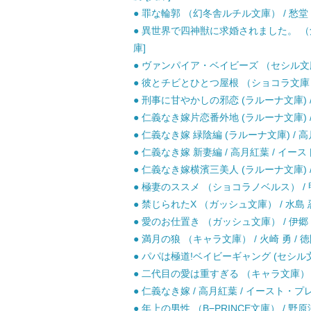
● 罪な輪郭 （幻冬舎ルチル文庫） / 愁堂 れ
● 異世界で四神獣に求婚されました。 （角川ル
庫]
● ヴァンパイア・ベイビーズ （セシル文庫）
● 彼とチビとひとつ屋根 （ショコラ文庫） /
● 刑事に甘やかしの邪恋 (ラルーナ文庫) / 
● 仁義なき嫁片恋番外地 (ラルーナ文庫) / 
● 仁義なき嫁 緑陰編 (ラルーナ文庫) / 高
● 仁義なき嫁 新妻編 / 高月紅葉 / イース
● 仁義なき嫁横濱三美人 (ラルーナ文庫) / 
● 極妻のススメ （ショコラノベルス） / 甲
● 禁じられたX （ガッシュ文庫） / 水島 忍
● 愛のお仕置き （ガッシュ文庫） / 伊郷 ル
● 満月の狼 （キャラ文庫） / 火崎 勇 / 徳
● パパは極道!ベイビーギャング (セシル文庫 
● 二代目の愛は重すぎる （キャラ文庫） / 
● 仁義なき嫁 / 高月紅葉 / イースト・プレ
● 年上の男性 （B−PRINCE文庫） / 野原滋 