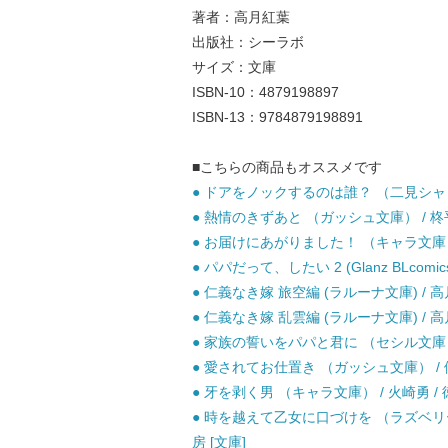
著者：高月紅葉
出版社：シーラボ
サイズ：文庫
ISBN-10：4879198897
ISBN-13：9784879198891
■こちらの商品もオススメです
● ドアをノックするのは誰？ （二見シャレー
● 熱情のきずあと （ガッシュ文庫） / 柊平
● お届けにあがりました！ （キャラ文庫） /
● パパだって、したい 2 (Glanz BLcomi
● 仁義なき嫁 旅空編 (ラルーナ文庫) / 高
● 仁義なき嫁 乱雲編 (ラルーナ文庫) / 高
● 家族の誓いをパパと君に （セシル文庫） 
● 愛されてお仕置き （ガッシュ文庫） / 伊
● 牙を剥く男 （キャラ文庫） / 火崎勇 / 
● 時を越えて乙女に口づけを （ラズベリー
房 [文庫]