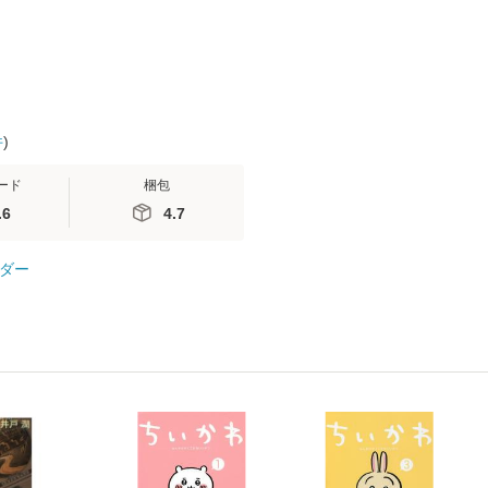
料無料】
件
)
ード
梱包
.6
4.7
ダー