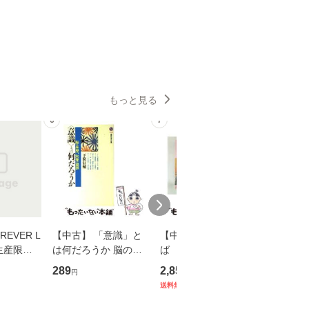
もっと見る
6
7
8
EVER L
【中古】 「意識」と
【中古】 耳をすませ
【中古】
生産限定
は何だろうか 脳の来
ば 〈2枚組〉 [DVD] /
も2時間
翔太×加藤
歴、知覚の錯誤 （講
ブエナ・ビスタ・ホー
めるよう
289
2,852
253
円
円
円
談社現代新書） / 下条
ム・エンターテイメン
計超入門！
送料無料
】
信輔 / 講談社 [新書]
ト [DVD]【メール便送
隆 / 高
【メール便送料無料】
料無料】
（ソフト