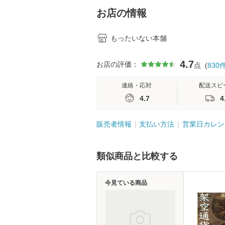
堂 [単行
お店の情報
もったいない本舗
4.7
お店の評価：
点
(
830
連絡・応対
配送スピ
4.7
4
販売者情報
支払い方法
営業日カレン
類似商品と比較する
今見ている商品