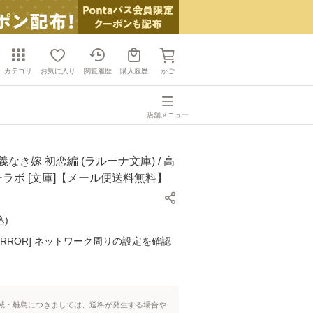
カテゴリ
お気に入り
閲覧履歴
購入履歴
かご
店舗メニュー
なき嫁 初恋編 (ラルーナ文庫) / 高
シーラボ [文庫]【メール便送料無料】
込
)
K ERROR] ネットワーク周りの設定を確認
域・離島につきましては、送料が発生する場合や