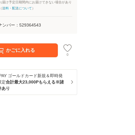
お届け予定日期間内にお届けできない場合があり
（
送料・配送について
）
ナンバー：
529364543
かごに入れる
0
u PAY ゴールドカード新規＆即時発
限定
合計最大23,000Pもらえる※諸
件あり