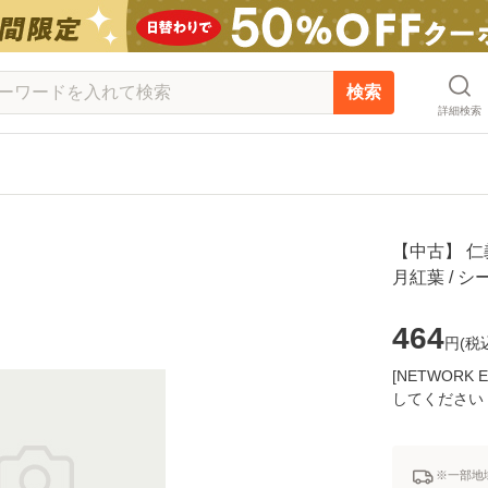
検索
詳細検索
【中古】 仁義
月紅葉 / 
464
円(
税
[NETWOR
してください
※一部地