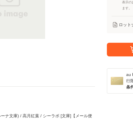
表示の
ます。
ロット
a
行
条
ナ文庫) / 高月紅葉 / シーラボ [文庫]【メール便