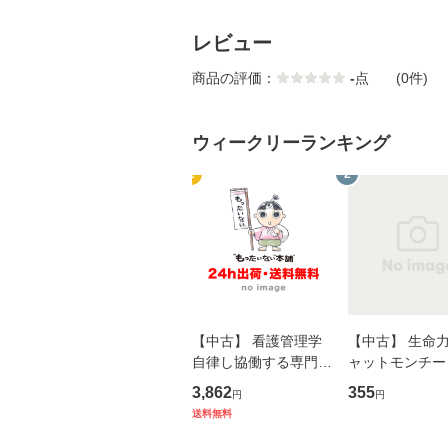
レビュー
商品の評価：
-
点
(0件)
ウィークリーランキング
1
2
【中古】 看護管理学
【中古】 生命力 
自律し協働する専門職
ャットモンチー 
の看護マネジメントス
ーンレコード [C
3,862
355
円
円
キル 改訂第3版 (看護
【メール便送料
送料無料
学テキストNiCE) / 手
島恵 藤本幸三 / 南江