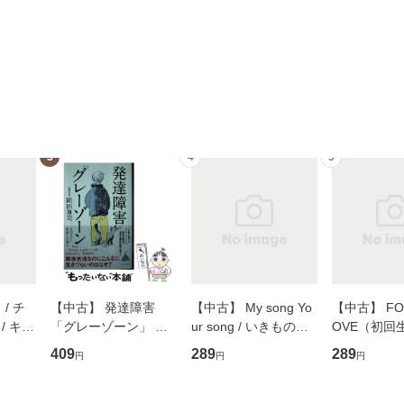
3
4
5
/ チ
【中古】 発達障害
【中古】 My song Yo
【中古】 FOR
/ キュ
「グレーゾーン」 そ
ur song / いきものが
OVE（初回
D]
の正しい理解と克服法
かり / [CD]【メール便
盤） / 清水
409
289
289
円
円
円
無料】
(SB新書 572) / 岡田尊
送料無料】
ミリヤ / [CD]【メール
司 / ＳＢクリエイティ
便送料無料
ブ [新書]【メール便送