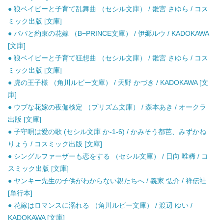
● 狼ベイビーと子育て乱舞曲 （セシル文庫） / 雛宮 さゆら / コス
ミック出版 [文庫]
● パパと約束の花嫁 （B−PRINCE文庫） / 伊郷ルウ / KADOKAWA
[文庫]
● 狼ベイビーと子育て狂想曲 （セシル文庫） / 雛宮 さゆら / コス
ミック出版 [文庫]
● 虎の王子様 （角川ルビー文庫） / 天野 かづき / KADOKAWA [文
庫]
● ウブな花嫁の夜伽検定 （プリズム文庫） / 森本あき / オークラ
出版 [文庫]
● 子守唄は愛の歌 (セシル文庫 か-1-6) / かみそう都芭、みずかね
りょう / コスミック出版 [文庫]
● シングルファーザーも恋をする （セシル文庫） / 日向 唯稀 / コ
スミック出版 [文庫]
● ヤンキー先生の子供がわからない親たちへ / 義家 弘介 / 祥伝社
[単行本]
● 花嫁はロマンスに溺れる （角川ルビー文庫） / 渡辺 ゆい /
KADOKAWA [文庫]