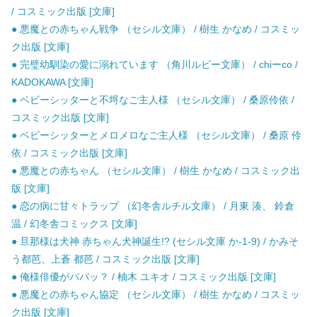
/ コスミック出版 [文庫]
● 悪魔との赤ちゃん戦争 （セシル文庫） / 樹生 かなめ / コスミッ
ク出版 [文庫]
● 完璧幼馴染の愛に溺れています （角川ルビー文庫） / chiーco /
KADOKAWA [文庫]
● ベビーシッターと不埒なご主人様 （セシル文庫） / 桑原伶依 /
コスミック出版 [文庫]
● ベビーシッターとメロメロなご主人様 （セシル文庫） / 桑原 伶
依 / コスミック出版 [文庫]
● 悪魔との赤ちゃん （セシル文庫） / 樹生 かなめ / コスミック出
版 [文庫]
● 恋の病に甘々トラップ （幻冬舎ルチル文庫） / 月東 湊、 鈴倉
温 / 幻冬舎コミックス [文庫]
● 旦那様は犬神 赤ちゃん犬神誕生!? (セシル文庫 か-1-9) / かみそ
う都芭、上蒼 都芭 / コスミック出版 [文庫]
● 俺様俳優がパパッ？ / 柚木 ユキオ / コスミック出版 [文庫]
● 悪魔との赤ちゃん協定 （セシル文庫） / 樹生 かなめ / コスミッ
ク出版 [文庫]