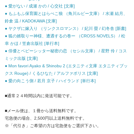
● 愛がない / 成瀬 かの / 心交社 [文庫]
● もふもふ保育園とはらぺこ狼 （角川ルビー文庫） / 水瀬 結月、
鈴倉 温 / KADOKAWA [文庫]
● ヤクザに嫁入り （リンクスロマンス） / 妃川 螢 / 幻冬舎 [新書]
● 狐の婿取りー神様、遭遇するの巻ー （CROSS NOVELS） / 松
幸 かほ / 笠倉出版社 [単行本]
● 俳優とベビーシッター秘密の恋 （セシル文庫） / 星野 伶 / コス
ミック出版 [文庫]
● Mon favori Ayako & Shinobu 2 (エタニティ文庫 エタニティブッ
クス Rouge) / くるひなた / アルファポリス [文庫]
● 愛の向こう側 / 若月 京子 / ハイランド [単行本]
■通常２４時間以内に発送可能です。
■メール便は、１冊から送料無料です。
宅急便の場合、2,500円以上送料無料です。
※「代引き」ご希望の方は宅急便をご選択下さい。