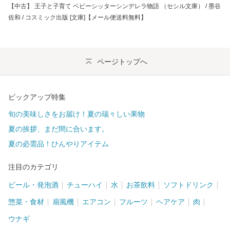
【中古】 王子と子育て ベビーシッターシンデレラ物語 （セシル文庫） / 墨谷
佐和 / コスミック出版 [文庫]【メール便送料無料】
ページトップへ
ピックアップ特集
旬の美味しさをお届け！夏の瑞々しい果物
夏の挨拶、まだ間に合います。
夏の必需品！ひんやりアイテム
注目のカテゴリ
ビール・発泡酒
チューハイ
水
お茶飲料
ソフトドリンク
惣菜・食材
扇風機
エアコン
フルーツ
ヘアケア
肉
ウナギ