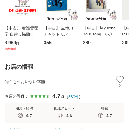
【中古】 看護管理
【中古】 生命力 /
【中古】 My song
【中
学 自律し協働する
チャットモンチー /
Your song / いきも
R 
専門職の看護マネ
キューンレコード
のがかり / [CD]
産限
3,969
355
289
28
円
円
円
ジメントスキル 改
[CD]【メール便送
【メール便送料無
翔太
送料無料
訂第3版 (看護学テ
料無料】
料】
[C
キストNiCE) / 手島
料
恵 藤本幸三 / 南江
お店の情報
堂 [単行
もったいない本舗
0
4.7
お店の評価：
点
(
830
件
)
連絡・応対
配送スピード
梱包
4.7
4.6
4.7