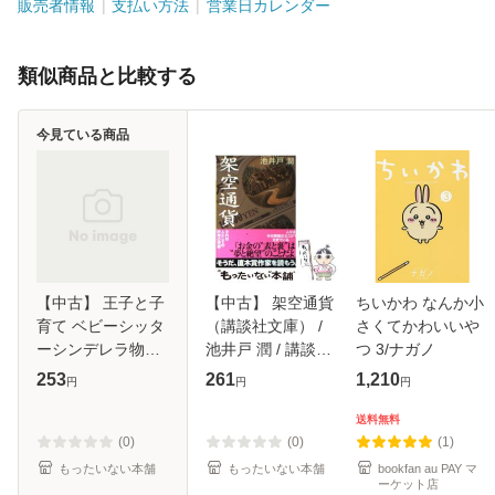
販売者情報
支払い方法
営業日カレンダー
類似商品と比較する
今見ている商品
【中古】 王子と子
【中古】 架空通貨
ちいかわ なんか小
育て ベビーシッタ
（講談社文庫） /
さくてかわいいや
ーシンデレラ物語
池井戸 潤 / 講談社
つ 3/ナガノ
（セシル文庫） /
[文庫]【メール便送
253
261
1,210
円
円
円
墨谷 佐和 / コスミ
料無料】
ック出版 [文庫]
送料無料
【メール便送料無
(0)
(0)
(1)
料】
もったいない本舗
もったいない本舗
bookfan au PAY マ
ーケット店