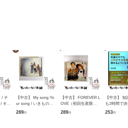
3
4
5
/ チ
【中古】 My song Yo
【中古】 FOREVER L
【中古】 知
/ キュ
ur song / いきものが
OVE（初回生産限定
も2時間で
D]
かり / [CD]【メール便
盤） / 清水翔太×加藤
めるようにな
289
289
253
円
円
円
無料】
送料無料】
ミリヤ / [CD]【メール
計超入門！ /
便送料無料】
隆 / 高橋書
（ソフトカバ