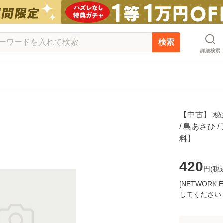
検索
詳細検索
【中古】 
/ 島あさひ 
料】
420
円(
税
[NETWOR
してください