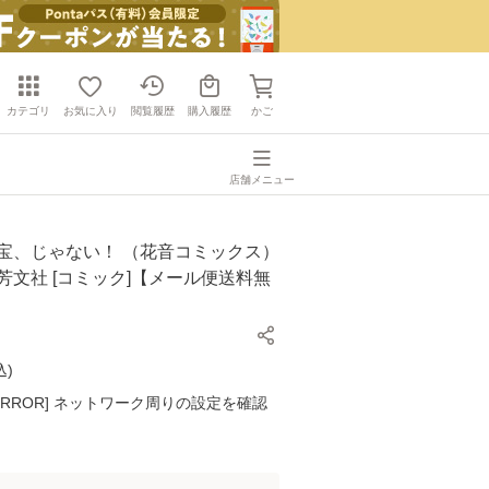
カテゴリ
お気に入り
閲覧履歴
購入履歴
かご
店舗メニュー
秘宝、じゃない！ （花音コミックス）
/ 芳文社 [コミック]【メール便送料無
込
)
K ERROR] ネットワーク周りの設定を確認