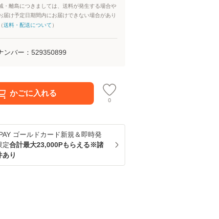
域・離島につきましては、送料が発生する場合や
お届け予定日期間内にお届けできない場合があり
（
送料・配送について
）
ナンバー：
529350899
かごに入れる
0
u PAY ゴールドカード新規＆即時発
限定
合計最大23,000Pもらえる※諸
件あり