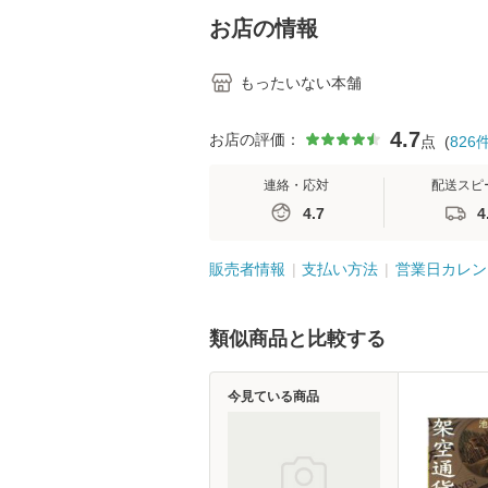
堂 [単行
お店の情報
もったいない本舗
4.7
お店の評価：
点
(
826
連絡・応対
配送スピ
4.7
4
販売者情報
支払い方法
営業日カレン
類似商品と比較する
今見ている商品