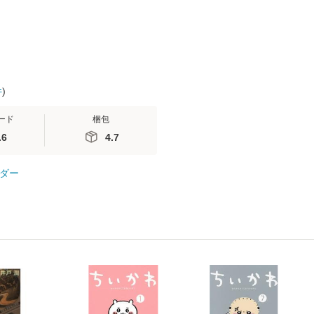
【メール便
件
)
ード
梱包
.6
4.7
ダー