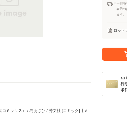
※一部地
表示の
ます。
ロット
a
行
条
ミックス） / 島あさひ / 芳文社 [コミック]【メ