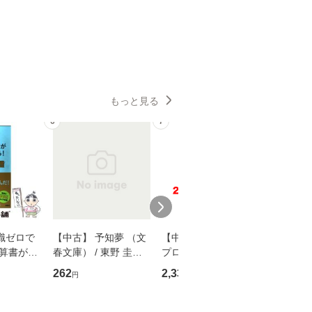
もっと見る
6
7
8
識ゼロで
【中古】 予知夢 （文
【中古】 野ブタ。を
【中古】 
決算書が読
春文庫） / 東野 圭吾 /
プロデュース [DVD-B
島みゆき / [CD]【
る！ 会
文藝春秋 [文庫]【メー
OX] / バップ [DVD]
ル便送料
262
2,335
2,150
円
円
円
 佐伯 良
ル便送料無料】
【メール便送料無料】
店 [単行本
ー）]