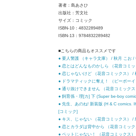
著者：島あさひ
出版社：芳文社
サイズ：コミック
ISBN-10：4832289489
ISBN-13：9784832289482
■こちらの商品もオススメです
● 要人警護 （キャラ文庫） / 秋月 こお /
● 恋とはどんなものかしら （花音コミックス
● 恋じゃないけど （花音コミックス） / 桜
● ドラマティックに奪え！ （ビーボーイコミ
● 通り抜けできません （花音コミックス） /
● 飼育係・理[カ] 下 (Super be-boy com
● 先生、あのね! 新装版 (H & C comics. Ihr
[コミック]
● キス、じゃない （花音コミックス） / 島
● 恋とカラダは背中から （花音コミックス） 
● ペットじゃない！ （花音コミックス） / 