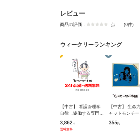
レビュー
商品の評価：
-
点
(0件)
ウィークリーランキング
1
2
【中古】 看護管理学
【中古】 生命力 
自律し協働する専門職
ャットモンチー 
の看護マネジメントス
ーンレコード [C
3,862
355
円
円
キル 改訂第3版 (看護
【メール便送料
送料無料
学テキストNiCE) / 手
島恵 藤本幸三 / 南江