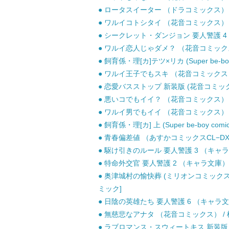
● ロータスイーター （ドラコミックス） /
● ワルイコトシタイ （花音コミックス） / 
● シークレット・ダンジョン 要人警護 4 （
● ワルイ恋人じゃダメ？ （花音コミックス）
● 飼育係・理[カ]テツ×リカ (Super be-bo
● ワルイ王子でもスキ （花音コミックス） 
● 恋愛バスストップ 新装版 (花音コミックス
● 悪いコでもイイ？ （花音コミックス） / 
● ワルイ男でもイイ （花音コミックス） / 
● 飼育係・理[カ] 上 (Super be-boy com
● 青春偏差値 （あすかコミックスCL−DX） 
● 駆け引きのルール 要人警護 3 （キャラ文庫
● 特命外交官 要人警護 2 （キャラ文庫） /
● 奥津城村の愉快葬 (ミリオンコミックス. Hertz
ミック]
● 日陰の英雄たち 要人警護 6 （キャラ文庫）
● 無慈悲なアナタ （花音コミックス） / 桜
● ラブロマンス・スウィートキス 新装版 (花