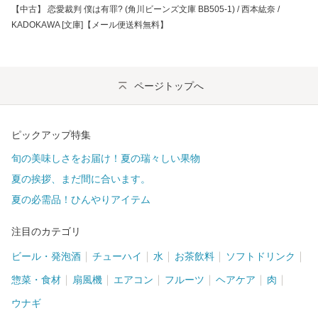
【中古】 恋愛裁判 僕は有罪? (角川ビーンズ文庫 BB505-1) / 西本紘奈 /
KADOKAWA [文庫]【メール便送料無料】
ページトップへ
ピックアップ特集
旬の美味しさをお届け！夏の瑞々しい果物
夏の挨拶、まだ間に合います。
夏の必需品！ひんやりアイテム
注目のカテゴリ
ビール・発泡酒
チューハイ
水
お茶飲料
ソフトドリンク
惣菜・食材
扇風機
エアコン
フルーツ
ヘアケア
肉
ウナギ