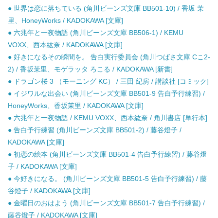
● 世界は恋に落ちている (角川ビーンズ文庫 BB501-10) / 香坂 茉
里、HoneyWorks / KADOKAWA [文庫]
● 六兆年と一夜物語 (角川ビーンズ文庫 BB506-1) / KEMU
VOXX、西本紘奈 / KADOKAWA [文庫]
● 好きになるその瞬間を。 告白実行委員会 (角川つばさ文庫 Cこ2-
2) / 香坂茉里、モゲラッタ ろこる / KADOKAWA [新書]
● ドラゴン桜 3 （モーニング KC） / 三田 紀房 / 講談社 [コミック]
● イジワルな出会い (角川ビーンズ文庫 BB501-9 告白予行練習) /
HoneyWorks、香坂茉里 / KADOKAWA [文庫]
● 六兆年と一夜物語 / KEMU VOXX、西本紘奈 / 角川書店 [単行本]
● 告白予行練習 (角川ビーンズ文庫 BB501-2) / 藤谷燈子 /
KADOKAWA [文庫]
● 初恋の絵本 (角川ビーンズ文庫 BB501-4 告白予行練習) / 藤谷燈
子 / KADOKAWA [文庫]
● 今好きになる。 (角川ビーンズ文庫 BB501-5 告白予行練習) / 藤
谷燈子 / KADOKAWA [文庫]
● 金曜日のおはよう (角川ビーンズ文庫 BB501-7 告白予行練習) /
藤谷燈子 / KADOKAWA [文庫]