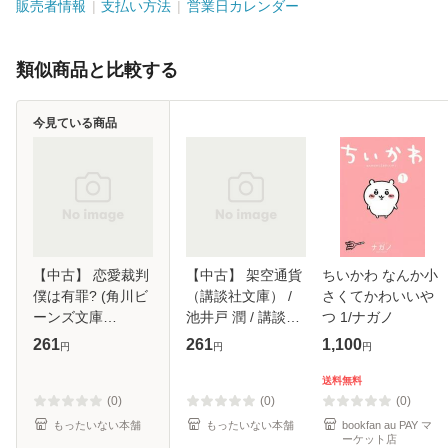
販売者情報
支払い方法
営業日カレンダー
類似商品と比較する
今見ている商品
【中古】 恋愛裁判
【中古】 架空通貨
ちいかわ なんか小
僕は有罪? (角川ビ
（講談社文庫） /
さくてかわいいや
ーンズ文庫
池井戸 潤 / 講談社
つ 1/ナガノ
BB505-1) / 西本紘
[文庫]【メール便送
261
261
1,100
円
円
円
奈 / KADOKAWA
料無料】
[文庫]【メール便送
送料無料
料無料】
(0)
(0)
(0)
もったいない本舗
もったいない本舗
bookfan au PAY マ
ーケット店