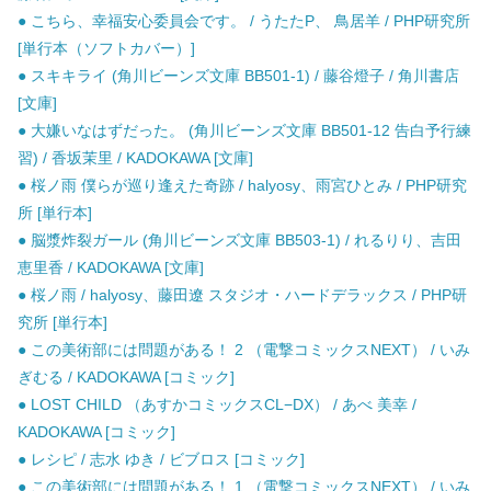
● こちら、幸福安心委員会です。 / うたたP、 鳥居羊 / PHP研究所
[単行本（ソフトカバー）]
● スキキライ (角川ビーンズ文庫 BB501-1) / 藤谷燈子 / 角川書店
[文庫]
● 大嫌いなはずだった。 (角川ビーンズ文庫 BB501-12 告白予行練
習) / 香坂茉里 / KADOKAWA [文庫]
● 桜ノ雨 僕らが巡り逢えた奇跡 / halyosy、雨宮ひとみ / PHP研究
所 [単行本]
● 脳漿炸裂ガール (角川ビーンズ文庫 BB503-1) / れるりり、吉田
恵里香 / KADOKAWA [文庫]
● 桜ノ雨 / halyosy、藤田遼 スタジオ・ハードデラックス / PHP研
究所 [単行本]
● この美術部には問題がある！ 2 （電撃コミックスNEXT） / いみ
ぎむる / KADOKAWA [コミック]
● LOST CHILD （あすかコミックスCL−DX） / あべ 美幸 /
KADOKAWA [コミック]
● レシピ / 志水 ゆき / ビブロス [コミック]
● この美術部には問題がある！ 1 （電撃コミックスNEXT） / いみ