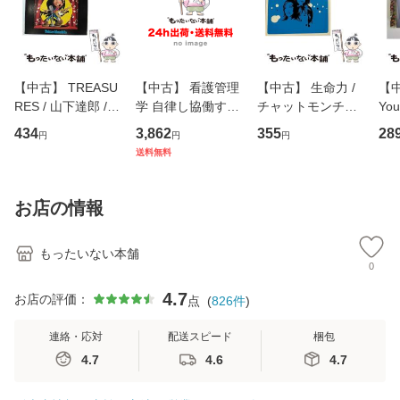
【中古】 TREASU
【中古】 看護管理
【中古】 生命力 /
【中
RES / 山下達郎 /
学 自律し協働する
チャットモンチー /
You
イーストウエス
専門職の看護マネ
キューンレコード
のがか
434
3,862
355
28
円
円
円
ト・ジャパン [CD]
ジメントスキル 改
[CD]【メール便送
【
送料無料
【メール便送料無
訂第3版 (看護学テ
料無料】
料
料】
キストNiCE) / 手島
恵 藤本幸三 / 南江
お店の情報
堂 [単行
もったいない本舗
0
4.7
お店の評価：
点
(
826
件
)
連絡・応対
配送スピード
梱包
4.7
4.6
4.7