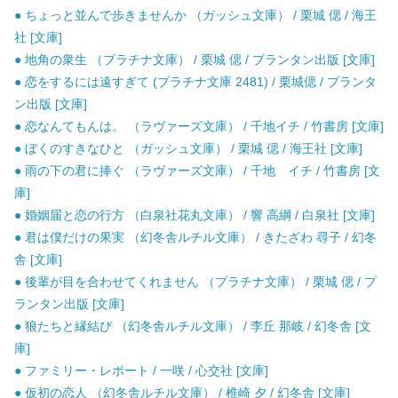
● ちょっと並んで歩きませんか （ガッシュ文庫） / 栗城 偲 / 海王
社 [文庫]
● 地角の衆生 （プラチナ文庫） / 栗城 偲 / プランタン出版 [文庫]
● 恋をするには遠すぎて (プラチナ文庫 2481) / 栗城偲 / プランタ
ン出版 [文庫]
● 恋なんてもんは。 （ラヴァーズ文庫） / 千地イチ / 竹書房 [文庫]
● ぼくのすきなひと （ガッシュ文庫） / 栗城 偲 / 海王社 [文庫]
● 雨の下の君に捧ぐ （ラヴァーズ文庫） / 千地 イチ / 竹書房 [文
庫]
● 婚姻届と恋の行方 （白泉社花丸文庫） / 響 高綱 / 白泉社 [文庫]
● 君は僕だけの果実 （幻冬舎ルチル文庫） / きたざわ 尋子 / 幻冬
舎 [文庫]
● 後輩が目を合わせてくれません （プラチナ文庫） / 栗城 偲 / プ
ランタン出版 [文庫]
● 狼たちと縁結び （幻冬舎ルチル文庫） / 李丘 那岐 / 幻冬舎 [文
庫]
● ファミリー・レポート / 一咲 / 心交社 [文庫]
● 仮初の恋人 （幻冬舎ルチル文庫） / 椎崎 夕 / 幻冬舎 [文庫]