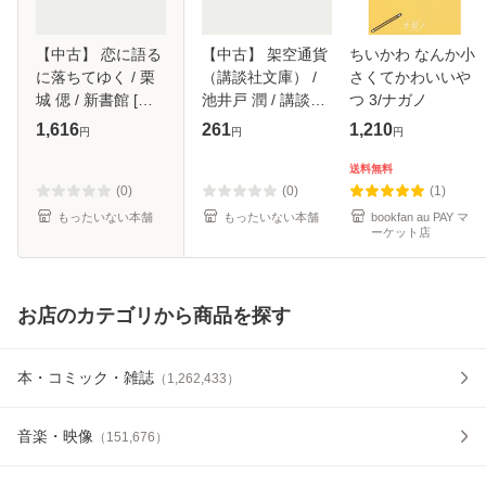
【中古】 恋に語る
【中古】 架空通貨
ちいかわ なんか小
に落ちてゆく / 栗
（講談社文庫） /
さくてかわいいや
城 偲 / 新書館 [文
池井戸 潤 / 講談社
つ 3/ナガノ
庫]【メール便送料
[文庫]【メール便送
1,616
261
1,210
円
円
円
無料】
料無料】
送料無料
(0)
(0)
(1)
もったいない本舗
もったいない本舗
bookfan au PAY マ
ーケット店
お店のカテゴリから商品を探す
本・コミック・雑誌
（
1,262,433
）
音楽・映像
（
151,676
）