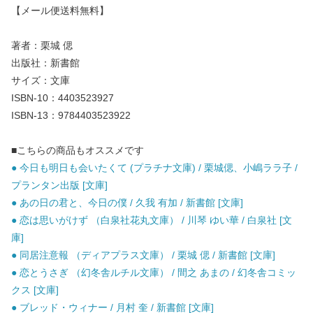
【メール便送料無料】
著者：栗城 偲
出版社：新書館
サイズ：文庫
ISBN-10：4403523927
ISBN-13：9784403523922
■こちらの商品もオススメです
● 今日も明日も会いたくて (プラチナ文庫) / 栗城偲、小嶋ララ子 /
プランタン出版 [文庫]
● あの日の君と、今日の僕 / 久我 有加 / 新書館 [文庫]
● 恋は思いがけず （白泉社花丸文庫） / 川琴 ゆい華 / 白泉社 [文
庫]
● 同居注意報 （ディアプラス文庫） / 栗城 偲 / 新書館 [文庫]
● 恋とうさぎ （幻冬舎ルチル文庫） / 間之 あまの / 幻冬舎コミッ
クス [文庫]
● ブレッド・ウィナー / 月村 奎 / 新書館 [文庫]