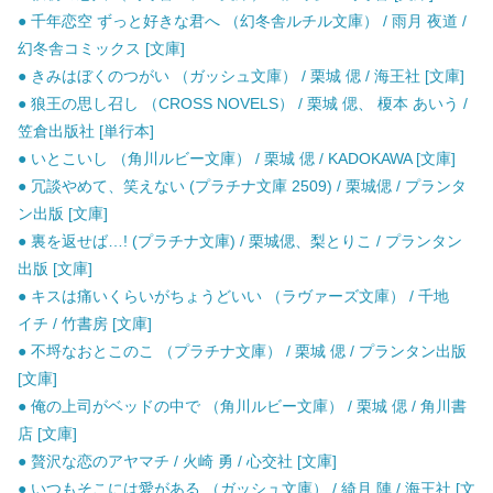
● 千年恋空 ずっと好きな君へ （幻冬舎ルチル文庫） / 雨月 夜道 /
幻冬舎コミックス [文庫]
● きみはぼくのつがい （ガッシュ文庫） / 栗城 偲 / 海王社 [文庫]
● 狼王の思し召し （CROSS NOVELS） / 栗城 偲、 榎本 あいう /
笠倉出版社 [単行本]
● いとこいし （角川ルビー文庫） / 栗城 偲 / KADOKAWA [文庫]
● 冗談やめて、笑えない (プラチナ文庫 2509) / 栗城偲 / プランタ
ン出版 [文庫]
● 裏を返せば…! (プラチナ文庫) / 栗城偲、梨とりこ / プランタン
出版 [文庫]
● キスは痛いくらいがちょうどいい （ラヴァーズ文庫） / 千地
イチ / 竹書房 [文庫]
● 不埒なおとこのこ （プラチナ文庫） / 栗城 偲 / プランタン出版
[文庫]
● 俺の上司がベッドの中で （角川ルビー文庫） / 栗城 偲 / 角川書
店 [文庫]
● 贅沢な恋のアヤマチ / 火崎 勇 / 心交社 [文庫]
● いつもそこには愛がある （ガッシュ文庫） / 綺月 陣 / 海王社 [文