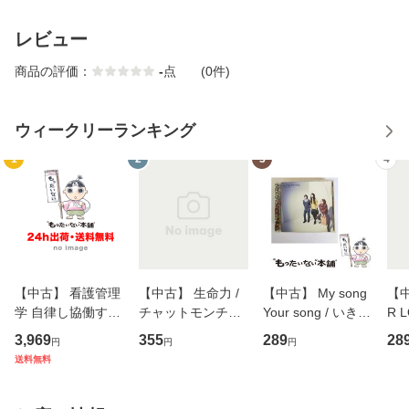
レビュー
商品の評価：
-
点
(0件)
ウィークリーランキング
1
2
3
4
【中古】 看護管理
【中古】 生命力 /
【中古】 My song
【中
学 自律し協働する
チャットモンチー /
Your song / いきも
R 
専門職の看護マネ
キューンレコード
のがかり / [CD]
産限
3,969
355
289
28
円
円
円
ジメントスキル 改
[CD]【メール便送
【メール便送料無
翔太
送料無料
訂第3版 (看護学テ
料無料】
料】
[C
キストNiCE) / 手島
料
恵 藤本幸三 / 南江