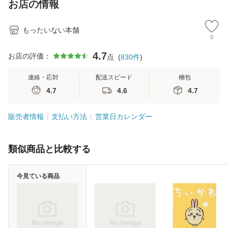
お店の情報
堂 [単行
もったいない本舗
0
4.7
お店の評価：
点
(
830
件
)
連絡・応対
配送スピード
梱包
4.7
4.6
4.7
販売者情報
支払い方法
営業日カレンダー
類似商品と比較する
今見ている商品