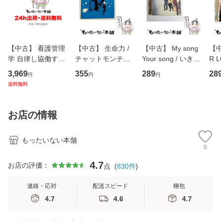
【中古】 看護管理
【中古】 生命力 /
【中古】 My song
【中
学 自律し協働する
チャットモンチー /
Your song / いきも
R 
専門職の看護マネ
キューンレコード
のがかり / [CD]
産限
3,969
355
289
28
円
円
円
ジメントスキル 改
[CD]【メール便送
【メール便送料無
翔太
送料無料
訂第3版 (看護学テ
料無料】
料】
[C
キストNiCE) / 手島
料
恵 藤本幸三 / 南江
お店の情報
堂 [単行
もったいない本舗
0
4.7
お店の評価：
点
(
830
件
)
連絡・応対
配送スピード
梱包
4.7
4.6
4.7