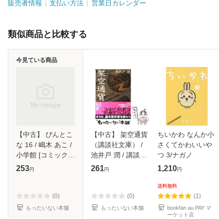
販売者情報
支払い方法
営業日カレンダー
類似商品と比較する
今見ている商品
【中古】 ぴんとこ
【中古】 架空通貨
ちいかわ なんか小
な 16 / 嶋木 あこ /
（講談社文庫） /
さくてかわいいや
小学館 [コミック]
池井戸 潤 / 講談社
つ 3/ナガノ
【メール便送料無
[文庫]【メール便送
253
261
1,210
円
円
円
料】
料無料】
送料無料
(0)
(0)
(1)
もったいない本舗
もったいない本舗
bookfan au PAY マ
ーケット店