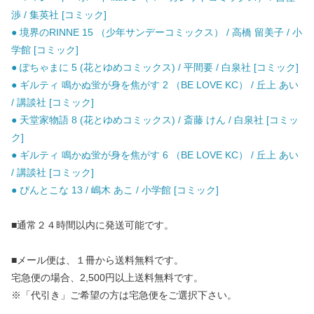
渉 / 集英社 [コミック]
● 境界のRINNE 15 （少年サンデーコミックス） / 高橋 留美子 / 小
学館 [コミック]
● ぽちゃまに 5 (花とゆめコミックス) / 平間要 / 白泉社 [コミック]
● ギルティ 鳴かぬ蛍が身を焦がす 2 （BE LOVE KC） / 丘上 あい
/ 講談社 [コミック]
● 天堂家物語 8 (花とゆめコミックス) / 斎藤 けん / 白泉社 [コミッ
ク]
● ギルティ 鳴かぬ蛍が身を焦がす 6 （BE LOVE KC） / 丘上 あい
/ 講談社 [コミック]
● ぴんとこな 13 / 嶋木 あこ / 小学館 [コミック]
■通常２４時間以内に発送可能です。
■メール便は、１冊から送料無料です。
宅急便の場合、2,500円以上送料無料です。
※「代引き」ご希望の方は宅急便をご選択下さい。