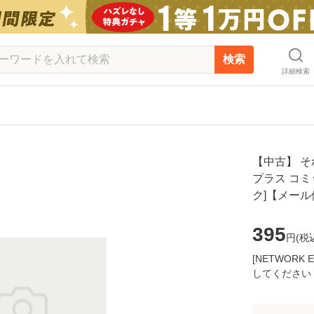
検索
詳細検索
【中古】 
プラス コミッ
ク]【メー
395
円(
税
[NETWOR
してください