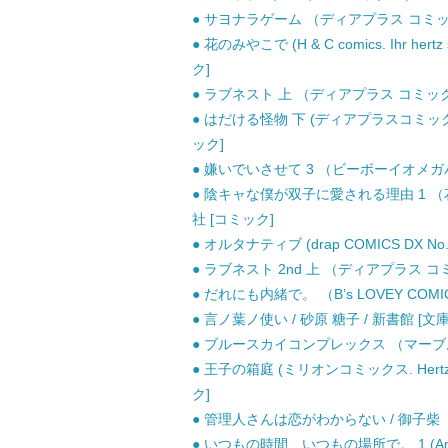
● サヨナラゲーム （ディアプラス コミックス
● 花のみやこで (H & C comics. Ihr hert
ク]
● ラブネスト 上 （ディアプラス コミックス
● はだける怪物 下 (ディアプラスコミックス 6
ック]
● 嫌いでいさせて 3 （ビーボーイオメガバ
● 陰キャな僕が双子に愛される理由 1 （
社 [コミック]
● オルタナティブ (drap COMICS DX N
● ラブネスト 2nd 上 （ディアプラス コミ
● だれにも内緒で。 （B’s LOVEY COMIC
● 言ノ葉ノ使い / 砂原 糖子 / 新書館 [文庫
● ブルースカイコンプレックス （マーブルコ
● 王子の箱庭 (ミリオンコミックス. Hertz se
ク]
● 管理人さんは恋がわからない / 御子柴 ト
● いつもの時間、いつもの場所で。 1 (Anima