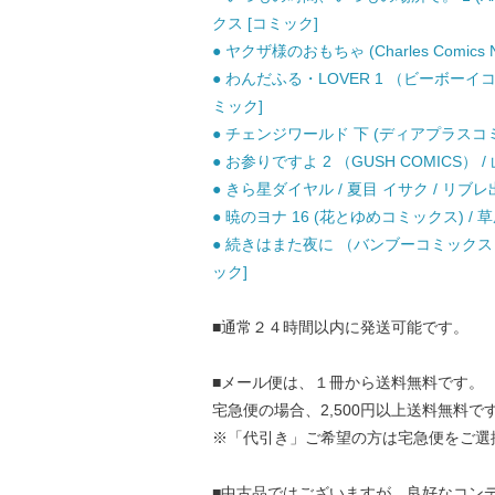
クス [コミック]
● ヤクザ様のおもちゃ (Charles Comics
● わんだふる・LOVER 1 （ビーボーイ
ミック]
● チェンジワールド 下 (ディアプラスコミック
● お参りですよ 2 （GUSH COMICS） /
● きら星ダイヤル / 夏目 イサク / リブレ
● 暁のヨナ 16 (花とゆめコミックス) / 
● 続きはまた夜に （バンブーコミックス 麗
ック]
■通常２４時間以内に発送可能です。
■メール便は、１冊から送料無料です。
宅急便の場合、2,500円以上送料無料で
※「代引き」ご希望の方は宅急便をご選
■中古品ではございますが、良好なコン