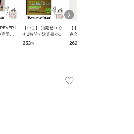
EVER L
【中古】 知識ゼロで
【中古】 予知夢 （文
【中古】
生産限定
も2時間で決算書が読
春文庫） / 東野 圭吾 /
プロデュー
翔太×加藤
めるようになる！ 会
文藝春秋 [文庫]【メー
OX] / バ
253
262
2,335
円
円
円
計超入門！ / 佐伯 良
ル便送料無料】
【メール
】
隆 / 高橋書店 [単行本
（ソフトカバー）]
【メール便送
0