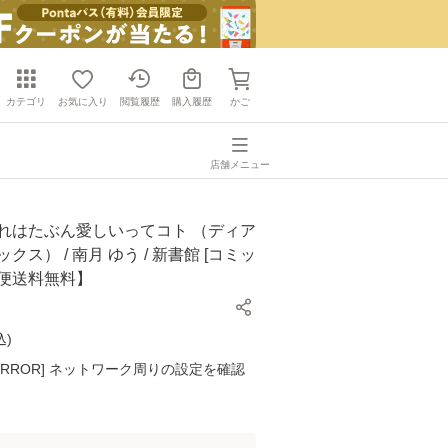
カテゴリ
お気に入り
閲覧履歴
購入履歴
かご
店舗メニュー
それはたぶん愛しいってコト （ディア
クス） / 南月 ゆう / 新書館 [コミッ
ル便送料無料】
込
)
K ERROR] ネットワーク周りの設定を確認