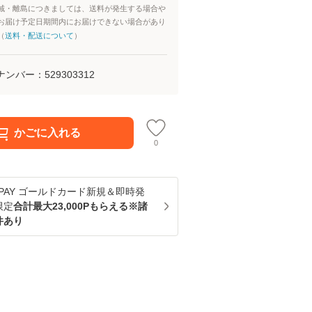
域・離島につきましては、送料が発生する場合や
お届け予定日期間内にお届けできない場合があり
（
送料・配送について
）
ナンバー：
529303312
かごに入れる
0
u PAY ゴールドカード新規＆即時発
限定
合計最大23,000Pもらえる※諸
件あり