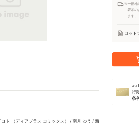
※一部地
表示の
ます。
ロット
a
行
条
ト （ディアプラス コミックス） / 南月 ゆう / 新