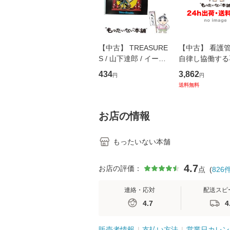
【中古】 TREASURE
【中古】 看護
S / 山下達郎 / イース
自律し協働する
トウエスト・ジャパン
の看護マネジメ
434
3,862
円
円
[CD]【メール便送料無
キル 改訂第3版 
送料無料
料】
学テキストNiCE)
島恵 藤本幸三 /
堂 [単行
お店の情報
もったいない本舗
4.7
お店の評価：
点
(
826
連絡・応対
配送スピ
4.7
4
販売者情報
支払い方法
営業日カレン