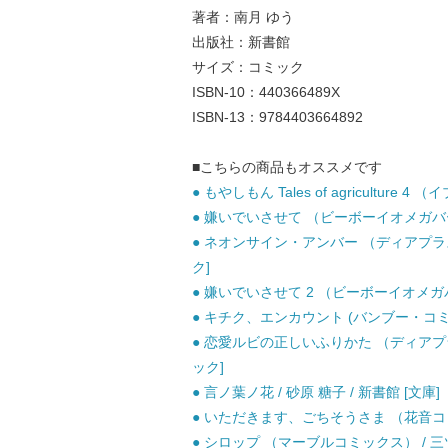
著者：南月 ゆう
出版社：新書館
サイズ：コミック
ISBN-10：440366489X
ISBN-13：9784403664892
■こちらの商品もオススメです
● もやしもん Tales of agriculture 
● 嫌いでいさせて （ビーボーイオメガバース
● ネオンサイン・アンバー （ディアプラス 
ク]
● 嫌いでいさせて 2 （ビーボーイオメガバ
● キチク、エンカウント (バンブー・コミック
● 恋愛ルビの正しいふりかた （ディアプラス
ック]
● 言ノ葉ノ花 / 砂原 糖子 / 新書館 [文庫]
● いただきます、ごちそうさま （花音コミッ
● シロップ （マーブルコミックス） / 三