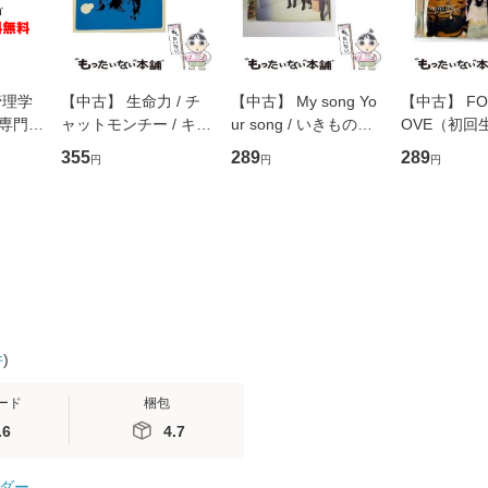
管理学
【中古】 生命力 / チ
【中古】 My song Yo
【中古】 FOR
専門職
ャットモンチー / キュ
ur song / いきものが
OVE（初回
ントス
ーンレコード [CD]
かり / [CD]【メール便
盤） / 清水
355
289
289
円
円
円
(看護
【メール便送料無料】
送料無料】
ミリヤ / [CD]【メール
 / 手
便送料無料
 南江
件
)
ード
梱包
.6
4.7
ダー