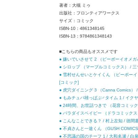
著者：大槻 ミゥ
出版社：フロンティアワークス
サイズ：コミック
ISBN-10：4861348145
ISBN-13：9784861348143
■こちらの商品もオススメです
● 嫌いでいさせて 2 （ビーボーイオメガバ
● シロップ （マーブルコミックス） / 三
● 雪村せんせいとケイくん （ビーボーイコ
[コミック]
● 虎穴ダイニング 3 （Canna Comics）
● もみチュパ雄っぱぶ♂タイム 1 / イク
● 24時間、お世話つきで （花音コミックス
● パラダイスベイビー （ドラコミックス） 
● こんなことできる？ / 村上左知 / 徳間
● 不貞さんと一途くん （GUSH COMICS）
● 不思議の国のチーフ 1 / 大和名瀬 / 白