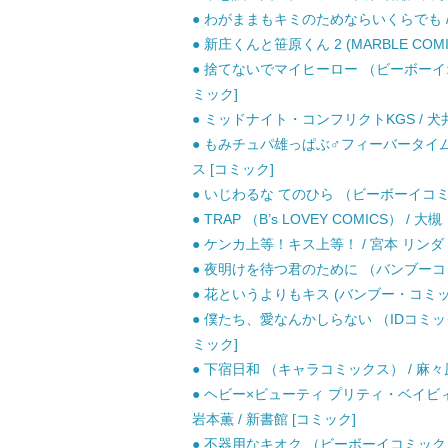
● わがままもキミのためならいくらでも /
● 新庄くんと笹原くん 2 (MARBLE COMI
● 捨てないでマイヒーロー （ビーボーイオメ
ミック]
● ミッドナイト・コンフリクトKGS / 犬井 
● もみチュパ雄っぱぶ♂フィーバータイム 1 (
ス [コミック]
● いじわるな てのひら （ビーボーイコミッ
● TRAP （B’s LOVEY COMICS） / 大
● ケンカ上等！キス上等！ / 宮本 リンダ
● 夜明けを待つ君のために （バンブーコミック
● 花というよりもキス (バンブー・コミックス
● 僕たち、愛なんかしらない （IDコミックス 
ミック]
● 下宿日和 （キャラコミックス） / 麻々原
● ヘビー×ビューティ プリティ・ベイビィズ
岩本薫 / 新書館 [コミック]
● 不器用なキオク （ビーボーイコミックス