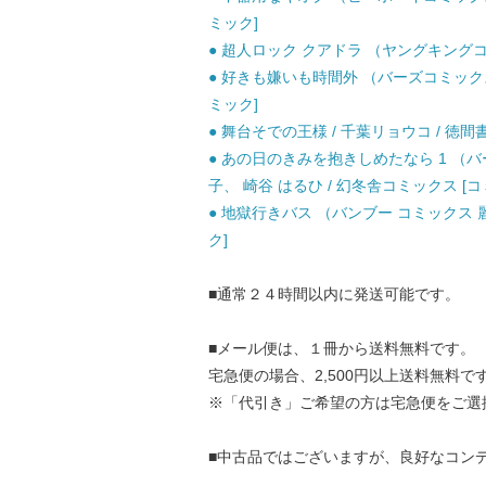
ミック]
● 超人ロック クアドラ （ヤングキングコミ
● 好きも嫌いも時間外 （バーズコミックス 
ミック]
● 舞台そでの王様 / 千葉リョウコ / 徳間
● あの日のきみを抱きしめたなら 1 （バ
子、 崎谷 はるひ / 幻冬舎コミックス [コ
● 地獄行きバス （バンブー コミックス 麗
ク]
■通常２４時間以内に発送可能です。
■メール便は、１冊から送料無料です。
宅急便の場合、2,500円以上送料無料で
※「代引き」ご希望の方は宅急便をご選
■中古品ではございますが、良好なコン