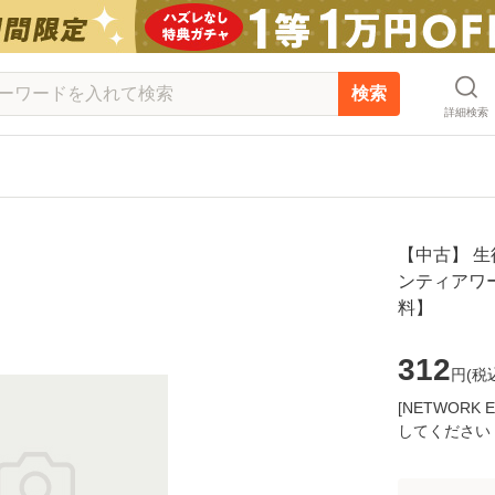
検索
詳細検索
【中古】 生徒
ンティアワー
料】
312
円(
税
[NETWOR
してください