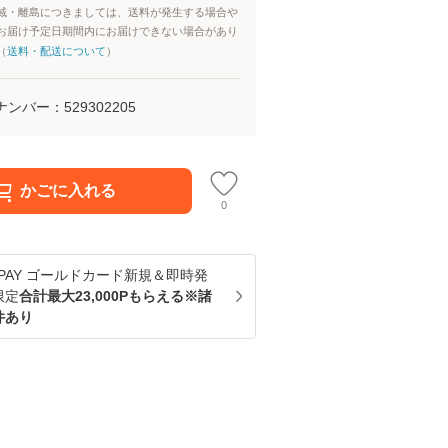
域・離島につきましては、送料が発生する場合や
お届け予定日期間内にお届けできない場合があり
（
送料・配送について
）
ナンバー：
529302205
かごに入れる
0
u PAY ゴールドカード新規＆即時発
限定
合計最大23,000Pもらえる※諸
件あり