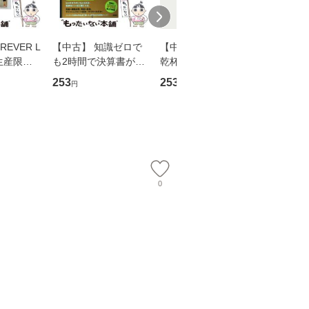
EVER L
【中古】 知識ゼロで
【中古】 ウインクで
【中古】
生産限定
も2時間で決算書が読
乾杯 (ノン・ポシェッ
春文庫） /
翔太×加藤
めるようになる！ 会
ト) / 東野圭吾 / 祥伝
文藝春秋 
253
253
262
円
円
円
計超入門！ / 佐伯 良
社 [文庫]【メール便送
ル便送料
】
隆 / 高橋書店 [単行本
料無料】
（ソフトカバー）]
【メール便送
0