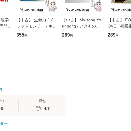
管理学
【中古】 生命力 / チ
【中古】 My song Yo
【中古】 FOR
専門職
ャットモンチー / キュ
ur song / いきものが
OVE（初回
ントス
ーンレコード [CD]
かり / [CD]【メール便
盤） / 清水
355
289
289
円
円
円
(看護
【メール便送料無料】
送料無料】
ミリヤ / [CD]【メール
 / 手
便送料無料
 南江
件
)
ード
梱包
.6
4.7
ダー