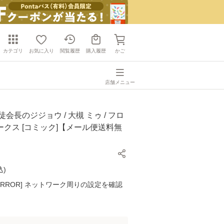
カテゴリ
お気に入り
閲覧履歴
購入履歴
かご
店舗メニュー
会長のジジョウ / 大槻 ミゥ / フロ
クス [コミック]【メール便送料無
込
)
K ERROR] ネットワーク周りの設定を確認