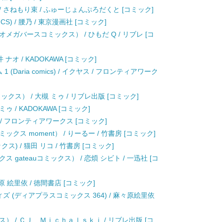
 さねもり束 / ふゅーじょんぷろだくと [コミック]
CS) / 腰乃 / 東京漫画社 [コミック]
ガバースコミックス） / ひもだ Q / リブレ [コ
ナオ / KADOKAWA [コミック]
Daria comics) / イクヤス / フロンティアワーク
クス） / 大槻 ミゥ / リブレ出版 [コミック]
槻 ミゥ / KADOKAWA [コミック]
 / フロンティアワークス [コミック]
ス moment） / りーるー / 竹書房 [コミック]
) / 猫田 リコ / 竹書房 [コミック]
gateauコミックス） / 恋煩 シビト / 一迅社 [コ
 絵里依 / 徳間書店 [コミック]
 (ディアプラスコミックス 364) / 麻々原絵里依
） / ＣＪ Ｍｉｃｈａｌｓｋｉ / リブレ出版 [コ