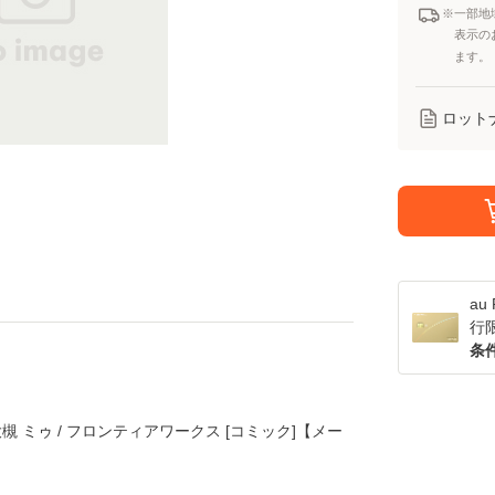
※一部地
表示の
ます。
ロット
a
行
条
槻 ミゥ / フロンティアワークス [コミック]【メー