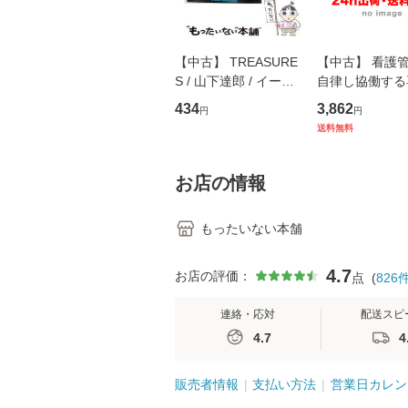
【中古】 TREASURE
【中古】 看護
S / 山下達郎 / イース
自律し協働する
トウエスト・ジャパン
の看護マネジメ
434
3,862
円
円
[CD]【メール便送料無
キル 改訂第3版 
送料無料
料】
学テキストNiCE)
島恵 藤本幸三 /
堂 [単行
お店の情報
もったいない本舗
4.7
お店の評価：
点
(
826
連絡・応対
配送スピ
4.7
4
販売者情報
支払い方法
営業日カレン