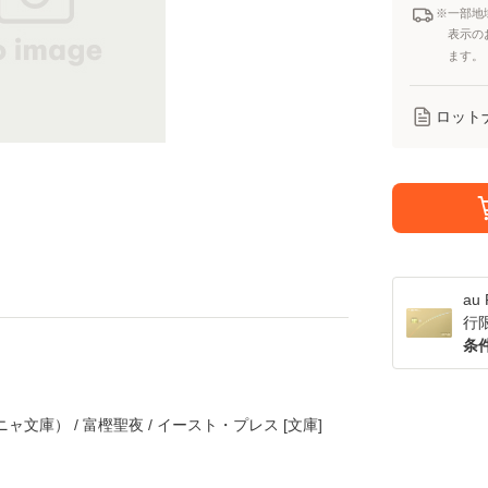
※一部地
表示の
ます。
ロット
a
行
条
文庫） / 富樫聖夜 / イースト・プレス [文庫]