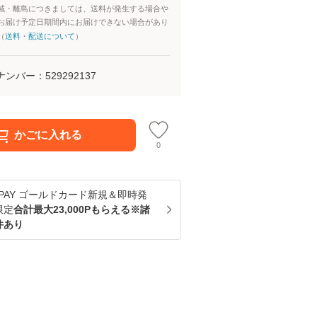
域・離島につきましては、送料が発生する場合や
お届け予定日期間内にお届けできない場合があり
（
送料・配送について
）
ナンバー：
529292137
かごに入れる
0
u PAY ゴールドカード新規＆即時発
限定
合計最大23,000Pもらえる※諸
件あり