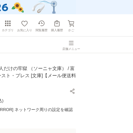
カテゴリ
お気に入り
閲覧履歴
購入履歴
かご
店舗メニュー
人だけの牢獄 （ソーニャ文庫） / 富
イースト・プレス [文庫]【メール便送料
込
)
K ERROR] ネットワーク周りの設定を確認