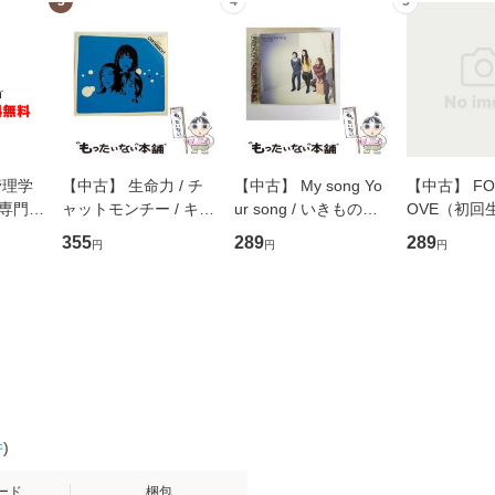
3
4
5
管理学
【中古】 生命力 / チ
【中古】 My song Yo
【中古】 FOR
専門職
ャットモンチー / キュ
ur song / いきものが
OVE（初回
ントス
ーンレコード [CD]
かり / [CD]【メール便
盤） / 清水
355
289
289
円
円
円
(看護
【メール便送料無料】
送料無料】
ミリヤ / [CD]【メール
 / 手
便送料無料
 南江
件
)
ード
梱包