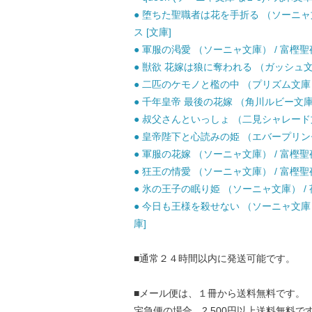
● 堕ちた聖職者は花を手折る （ソーニャ文庫
ス [文庫]
● 軍服の渇愛 （ソーニャ文庫） / 富樫聖夜
● 獣欲 花嫁は狼に奪われる （ガッシュ文庫）
● 二匹のケモノと檻の中 （プリズム文庫） 
● 千年皇帝 最後の花嫁 （角川ルビー文庫） / 
● 叔父さんといっしょ （二見シャレード文庫）
● 皇帝陛下と心読みの姫 （エバープリンセス
● 軍服の花嫁 （ソーニャ文庫） / 富樫聖夜
● 狂王の情愛 （ソーニャ文庫） / 富樫聖
● 氷の王子の眠り姫 （ソーニャ文庫） / 
● 今日も王様を殺せない （ソーニャ文庫） 
庫]
■通常２４時間以内に発送可能です。
■メール便は、１冊から送料無料です。
宅急便の場合、2,500円以上送料無料で