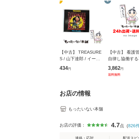
1
2
【中古】 TREASURE
【中古】 看護
S / 山下達郎 / イース
自律し協働する
トウエスト・ジャパン
の看護マネジメ
434
3,862
円
円
[CD]【メール便送料無
キル 改訂第3版 
送料無料
料】
学テキストNiCE)
島恵 藤本幸三 /
堂 [単行
お店の情報
もったいない本舗
4.7
お店の評価：
点
(
826
連絡・応対
配送スピ