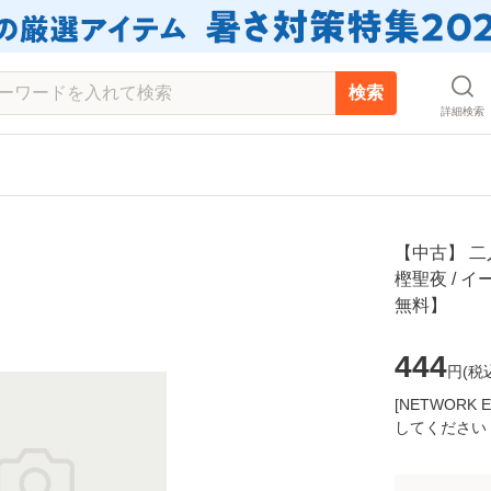
検索
詳細検索
【中古】 二
樫聖夜 / 
無料】
444
円(
税
[NETWOR
してください