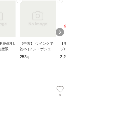
6
7
8
EVER L
【中古】 ウインクで
【中古】 野ブタ。を
【中古】 
生産限定
乾杯 (ノン・ポシェッ
プロデュース [DVD-B
島みゆき / [CD]【
翔太×加藤
ト) / 東野圭吾 / 祥伝
OX] / バップ [DVD]
ル便送料
253
2,266
2,150
円
円
円
社 [文庫]【メール便送
【メール便送料無料】
】
料無料】
0