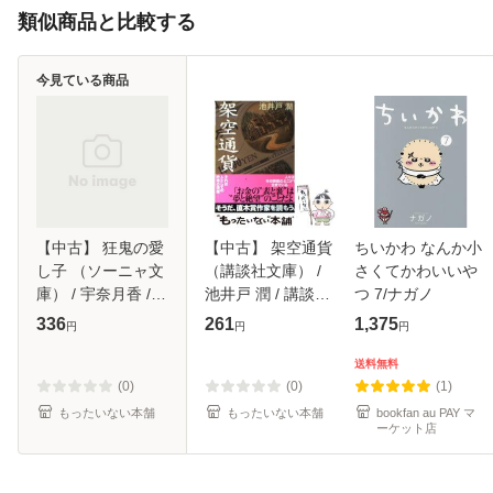
類似商品と比較する
今見ている商品
【中古】 狂鬼の愛
【中古】 架空通貨
ちいかわ なんか小
し子 （ソーニャ文
（講談社文庫） /
さくてかわいいや
庫） / 宇奈月香 /
池井戸 潤 / 講談社
つ 7/ナガノ
イースト・プレス
[文庫]【メール便送
336
261
1,375
円
円
円
[文庫]【メール便送
料無料】
料無料】
送料無料
(0)
(0)
(1)
もったいない本舗
もったいない本舗
bookfan au PAY マ
ーケット店