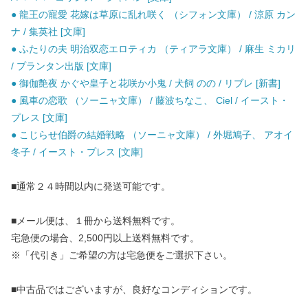
● 龍王の寵愛 花嫁は草原に乱れ咲く （シフォン文庫） / 涼原 カン
ナ / 集英社 [文庫]
● ふたりの夫 明治双恋エロティカ （ティアラ文庫） / 麻生 ミカリ
/ プランタン出版 [文庫]
● 御伽艶夜 かぐや皇子と花咲か小鬼 / 犬飼 のの / リブレ [新書]
● 風車の恋歌 （ソーニャ文庫） / 藤波ちなこ、 Ciel / イースト・
プレス [文庫]
● こじらせ伯爵の結婚戦略 （ソーニャ文庫） / 外堀鳩子、 アオイ
冬子 / イースト・プレス [文庫]
■通常２４時間以内に発送可能です。
■メール便は、１冊から送料無料です。
宅急便の場合、2,500円以上送料無料です。
※「代引き」ご希望の方は宅急便をご選択下さい。
■中古品ではございますが、良好なコンディションです。