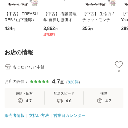
【中古】 TREASU
【中古】 看護管理
【中古】 生命力 /
【中
RES / 山下達郎 /
学 自律し協働する
チャットモンチー /
You
イーストウエス
専門職の看護マネ
キューンレコード
のがか
434
3,862
355
28
円
円
円
ト・ジャパン [CD]
ジメントスキル 改
[CD]【メール便送
【
送料無料
【メール便送料無
訂第3版 (看護学テ
料無料】
料
料】
キストNiCE) / 手島
恵 藤本幸三 / 南江
お店の情報
堂 [単行
もったいない本舗
0
4.7
お店の評価：
点
(
826
件
)
連絡・応対
配送スピード
梱包
4.7
4.6
4.7
販売者情報
支払い方法
営業日カレンダー