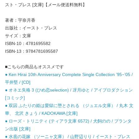
スト・プレス [文庫]【メール便送料無料】
著者：宇奈月香
出版社：イースト・プレス
サイズ：文庫
ISBN-10：4781695582
ISBN-13：9784781695587
■こちらの商品もオススメです
● Ken Hirai 10th Anniversary Complete Single Collection ’95−’05 /
平井堅 / [CD]
● オネエ失格 3 (ひめ恋selection) / 冴月ゆと / アイプロダクション
[コミック]
● 双囚 ふたりの姫は愛獄に堕とされる （ジュエル文庫） / 丸木 文
華、 北沢 きょう / KADOKAWA [文庫]
● ローズ・トリニティ (ティアラ文庫 6572) / 犬飼のの / プランタ
ン出版 [文庫]
● 水底の花嫁 （ソーニャ文庫） / 山野辺りり / イースト・プレス