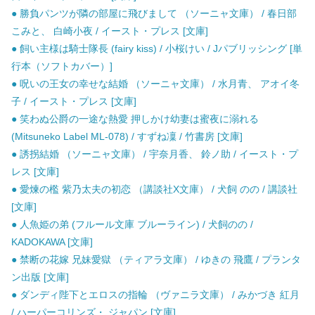
● 勝負パンツが隣の部屋に飛びまして （ソーニャ文庫） / 春日部
こみと、 白崎小夜 / イースト・プレス [文庫]
● 飼い主様は騎士隊長 (fairy kiss) / 小桜けい / Jパブリッシング [単
行本（ソフトカバー）]
● 呪いの王女の幸せな結婚 （ソーニャ文庫） / 水月青、 アオイ冬
子 / イースト・プレス [文庫]
● 笑わぬ公爵の一途な熱愛 押しかけ幼妻は蜜夜に溺れる
(Mitsuneko Label ML-078) / すずね凜 / 竹書房 [文庫]
● 誘拐結婚 （ソーニャ文庫） / 宇奈月香、 鈴ノ助 / イースト・プ
レス [文庫]
● 愛煉の檻 紫乃太夫の初恋 （講談社X文庫） / 犬飼 のの / 講談社
[文庫]
● 人魚姫の弟 (フルール文庫 ブルーライン) / 犬飼のの /
KADOKAWA [文庫]
● 禁断の花嫁 兄妹愛獄 （ティアラ文庫） / ゆきの 飛鷹 / プランタ
ン出版 [文庫]
● ダンディ陛下とエロスの指輪 （ヴァニラ文庫） / みかづき 紅月
/ ハーパーコリンズ・ ジャパン [文庫]