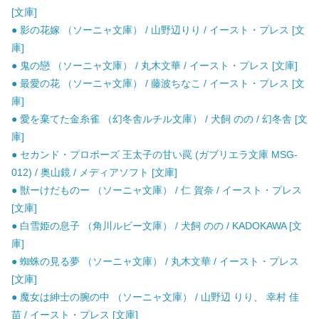
[文庫]
● 影の花嫁 （ソーニャ文庫） / 山野辺りり / イースト・プレス [文
庫]
● 鬼の戀 （ソーニャ文庫） / 丸木文華 / イースト・プレス [文庫]
● 最愛の花 （ソーニャ文庫） / 藤波ちなこ / イースト・プレス [文
庫]
● 愛を棄てた金糸雀 （幻冬舎ルチル文庫） / 犬飼 のの / 幻冬舎 [文
庫]
● セカンド・プロポーズ 王太子の甘い罠 (ガブリエラ文庫 MSG-
012) / 奥山鏡 / メディアソフト [文庫]
● 獣ーけだものー （ソーニャ文庫） / 仁 賀奈 / イースト・プレス
[文庫]
● 白雪姫の息子 （角川ルビー文庫） / 犬飼 のの / KADOKAWA [文
庫]
● 蜘蛛の見る夢 （ソーニャ文庫） / 丸木文華 / イースト・プレス
[文庫]
● 魔女は紳士の腕の中 （ソーニャ文庫） / 山野辺 りり、 幸村 佳
苗 / イースト・プレス [文庫]