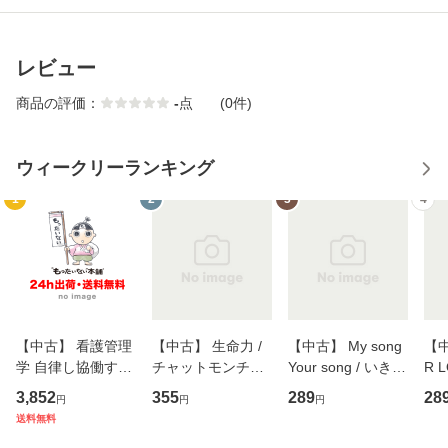
レビュー
商品の評価：
-
点
(0件)
ウィークリーランキング
1
2
3
4
【中古】 看護管理
【中古】 生命力 /
【中古】 My song
【中
学 自律し協働する
チャットモンチー /
Your song / いきも
R 
専門職の看護マネ
キューンレコード
のがかり / [CD]
産限
3,852
355
289
28
円
円
円
ジメントスキル 改
[CD]【メール便送
【メール便送料無
翔太
送料無料
訂第3版 (看護学テ
料無料】
料】
[C