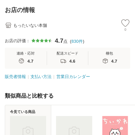
キストNiCE) / 手島
料
恵 藤本幸三 / 南江
お店の情報
堂 [単行
もったいない本舗
0
4.7
お店の評価：
点
(
830
件
)
連絡・応対
配送スピード
梱包
4.7
4.6
4.7
販売者情報
支払い方法
営業日カレンダー
類似商品と比較する
今見ている商品