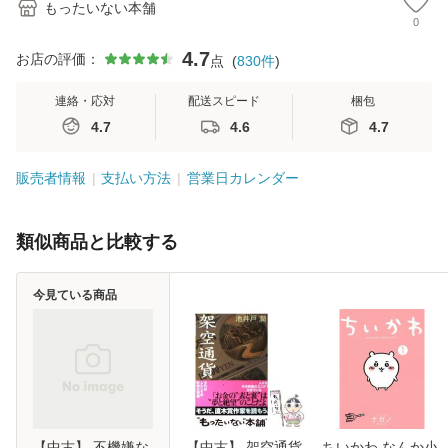
もったいない本舗
0
4.7
お店の評価：
点
(
830
件
)
連絡・応対
配送スピード
梱包
4.7
4.6
4.7
販売者情報
支払い方法
営業日カレンダー
類似商品と比較する
今見ている商品
【中古】 不機嫌な
【中古】 架空通貨
ちいかわ なんか小