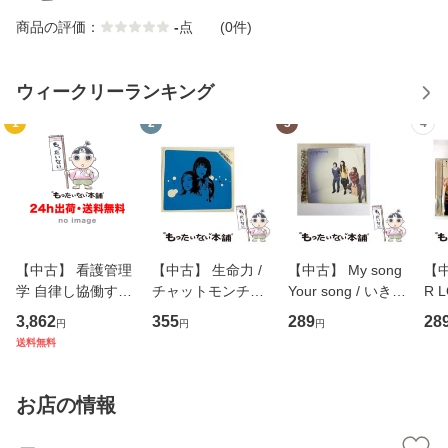
商品の評価：
-
点
(0件)
ウィークリーランキング
1
2
3
4
【中古】 看護管理
【中古】 生命力 /
【中古】 My song
【中
学 自律し協働する
チャットモンチー /
Your song / いきも
R 
専門職の看護マネ
キューンレコード
のがかり / [CD]
産限
3,862
355
289
28
円
円
円
ジメントスキル 改
[CD]【メール便送
【メール便送料無
翔太
送料無料
訂第3版 (看護学テ
料無料】
料】
[C
キストNiCE) / 手島
料
恵 藤本幸三 / 南江
お店の情報
堂 [単行