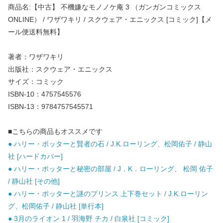
商品名:【中古】 不機嫌なモノノケ庵 3 （ガンガンコミックス
ONLINE） / ワザワキリ / スクウェア・エニックス [コミック]【メ
ール便送料無料】
著者：ワザワキリ
出版社：スクウェア・エニックス
サイズ：コミック
ISBN-10：4757545576
ISBN-13：9784757545571
■こちらの商品もオススメです
● ハリー・ポッターと賢者の石 / J.K.ローリング、松岡佑子 / 静山
社 [ハードカバー]
● ハリー・ポッターと秘密の部屋 / J．K．ローリング、 松岡 佑子
/ 静山社 [その他]
● ハリー・ポッターと謎のプリンス 上下巻セット / J.K.ローリン
グ、松岡佑子 / 静山社 [単行本]
● 3月のライオン 1 / 羽海野 チカ / 白泉社 [コミック]