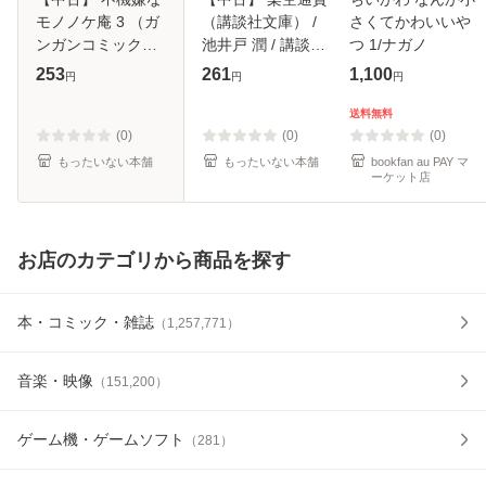
モノノケ庵 3 （ガ
（講談社文庫） /
さくてかわいいや
ンガンコミックス
池井戸 潤 / 講談社
つ 1/ナガノ
ONLINE） / ワザワ
[文庫]【メール便送
253
261
1,100
円
円
円
キリ / スクウェ
料無料】
ア・エニックス [コ
送料無料
ミック]【メール便
(0)
(0)
(0)
送料無料】
もったいない本舗
もったいない本舗
bookfan au PAY マ
ーケット店
お店のカテゴリから商品を探す
本・コミック・雑誌
（
1,257,771
）
音楽・映像
（
151,200
）
ゲーム機・ゲームソフト
（
281
）