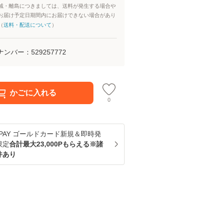
域・離島につきましては、送料が発生する場合や
お届け予定日期間内にお届けできない場合があり
（
送料・配送について
）
ナンバー：
529257772
かごに入れる
0
u PAY ゴールドカード新規＆即時発
限定
合計最大23,000Pもらえる※諸
件あり