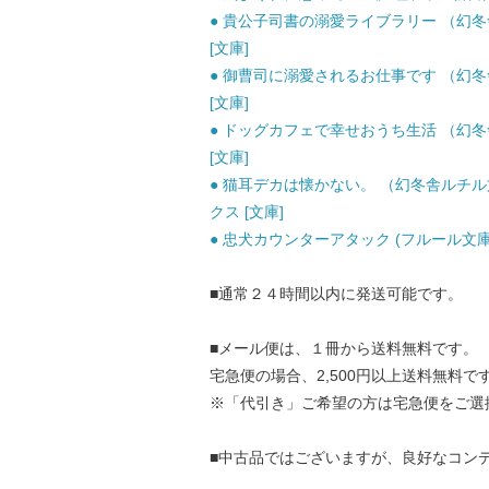
● 貴公子司書の溺愛ライブラリー （幻冬舎
[文庫]
● 御曹司に溺愛されるお仕事です （幻冬舎
[文庫]
● ドッグカフェで幸せおうち生活 （幻冬舎
[文庫]
● 猫耳デカは懐かない。 （幻冬舎ルチル文庫
クス [文庫]
● 忠犬カウンターアタック (フルール文庫 ブル
■通常２４時間以内に発送可能です。
■メール便は、１冊から送料無料です。
宅急便の場合、2,500円以上送料無料で
※「代引き」ご希望の方は宅急便をご選
■中古品ではございますが、良好なコン