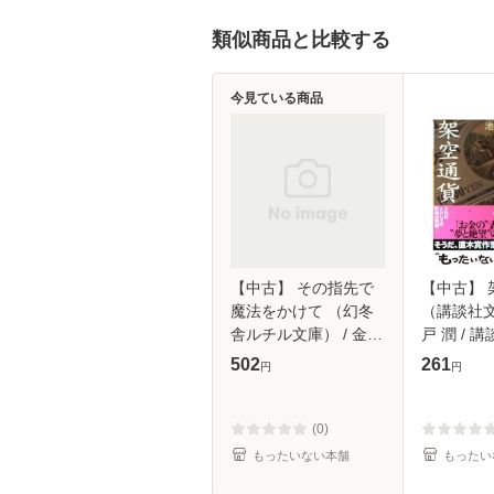
類似商品と比較する
今見ている商品
【中古】 その指先で
【中古】 
魔法をかけて （幻冬
（講談社文
舎ルチル文庫） / 金坂
戸 潤 / 講
理衣子 / 幻冬舎 [文庫]
【メール
502
261
円
円
【メール便送料無料】
(0)
もったいない本舗
もったい