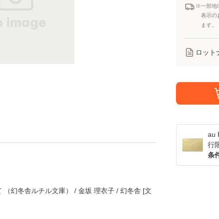
※一部地
表示の
ます。
ロット
a
行
条
幻冬舎ルチル文庫） / 金坂 理衣子 / 幻冬舎 [文