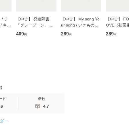
/ チ
【中古】 発達障害
【中古】 My song Yo
【中古】 FOR
/ キュ
「グレーゾーン」 そ
ur song / いきものが
OVE（初回
D]
の正しい理解と克服法
かり / [CD]【メール便
盤） / 清水
409
289
289
円
円
円
無料】
(SB新書 572) / 岡田尊
送料無料】
ミリヤ / [CD]【メール
司 / ＳＢクリエイティ
便送料無料
ブ [新書]【メール便送
料無料】
件
)
ード
梱包
.6
4.7
ダー