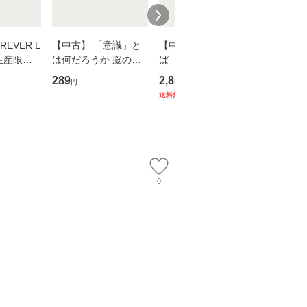
EVER L
【中古】 「意識」と
【中古】 耳をすませ
【中古】
生産限定
は何だろうか 脳の来
ば 〈2枚組〉 [DVD] /
も2時間
翔太×加藤
歴、知覚の錯誤 （講
ブエナ・ビスタ・ホー
めるよう
289
2,852
253
円
円
円
談社現代新書） / 下条
ム・エンターテイメン
計超入門！
送料無料
】
信輔 / 講談社 [新書]
ト [DVD]【メール便送
隆 / 高
【メール便送料無料】
料無料】
（ソフト
【メール
0