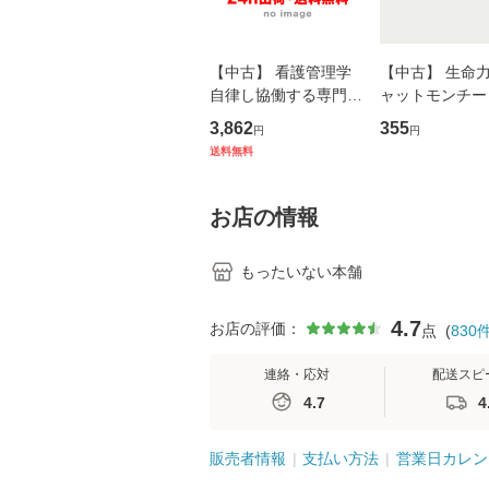
【中古】 看護管理学
【中古】 生命力 
自律し協働する専門職
ャットモンチー 
の看護マネジメントス
ーンレコード [C
3,862
355
円
円
キル 改訂第3版 (看護
【メール便送料
送料無料
学テキストNiCE) / 手
島恵 藤本幸三 / 南江
堂 [単行
お店の情報
もったいない本舗
4.7
お店の評価：
点
(
830
連絡・応対
配送スピ
4.7
4
販売者情報
支払い方法
営業日カレン