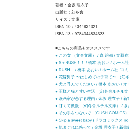
著者：金坂 理衣子
出版社：幻冬舎
サイズ：文庫
ISBN-10：4344834321
ISBN-13：9784344834323
■こちらの商品もオススメです
● この女 （文春文庫） / 森 絵都 / 文藝春
● S＋RUSH！！ / 橋本 あおい / ホーム社
● RUSH！ / 橋本 あおい / ホーム社 [コ
● 花嫁男子 〜はじめての子育て〜 （幻冬舎
● 犬と呼んでください / 橋本 あおい / 
● 王様と猫と甘い生活 （幻冬舎ルチル文庫） 
● 漫画家が恋する理由 / 金坂 理衣子 / 新
● 甘くて傲慢 （幻冬舎ルチル文庫） / きた
● その手をつないで （GUSH COMICS） 
● Skip,a sweet baby (ドラコミックス
● 気まぐれに惑って / 金坂 理衣子 / 新書館