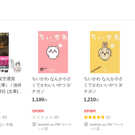
架空通貨
ちいかわ なんか小さ
ちいかわ なんか小さ
庫） / 池井
くてかわいいやつ 1/
くてかわいいやつ 3/
談社 [文庫]
ナガノ
ナガノ
便送料無料】
1,100
1,210
円
円
送料無料
送料無料
(0)
(0)
(1)
ない本舗
bookfan au PAY マーケ
bookfan au PAY マーケ
ット店
ット店