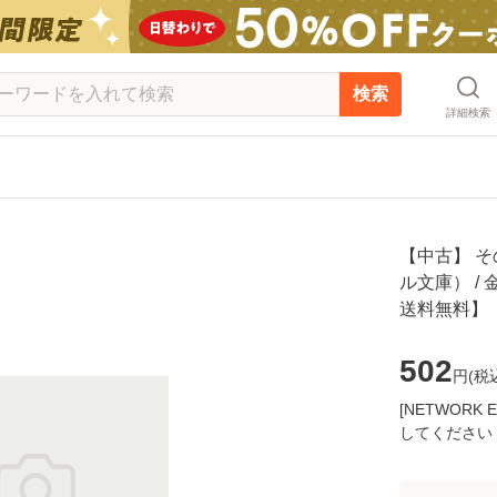
検索
詳細検索
【中古】 
ル文庫） / 
送料無料】
502
円(
税
[NETWOR
してください