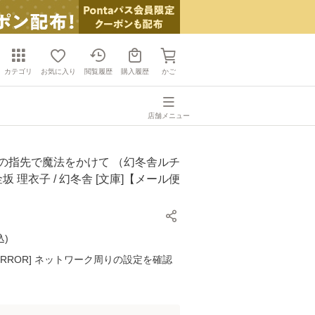
カテゴリ
お気に入り
閲覧履歴
購入履歴
かご
店舗メニュー
その指先で魔法をかけて （幻冬舎ルチ
金坂 理衣子 / 幻冬舎 [文庫]【メール便
込
)
K ERROR] ネットワーク周りの設定を確認