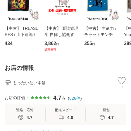
【中古】 TREASU
【中古】 看護管理
【中古】 生命力 /
【中
RES / 山下達郎 /
学 自律し協働する
チャットモンチー /
You
イーストウエス
専門職の看護マネ
キューンレコード
のがか
434
3,862
355
28
円
円
円
ト・ジャパン [CD]
ジメントスキル 改
[CD]【メール便送
【
送料無料
【メール便送料無
訂第3版 (看護学テ
料無料】
料
料】
キストNiCE) / 手島
恵 藤本幸三 / 南江
お店の情報
堂 [単行
もったいない本舗
0
4.7
お店の評価：
点
(
826
件
)
連絡・応対
配送スピード
梱包
4.7
4.6
4.7