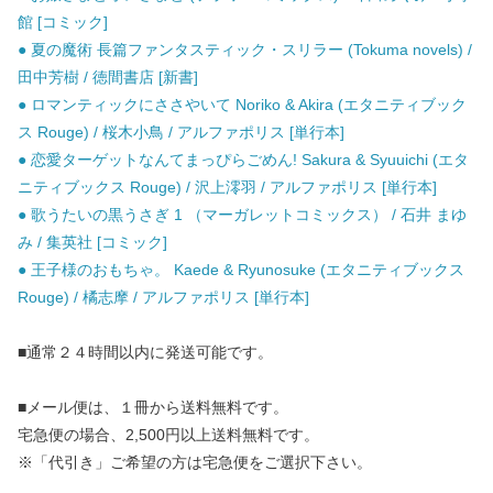
館 [コミック]
● 夏の魔術 長篇ファンタスティック・スリラー (Tokuma novels) /
田中芳樹 / 徳間書店 [新書]
● ロマンティックにささやいて Noriko & Akira (エタニティブック
ス Rouge) / 桜木小鳥 / アルファポリス [単行本]
● 恋愛ターゲットなんてまっぴらごめん! Sakura & Syuuichi (エタ
ニティブックス Rouge) / 沢上澪羽 / アルファポリス [単行本]
● 歌うたいの黒うさぎ 1 （マーガレットコミックス） / 石井 まゆ
み / 集英社 [コミック]
● 王子様のおもちゃ。 Kaede & Ryunosuke (エタニティブックス
Rouge) / 橘志摩 / アルファポリス [単行本]
■通常２４時間以内に発送可能です。
■メール便は、１冊から送料無料です。
宅急便の場合、2,500円以上送料無料です。
※「代引き」ご希望の方は宅急便をご選択下さい。