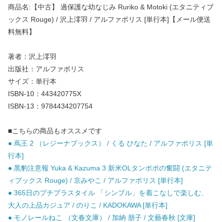
商品名:【中古】 過保護な幼なじみ Ruriko & Motoki (エタニティブ
ックス Rouge) / 沢上澪羽 / アルファポリス [単行本]【メール便送
料無料】
著者：沢上澪羽
出版社：アルファポリス
サイズ：単行本
ISBN-10：443420775X
ISBN-13：9784434207754
■こちらの商品もオススメです
● 蔦王 2 （レジーナブックス） / くる ひなた / アルファポリス [単
行本]
● 黒豹注意報 Yuka & Kazuma 3 新米OLタンポポの奮闘 (エタニテ
ィブックス Rouge) / 京みやこ / アルファポリス [単行本]
● 365日のプチプラスタイル 「シンプル」を着こなしで楽しむ、
大人の上品カジュア / のりこ / KADOKAWA [単行本]
● モノレールねこ （文春文庫） / 加納 朋子 / 文藝春秋 [文庫]