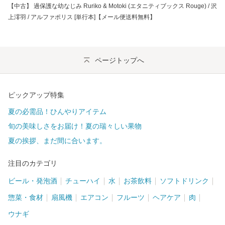
【中古】 過保護な幼なじみ Ruriko & Motoki (エタニティブックス Rouge) / 沢
上澪羽 / アルファポリス [単行本]【メール便送料無料】
ページトップへ
ピックアップ特集
夏の必需品！ひんやりアイテム
旬の美味しさをお届け！夏の瑞々しい果物
夏の挨拶、まだ間に合います。
注目のカテゴリ
ビール・発泡酒
チューハイ
水
お茶飲料
ソフトドリンク
惣菜・食材
扇風機
エアコン
フルーツ
ヘアケア
肉
ウナギ