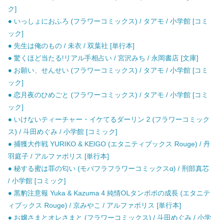
ク]
● いっしょにおふろ (フラワーコミックス) / タアモ / 小学館 [コミ
ック]
● 先生は俺のもの / 未衣 / 双葉社 [単行本]
● 驚くほど当たる!リアル手相占い / 宮沢みち / 永岡書店 [文庫]
● お願い、せんせい (フラワーコミックス) / タアモ / 小学館 [コミ
ック]
● 恋月夜のひめごと (フラワーコミックス) / タアモ / 小学館 [コミ
ック]
● いけないティーチャー・イケてるダーリン 2 (フラワーコミック
ス) / 斗田めぐみ / 小学館 [コミック]
● 捕獲大作戦 YURIKO & KEIGO (エタニティブックス Rouge) / 丹
羽庭子 / アルファポリス [単行本]
● 秘する蜜は罪の匂い (モバフラフラワーコミックスα) / 刑部真芯
/ 小学館 [コミック]
● 黒豹注意報 Yuka & Kazuma 4 純情OLタンポポの成長 (エタニテ
ィブックス Rouge) / 京みやこ / アルファポリス [単行本]
● お嬢さまとオレさまと (フラワーコミックス) / 斗田めぐみ / 小学