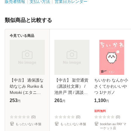
販売者情報
支払い方法
営業日カレンダー
類似商品と比較する
今見ている商品
【中古】 過保護な
【中古】 架空通貨
ちいかわ なんか小
幼なじみ Ruriko &
（講談社文庫） /
さくてかわいいや
Motoki (エタニテ
池井戸 潤 / 講談社
つ 1/ナガノ
ィブックス
[文庫]【メール便送
253
261
1,100
円
円
円
Rouge) / 沢上澪羽
料無料】
/ アルファポリス
送料無料
[単行本]【メール便
(0)
(0)
(0)
送料無料】
もったいない本舗
もったいない本舗
bookfan au PAY マ
ーケット店