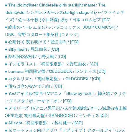
● The idolm@ster Cinderella girls starlight master The
idolm@sterシンデレラガールズstarlight stage 3 (ハイファイ☆デ
イズ) / 佐々木千枝 (今井麻夏) ほか / 日本コロムビア [CD]
● 終末のハーレム 2 (ジャンプコミックス. JUMP COMICS+) /
LINK、宵野コタロー / 集英社 [コミック]
● 心晴れて 夜も明けて / 堀江由衣 / [CD]
● silky heart / 堀江由衣 / [CD]
● 熱烈ANSWER / 小野大輔 / [CD]
● インモラリスト（初回限定盤） / 堀江由衣 / [CD]
● Lantana 初回限定盤 / OLDCODEX / ランティス [CD]
● カタルリズム「初回限定盤」 / OLDCODEX / [CD]
● 僕らは今のなかで / μ’s / [CD]
● Yes!アイドル?宣言 TVアニメ「Show by rock!!」挿入歌 / クリテ
ィクリスタ / ポニーキャニオン [CD]
● メモリーズ TVアニメ黒子のバスケ第3期第2クール誠凛vs洛山編
OP主題歌 初回限定盤 / GRANRODEO / ランティス [CD]
● All right（初回限定盤） / 鈴村健一 / [CD]
● スマートフォン向けアプリ『ラブライブ！ スクールアイドルフ