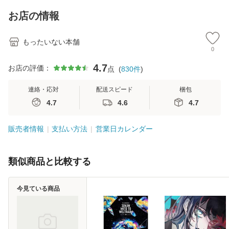
キストNiCE) / 手島
料
恵 藤本幸三 / 南江
お店の情報
堂 [単行
もったいない本舗
0
4.7
お店の評価：
点
(
830
件
)
連絡・応対
配送スピード
梱包
4.7
4.6
4.7
販売者情報
支払い方法
営業日カレンダー
類似商品と比較する
今見ている商品