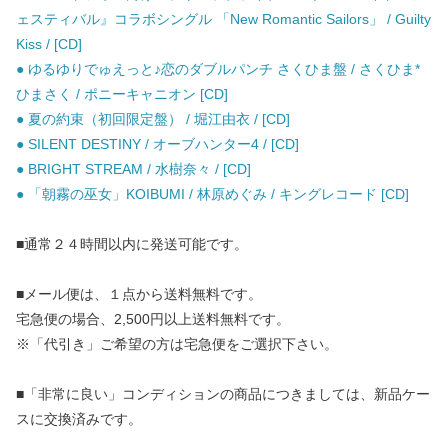
ェスティバル』コラボシングル 「New Romantic Sailors」 / Guilty
Kiss / [CD]
● ゆるゆりでゅえっと♪恋のダブルパンチ さくひま盤 / さくひま*
ひまさく / ポニーキャニオン [CD]
● 夏の約束（初回限定盤） / 堀江由衣 / [CD]
● SILENT DESTINY / オーブハンター4 / [CD]
● BRIGHT STREAM / 水樹奈々 / [CD]
● 「朝霧の巫女」KOIBUMI / 林原めぐみ / キングレコード [CD]
■通常２４時間以内に発送可能です。
■メール便は、１点から送料無料です。
宅急便の場合、2,500円以上送料無料です。
※「代引き」ご希望の方は宅急便をご選択下さい。
■「非常に良い」コンディションの商品につきましては、新品ケー
スに交換済みです。