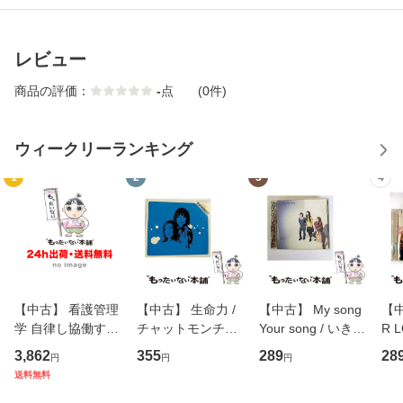
レビュー
商品の評価：
-
点
(0件)
ウィークリーランキング
1
2
3
4
【中古】 看護管理
【中古】 生命力 /
【中古】 My song
【中
学 自律し協働する
チャットモンチー /
Your song / いきも
R 
専門職の看護マネ
キューンレコード
のがかり / [CD]
産限
3,862
355
289
28
円
円
円
ジメントスキル 改
[CD]【メール便送
【メール便送料無
翔太
送料無料
訂第3版 (看護学テ
料無料】
料】
[C