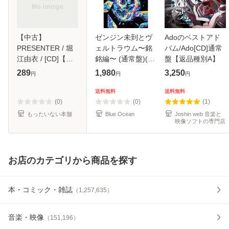
【中古】
ゼンジン未到とヴ
Adoのベストアド
PRESENTER / 堀
ェルトラウム〜銘
バム/Ado[CD]通常
江由衣 / [CD]【メ
銘編〜 (通常盤)(2
盤【返品種別A】
ール便送料無料】
枚組) [DVD]
289
1,980
3,250
円
円
円
送料無料
送料無料
(0)
(0)
(1)
もったいない本舗
Blue Ocean
Joshin web 音楽と
映像ソフトの専門店
お店のカテゴリから商品を探す
本・コミック・雑誌
（
1,257,635
）
音楽・映像
（
151,196
）