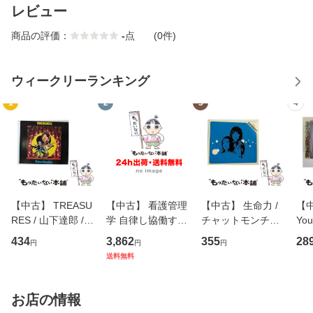
レビュー
商品の評価：
-
点
(0件)
ウィークリーランキング
1
2
3
4
【中古】 TREASU
【中古】 看護管理
【中古】 生命力 /
【中
RES / 山下達郎 /
学 自律し協働する
チャットモンチー /
You
イーストウエス
専門職の看護マネ
キューンレコード
のがか
434
3,862
355
28
円
円
円
ト・ジャパン [CD]
ジメントスキル 改
[CD]【メール便送
【
送料無料
【メール便送料無
訂第3版 (看護学テ
料無料】
料
料】
キストNiCE) / 手島
恵 藤本幸三 / 南江
お店の情報
堂 [単行