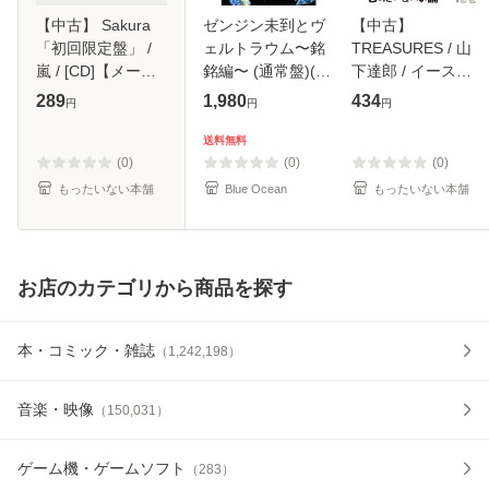
【中古】 Sakura
ゼンジン未到とヴ
【中古】
「初回限定盤」 /
ェルトラウム〜銘
TREASURES / 山
嵐 / [CD]【メール
銘編〜 (通常盤)(2
下達郎 / イースト
便送料無料】
枚組) [DVD]
ウエスト・ジャパ
289
1,980
434
円
円
円
ン [CD]【メール便
送料無料】
送料無料
(0)
(0)
(0)
もったいない本舗
Blue Ocean
もったいない本舗
お店のカテゴリから商品を探す
本・コミック・雑誌
（
1,242,198
）
音楽・映像
（
150,031
）
ゲーム機・ゲームソフト
（
283
）