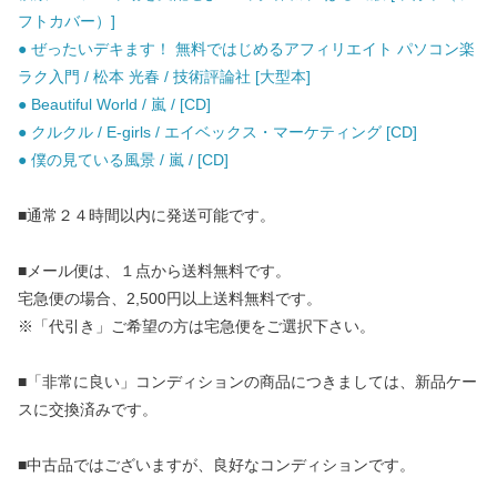
フトカバー）]
● ぜったいデキます！ 無料ではじめるアフィリエイト パソコン楽
ラク入門 / 松本 光春 / 技術評論社 [大型本]
● Beautiful World / 嵐 / [CD]
● クルクル / E-girls / エイベックス・マーケティング [CD]
● 僕の見ている風景 / 嵐 / [CD]
■通常２４時間以内に発送可能です。
■メール便は、１点から送料無料です。
宅急便の場合、2,500円以上送料無料です。
※「代引き」ご希望の方は宅急便をご選択下さい。
■「非常に良い」コンディションの商品につきましては、新品ケー
スに交換済みです。
■中古品ではございますが、良好なコンディションです。