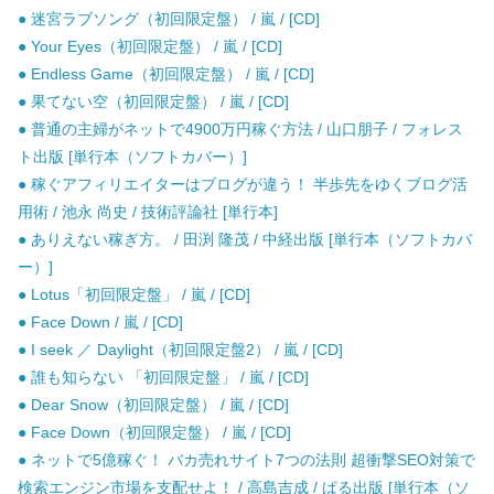
● 迷宮ラブソング（初回限定盤） / 嵐 / [CD]
● Your Eyes（初回限定盤） / 嵐 / [CD]
● Endless Game（初回限定盤） / 嵐 / [CD]
● 果てない空（初回限定盤） / 嵐 / [CD]
● 普通の主婦がネットで4900万円稼ぐ方法 / 山口朋子 / フォレス
ト出版 [単行本（ソフトカバー）]
● 稼ぐアフィリエイターはブログが違う！ 半歩先をゆくブログ活
用術 / 池永 尚史 / 技術評論社 [単行本]
● ありえない稼ぎ方。 / 田渕 隆茂 / 中経出版 [単行本（ソフトカバ
ー）]
● Lotus「初回限定盤」 / 嵐 / [CD]
● Face Down / 嵐 / [CD]
● I seek ／ Daylight（初回限定盤2） / 嵐 / [CD]
● 誰も知らない 「初回限定盤」 / 嵐 / [CD]
● Dear Snow（初回限定盤） / 嵐 / [CD]
● Face Down（初回限定盤） / 嵐 / [CD]
● ネットで5億稼ぐ！ バカ売れサイト7つの法則 超衝撃SEO対策で
検索エンジン市場を支配せよ！ / 高島吉成 / ぱる出版 [単行本（ソ