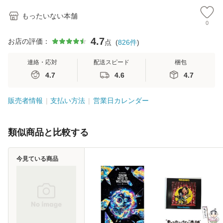
もったいない本舗
0
4.7
お店の評価：
点
(
826
件
)
連絡・応対
配送スピード
梱包
4.7
4.6
4.7
販売者情報
支払い方法
営業日カレンダー
類似商品と比較する
今見ている商品