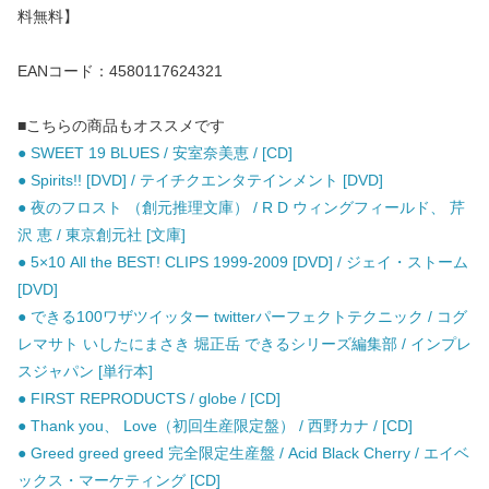
料無料】
EANコード：4580117624321
■こちらの商品もオススメです
● SWEET 19 BLUES / 安室奈美恵 / [CD]
● Spirits!! [DVD] / テイチクエンタテインメント [DVD]
● 夜のフロスト （創元推理文庫） / R D ウィングフィールド、 芹
沢 恵 / 東京創元社 [文庫]
● 5×10 All the BEST! CLIPS 1999-2009 [DVD] / ジェイ・ストーム
[DVD]
● できる100ワザツイッター twitterパーフェクトテクニック / コグ
レマサト いしたにまさき 堀正岳 できるシリーズ編集部 / インプレ
スジャパン [単行本]
● FIRST REPRODUCTS / globe / [CD]
● Thank you、 Love（初回生産限定盤） / 西野カナ / [CD]
● Greed greed greed 完全限定生産盤 / Acid Black Cherry / エイベ
ックス・マーケティング [CD]