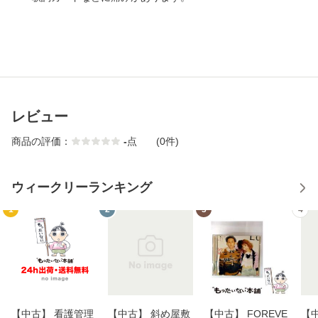
レビュー
商品の評価：
-
点
(0件)
ウィークリーランキング
1
2
3
4
【中古】 看護管理
【中古】 斜め屋敷
【中古】 FOREVE
【