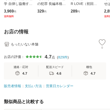
学 自律し協働する
の犯罪 長編本格推
R LOVE（初回生
せば
専門職の看護マネ
理小説 (光文社文
産限定盤） / 清水
VD
3,969
329
289
2,8
円
円
円
ジメントスキル 改
庫) / 島田荘司 / 光
翔太×加藤ミリヤ /
タ
送料無料
送料
訂第3版 (看護学テ
文社 [文庫]【メー
[CD]【メール便送
ター
キストNiCE) / 手島
ル便送料無料】
料無料】
VD
恵 藤本幸三 / 南江
料
お店の情報
堂 [単行
もったいない本舗
0
4.7
お店の評価：
点
(
829
件
)
連絡・応対
配送スピード
梱包
4.7
4.6
4.7
販売者情報
支払い方法
営業日カレンダー
類似商品と比較する