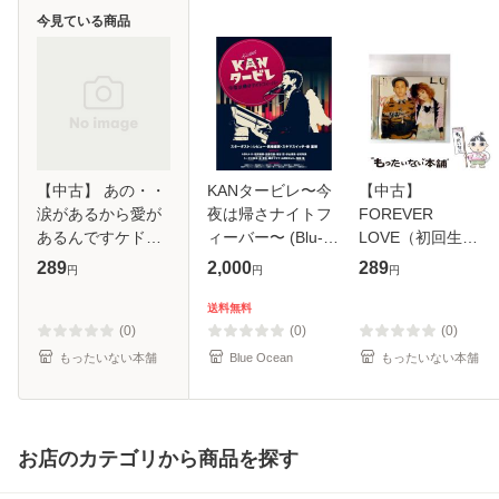
今見ている商品
【中古】 あの・・
KANタービレ〜今
【中古】
涙があるから愛が
夜は帰さナイトフ
FOREVER
あるんですケド。
ィーバー〜 (Blu-
LOVE（初回生産
（初回生産限定
ray)
限定盤） / 清水翔
289
2,000
289
円
円
円
盤） / 遊助 / [CD]
太×加藤ミリヤ /
【メール便送料無
[CD]【メール便送
送料無料
料】
料無料】
(0)
(0)
(0)
もったいない本舗
Blue Ocean
もったいない本舗
お店のカテゴリから商品を探す