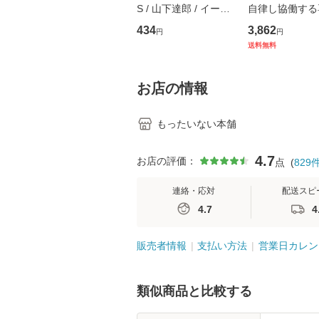
S / 山下達郎 / イース
自律し協働する
トウエスト・ジャパン
の看護マネジメ
434
3,862
円
円
[CD]【メール便送料無
キル 改訂第3版 
送料無料
料】
学テキストNiCE)
島恵 藤本幸三 /
堂 [単行
お店の情報
もったいない本舗
4.7
お店の評価：
点
(
829
連絡・応対
配送スピ
4.7
4
販売者情報
支払い方法
営業日カレン
類似商品と比較する