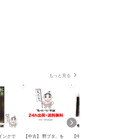
もっと見る
6
7
8
インクで
【中古】 野ブタ。を
【中古】 寒水魚 / 中
【中古】