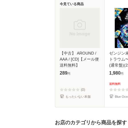
今見ている商品
【中古】 AROUND /
ゼンジン
AAA / [CD]【メール便
トラウム
送料無料】
(通常盤)(2
289
1,980
円
円
送料無料
(0)
もったいない本舗
Blue Oce
お店のカテゴリから商品を探す