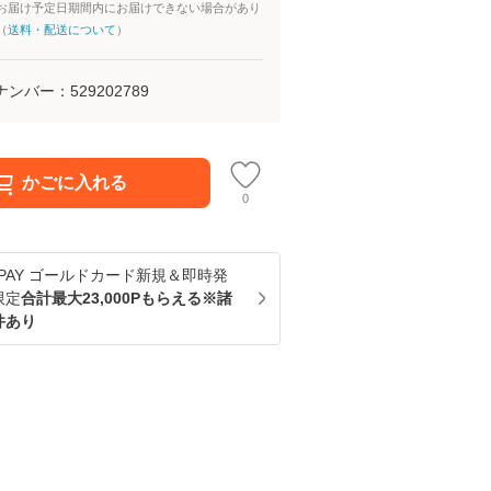
お届け予定日期間内にお届けできない場合があり
（
送料・配送について
）
ナンバー：
529202789
かごに入れる
0
u PAY ゴールドカード新規＆即時発
限定
合計最大23,000Pもらえる※諸
件あり