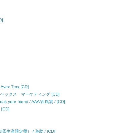
D]
Avex Trax [CD]
/ エイベックス・マーケティング [CD]
eak your name / AAA/西風雲 / [CD]
 [CD]
産限定盤） / 遊助 / [CD]