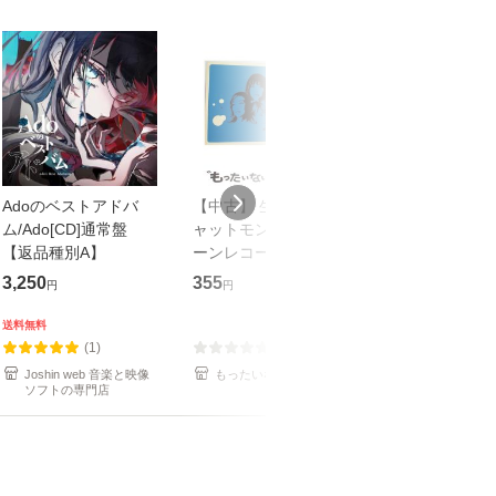
Adoのベストアドバ
【中古】 生命力 / チ
【中古】 COZY 
ム/Ado[CD]通常盤
ャットモンチー / キュ
達郎 / [CD]【メール便
【返品種別A】
ーンレコード [CD]
送料無料】
【メール便送料無料】
3,250
355
479
円
円
円
送料無料
(1)
(0)
(1)
Joshin web 音楽と映像
もったいない本舗
もったいない本
ソフトの専門店