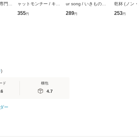
専門職
ャットモンチー / キュ
ur song / いきものが
乾杯 (ノン
ントス
ーンレコード [CD]
かり / [CD]【メール便
ト) / 東野圭
355
289
253
円
円
円
(看護
【メール便送料無料】
送料無料】
社 [文庫]
 / 手
料無料】
 南江
件
)
ード
梱包
.6
4.7
ダー