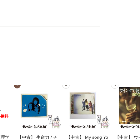
3
4
5
管理学
【中古】 生命力 / チ
【中古】 My song Yo
【中古】 ウ