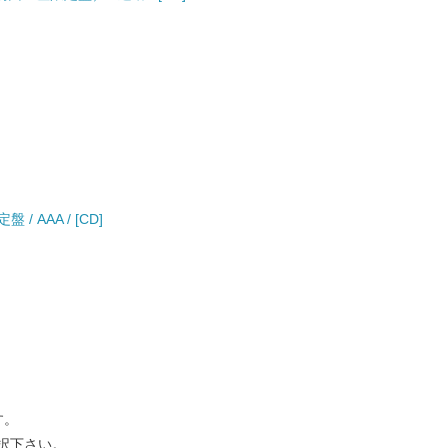
盤 / AAA / [CD]
す。
択下さい。