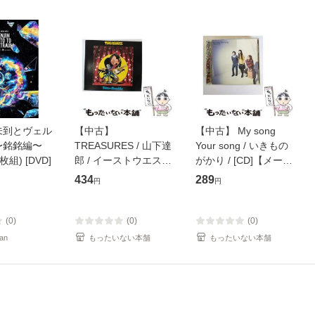
未到とヴェル
【中古】
【中古】 My song
〜銘銘編〜
TREASURES / 山下達
Your song / いきもの
枚組) [DVD]
郎 / イーストウエス
がかり / [CD]【メール
ト・ジャパン [CD]
便送料無料】
434
289
円
円
【メール便送料無料】
(0)
(0)
(0)
an
もったいない本舗
もったいない本舗