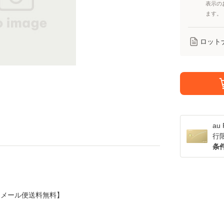
表示の
ます。
ロット
a
行
条
CD]【メール便送料無料】