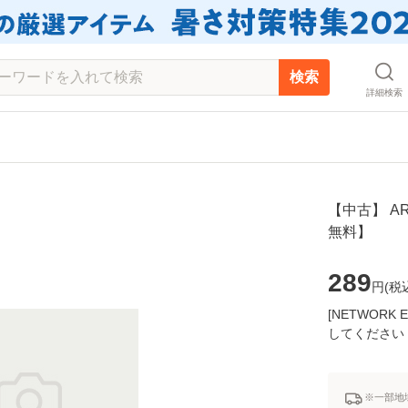
検索
詳細検索
【中古】 ARO
無料】
289
円(
税
[NETWOR
してください
※一部地