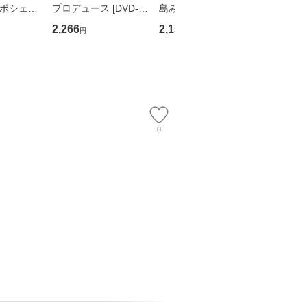
・ポシェッ
プロデュース [DVD-B
島みゆき / [CD]【メー
カメムシ
吾 / 祥伝
OX] / バップ [DVD]
ル便送料無料】
語る / 
2,266
2,150
2,266
円
円
円
【メール便送
【メール便送料無料】
ワークい
会、吉田元重
夫 / 新評
【メール
0