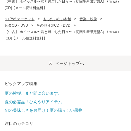
【中古】 ホイッスル〜君と過ごした日々〜（初回生産限定盤A） / miwa /
[CD]【メール便送料無料】
au PAY マーケット
>
もったいない本舗
>
音楽・映像
>
音楽CD・DVD
>
その他音楽CD・DVD
>
【中古】 ホイッスル〜君と過ごした日々〜（初回生産限定盤A） / miwa /
[CD]【メール便送料無料】
ページトップへ
ピックアップ特集
夏の挨拶、まだ間に合います。
夏の必需品！ひんやりアイテム
旬の美味しさをお届け！夏の瑞々しい果物
注目のカテゴリ