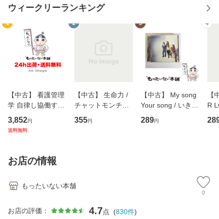
ウィークリーランキング
1
2
3
4
【中古】 看護管理
【中古】 生命力 /
【中古】 My song
【中
学 自律し協働する
チャットモンチー /
Your song / いきも
R 
専門職の看護マネ
キューンレコード
のがかり / [CD]
産限
3,852
355
289
28
円
円
円
ジメントスキル 改
[CD]【メール便送
【メール便送料無
翔太
送料無料
訂第3版 (看護学テ
料無料】
料】
[C
キストNiCE) / 手島
料
恵 藤本幸三 / 南江
お店の情報
堂 [単行
もったいない本舗
0
4.7
お店の評価：
点
(
830
件
)