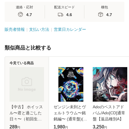
連絡・応対
配送スピード
梱包
4.7
4.6
4.7
販売者情報
支払い方法
営業日カレンダー
類似商品と比較する
今見ている商品
【中古】 ホイッス
ゼンジン未到とヴ
Adoのベストアド
ル〜君と過ごした
ェルトラウム〜銘
バム/Ado[CD]通常
日々〜（初回生産
銘編〜 (通常盤)(2
盤【返品種別A】
限定盤A） / miwa /
枚組) [DVD]
289
1,980
3,250
円
円
円