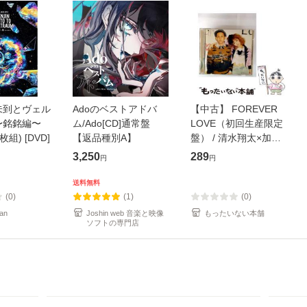
未到とヴェル
Adoのベストアドバ
【中古】 FOREVER
〜銘銘編〜
ム/Ado[CD]通常盤
LOVE（初回生産限定
枚組) [DVD]
【返品種別A】
盤） / 清水翔太×加藤
ミリヤ / [CD]【メール
3,250
289
円
円
便送料無料】
送料無料
(0)
(1)
(0)
an
Joshin web 音楽と映像
もったいない本舗
ソフトの専門店