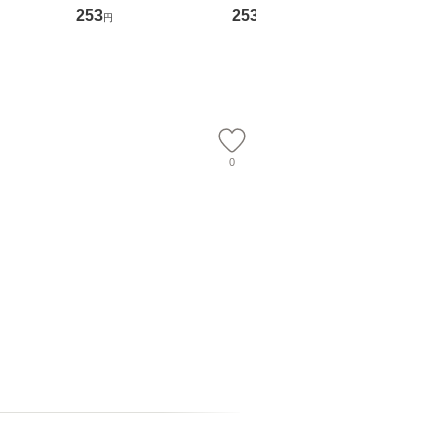
翔太×加藤
めるようになる！ 会
ト) / 東野圭吾 / 祥伝
文藝春秋 
253
253
262
円
円
円
計超入門！ / 佐伯 良
社 [文庫]【メール便送
ル便送料
】
隆 / 高橋書店 [単行本
料無料】
（ソフトカバー）]
【メール便送
0