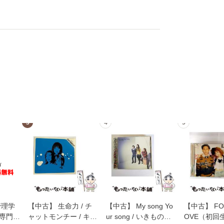
3
4
5
管理学
【中古】 生命力 / チ
【中古】 My song Yo
【中古】 FOR
専門職
ャットモンチー / キュ
ur song / いきものが
OVE（初回