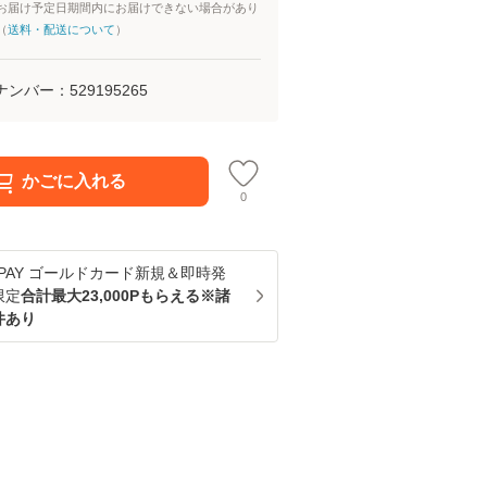
お届け予定日期間内にお届けできない場合があり
（
送料・配送について
）
ナンバー：
529195265
かごに入れる
0
u PAY ゴールドカード新規＆即時発
限定
合計最大23,000Pもらえる※諸
件あり