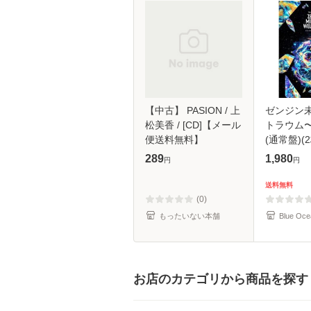
【中古】 PASION / 上
ゼンジン
松美香 / [CD]【メール
トラウム
便送料無料】
(通常盤)(2
289
1,980
円
円
送料無料
(0)
もったいない本舗
Blue Oce
お店のカテゴリから商品を探す