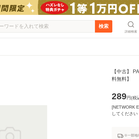
検索
詳細検索
【中古】 PA
料無料】
289
円(
税
[NETWOR
してください
※一部地