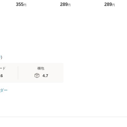
ントス
ーンレコード [CD]
かり / [CD]【メール便
盤） / 清水
355
289
289
円
円
円
(看護
【メール便送料無料】
送料無料】
ミリヤ / [CD]【メール
 / 手
便送料無料
 南江
件
)
ード
梱包
.6
4.7
ダー