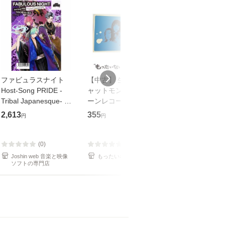
ファビュラスナイト
【中古】 生命力 / チ
【中古】 My so
Host-Song PRIDE -
ャットモンチー / キュ
Your song / 
Tribal Japanesque- ネ
ーンレコード [CD]
がかり / [CD]【メール
オバサラ/皇麗夢(豊永
【メール便送料無料】
便送料無料】
2,613
355
289
円
円
円
利行)[CD]【返品種別
A】
(0)
(0)
(0)
Joshin web 音楽と映像
もったいない本舗
もったいない本
ソフトの専門店