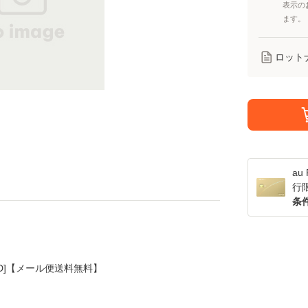
表示の
ます。
ロット
a
行
条
 [CD]【メール便送料無料】