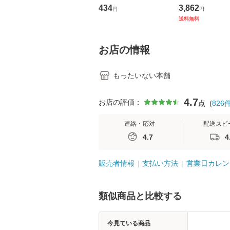
トウエスト・ジャパン
の看護マネジメ
434
3,862
円
円
[CD]【メール便送料無
キル 改訂第3版 
送料無料
料】
学テキストNiCE)
島恵 藤本幸三 /
堂 [単行
お店の情報
もったいない本舗
4.7
お店の評価：
点
(
826
連絡・応対
配送スピ
4.7
4
販売者情報
支払い方法
営業日カレン
類似商品と比較する
今見ている商品