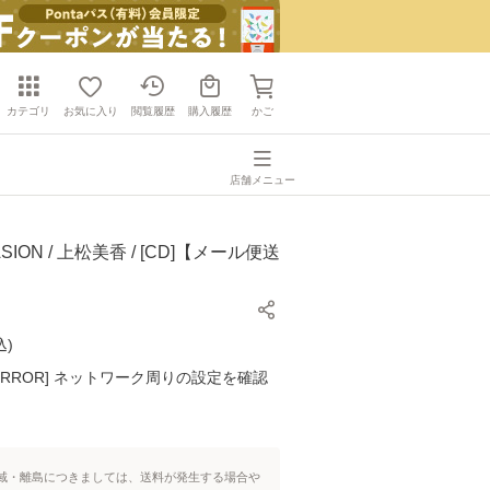
カテゴリ
お気に入り
閲覧履歴
購入履歴
かご
店舗メニュー
SION / 上松美香 / [CD]【メール便送
込
)
K ERROR] ネットワーク周りの設定を確認
域・離島につきましては、送料が発生する場合や