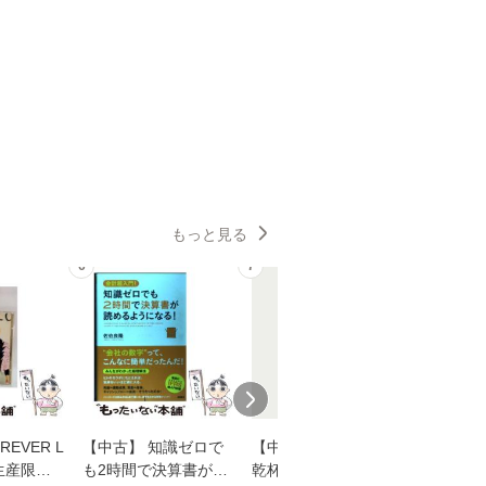
もっと見る
6
7
8
EVER L
【中古】 知識ゼロで
【中古】 ウインクで
【中古】
生産限定
も2時間で決算書が読
乾杯 (ノン・ポシェッ
春文庫） /