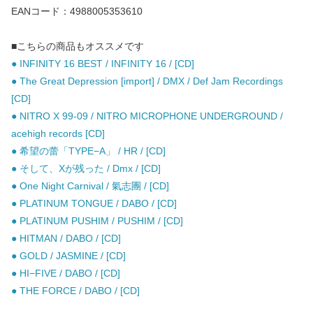
EANコード：4988005353610
■こちらの商品もオススメです
● INFINITY 16 BEST / INFINITY 16 / [CD]
● The Great Depression [import] / DMX / Def Jam Recordings
[CD]
● NITRO X 99-09 / NITRO MICROPHONE UNDERGROUND /
acehigh records [CD]
● 希望の蕾「TYPE−A」 / HR / [CD]
● そして、Xが残った / Dmx / [CD]
● One Night Carnival / 氣志團 / [CD]
● PLATINUM TONGUE / DABO / [CD]
● PLATINUM PUSHIM / PUSHIM / [CD]
● HITMAN / DABO / [CD]
● GOLD / JASMINE / [CD]
● HI−FIVE / DABO / [CD]
● THE FORCE / DABO / [CD]