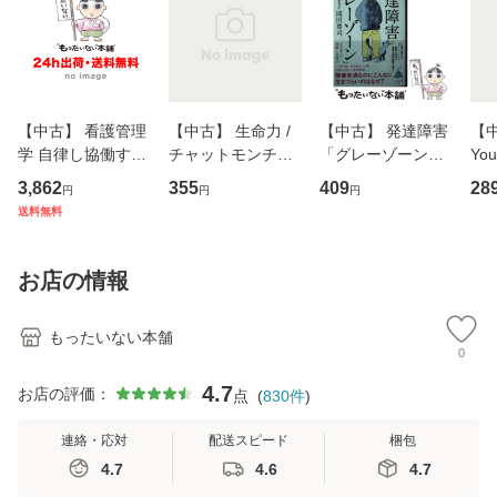
【中古】 看護管理
【中古】 生命力 /
【中古】 発達障害
【中
学 自律し協働する
チャットモンチー /
「グレーゾーン」
You
専門職の看護マネ
キューンレコード
その正しい理解と
のがか
3,862
355
409
28
円
円
円
ジメントスキル 改
[CD]【メール便送
克服法 (SB新書 57
【
送料無料
訂第3版 (看護学テ
料無料】
2) / 岡田尊司 / Ｓ
料
キストNiCE) / 手島
Ｂクリエイティブ
恵 藤本幸三 / 南江
[新書]【メール便送
お店の情報
堂 [単行
料無料】
もったいない本舗
0
4.7
お店の評価：
点
(
830
件
)
連絡・応対
配送スピード
梱包
4.7
4.6
4.7