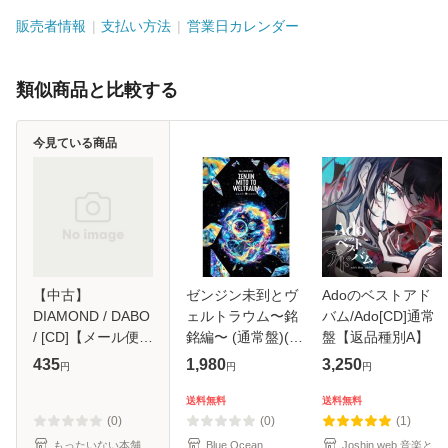
販売者情報
支払い方法
営業日カレンダー
類似商品と比較する
今見ている商品
【中古】
ゼンジン未到とヴ
Adoのベストアド
DIAMOND / DABO
ェルトラウム〜銘
バム/Ado[CD]通常
/ [CD]【メール便送
銘編〜 (通常盤)(2
盤【返品種別A】
料無料】
枚組) [DVD]
435
1,980
3,250
円
円
円
送料無料
送料無料
(0)
(0)
(1)
もったいない本舗
Blue Ocean
Joshin web 音楽と