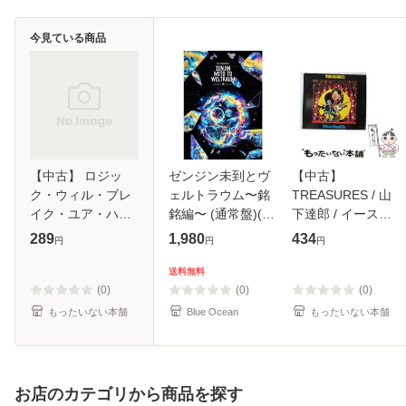
今見ている商品
【中古】 ロジッ
ゼンジン未到とヴ
【中古】
ク・ウィル・ブレ
ェルトラウム〜銘
TREASURES / 山
イク・ユア・ハー
銘編〜 (通常盤)(2
下達郎 / イースト
ト / ザ・スティル
枚組) [DVD]
ウエスト・ジャパ
289
1,980
434
円
円
円
ズ / [CD]【メール
ン [CD]【メール便
便送料無料】
送料無料】
送料無料
(0)
(0)
(0)
もったいない本舗
Blue Ocean
もったいない本舗
お店のカテゴリから商品を探す