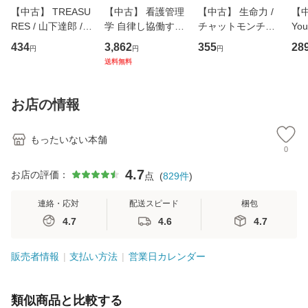
【中古】 TREASU
【中古】 看護管理
【中古】 生命力 /
【中
RES / 山下達郎 /
学 自律し協働する
チャットモンチー /
You
イーストウエス
専門職の看護マネ
キューンレコード
のがか
434
3,862
355
28
円
円
円
ト・ジャパン [CD]
ジメントスキル 改
[CD]【メール便送
【
送料無料
【メール便送料無
訂第3版 (看護学テ
料無料】
料
料】
キストNiCE) / 手島
恵 藤本幸三 / 南江
お店の情報
堂 [単行
もったいない本舗
0
4.7
お店の評価：
点
(
829
件
)
連絡・応対
配送スピード
梱包
4.7
4.6
4.7
販売者情報
支払い方法
営業日カレンダー
類似商品と比較する