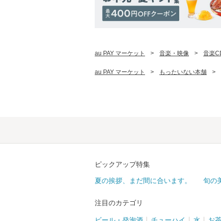
au PAY マーケット
>
音楽・映像
>
音楽C
au PAY マーケット
>
もったいない本舗
>
ピックアップ特集
夏の挨拶、まだ間に合います。
旬の
注目のカテゴリ
ビール・発泡酒
チューハイ
水
お