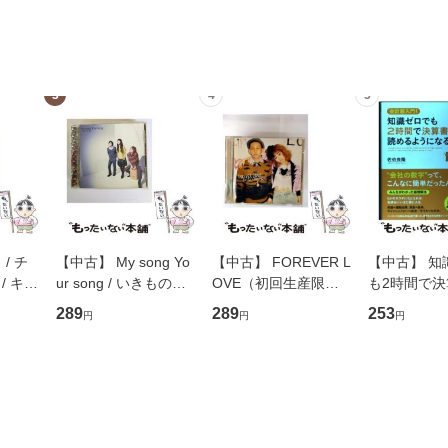
3
4
5
/ チ
【中古】 My song Yo
【中古】 FOREVER L
【中古】 知
/ キュ
ur song / いきものが
OVE（初回生産限定
も2時間で
D]
かり / [CD]【メール便
盤） / 清水翔太×加藤
めるようにな
289
289
253
円
円
円
無料】
送料無料】
ミリヤ / [CD]【メール
計超入門！ /
便送料無料】
隆 / 高橋書
（ソフトカバ
【メール便