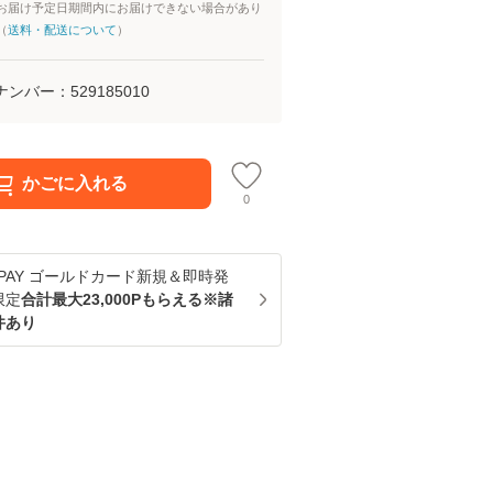
お届け予定日期間内にお届けできない場合があり
（
送料・配送について
）
ナンバー：
529185010
かごに入れる
0
u PAY ゴールドカード新規＆即時発
限定
合計最大23,000Pもらえる※諸
件あり