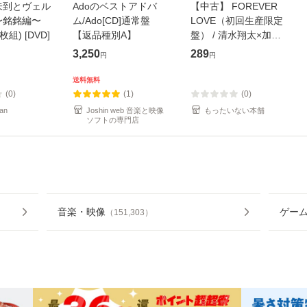
未到とヴェル
Adoのベストアドバ
【中古】 FOREVER
〜銘銘編〜
ム/Ado[CD]通常盤
LOVE（初回生産限定
枚組) [DVD]
【返品種別A】
盤） / 清水翔太×加藤
ミリヤ / [CD]【メール
3,250
289
円
円
便送料無料】
送料無料
(0)
(1)
(0)
an
Joshin web 音楽と映像
もったいない本舗
ソフトの専門店
音楽・映像
ゲー
（
151,303
）