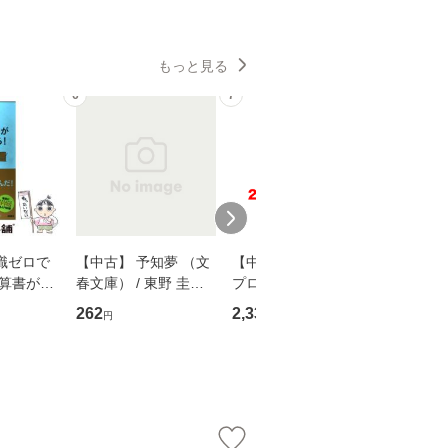
もっと見る
6
7
8
識ゼロで
【中古】 予知夢 （文
【中古】 野ブタ。を
【中古】 
決算書が読
春文庫） / 東野 圭吾 /
プロデュース [DVD-B
島みゆき / [CD]【
る！ 会
文藝春秋 [文庫]【メー
OX] / バップ [DVD]
ル便送料
262
2,335
2,150
円
円
円
 佐伯 良
ル便送料無料】
【メール便送料無料】
店 [単行本
ー）]
送