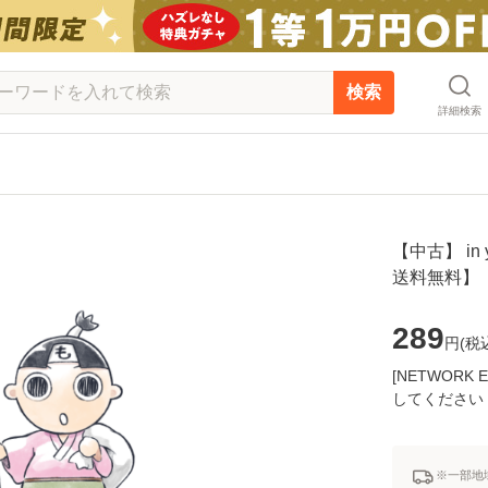
検索
詳細検索
【中古】 in y
送料無料】
289
円(
税
[NETWOR
してください
※一部地