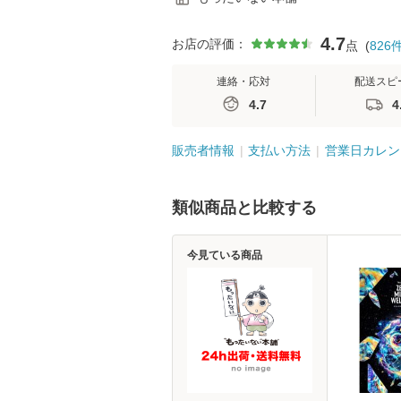
4.7
お店の評価：
点
(
826
連絡・応対
配送スピ
4.7
4
販売者情報
支払い方法
営業日カレン
類似商品と比較する
今見ている商品