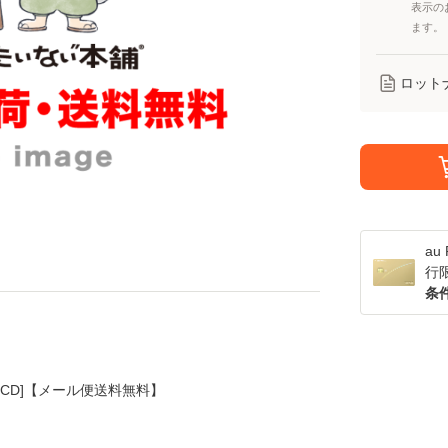
表示の
ます。
ロット
a
行
条
la / [CD]【メール便送料無料】