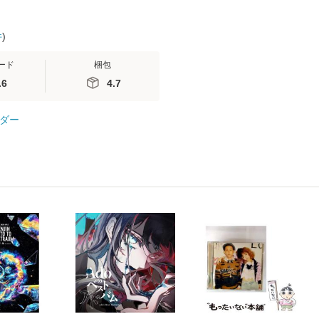
件
)
ード
梱包
.6
4.7
ダー