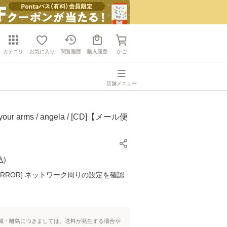
カテゴリ
お気に入り
閲覧履歴
購入履歴
かご
店舗メニュー
our arms / angela / [CD]【メール便
込
)
K ERROR] ネットワーク周りの設定を確認
域・離島につきましては、送料が発生する場合や