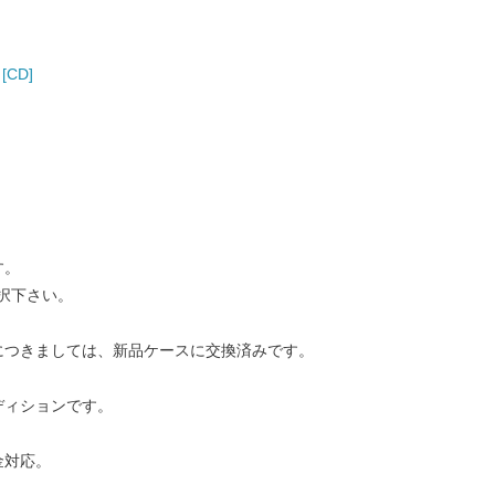
[CD]
す。
択下さい。
につきましては、新品ケースに交換済みです。
ディションです。
金対応。