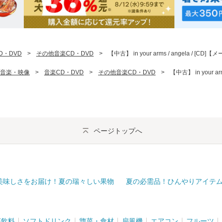
D・DVD
>
その他音楽CD・DVD
>
【中古】 in your arms / angela / [C
音楽・映像
>
音楽CD・DVD
>
その他音楽CD・DVD
>
【中古】 in your a
ページトップへ
美味しさをお届け！夏の瑞々しい果物
夏の必需品！ひんやりアイテ
茶飲料
ソフトドリンク
惣菜・食材
扇風機
エアコン
フルーツ