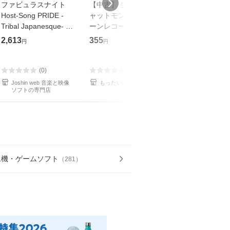
ファビュラスナイト
【中古】 生命力 / チ
【中古】 My so
Host-Song PRIDE -
ャットモンチー / キュ
Your song / 
Tribal Japanesque- ネ
ーンレコード [CD]
がかり / [CD]【メール
オバサラ/皇麗夢(豊永
【メール便送料無料】
便送料無料】
2,613
355
289
円
円
円
利行)[CD]【返品種別
A】
(0)
(0)
(0)
Joshin web 音楽と映像
もったいない本舗
もったいない本
ソフトの専門店
ム機・ゲームソフト
（
281
）