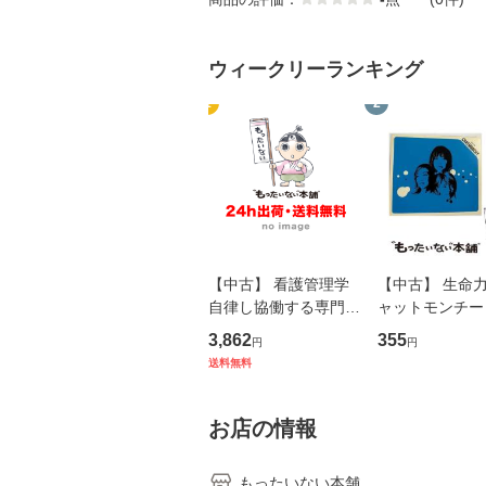
ウィークリーランキング
1
2
【中古】 看護管理学
【中古】 生命力 
自律し協働する専門職
ャットモンチー 
の看護マネジメントス
ーンレコード [C
3,862
355
円
円
キル 改訂第3版 (看護
【メール便送料
送料無料
学テキストNiCE) / 手
島恵 藤本幸三 / 南江
堂 [単行
お店の情報
もったいない本舗