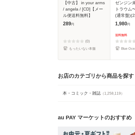
【中古】 in your arms
ゼンジン
/ angela / [CD]【メー
トラウム
ル便送料無料】
(通常盤)(2
289
1,980
円
円
送料無料
(0)
もったいない本舗
Blue Oce
お店のカテゴリから商品を探す
本・コミック・雑誌
（
1,258,119
）
au PAY マーケット
のおすすめ