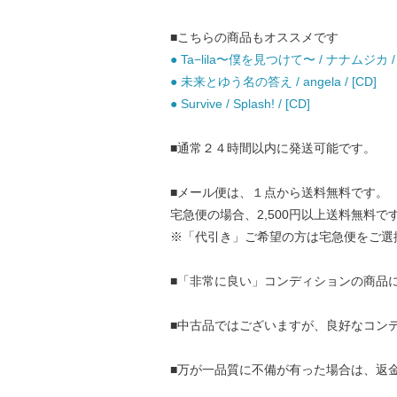
■こちらの商品もオススメです
● Ta−lila〜僕を見つけて〜 / ナナムジカ / 
● 未来とゆう名の答え / angela / [CD]
● Survive / Splash! / [CD]
■通常２４時間以内に発送可能です。
■メール便は、１点から送料無料です。
宅急便の場合、2,500円以上送料無料で
※「代引き」ご希望の方は宅急便をご選
■「非常に良い」コンディションの商品
■中古品ではございますが、良好なコン
■万が一品質に不備が有った場合は、返