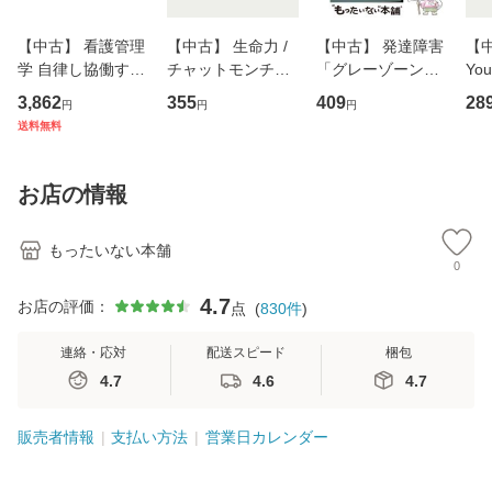
【中古】 看護管理
【中古】 生命力 /
【中古】 発達障害
【中
学 自律し協働する
チャットモンチー /
「グレーゾーン」
You
専門職の看護マネ
キューンレコード
その正しい理解と
のがか
3,862
355
409
28
円
円
円
ジメントスキル 改
[CD]【メール便送
克服法 (SB新書 57
【
送料無料
訂第3版 (看護学テ
料無料】
2) / 岡田尊司 / Ｓ
料
キストNiCE) / 手島
Ｂクリエイティブ
恵 藤本幸三 / 南江
[新書]【メール便送
お店の情報
堂 [単行
料無料】
もったいない本舗
0
4.7
お店の評価：
点
(
830
件
)
連絡・応対
配送スピード
梱包
4.7
4.6
4.7
販売者情報
支払い方法
営業日カレンダー