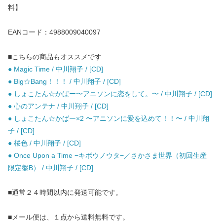
料】
EANコード：4988009040097
■こちらの商品もオススメです
● Magic Time / 中川翔子 / [CD]
● Big☆Bang！！！ / 中川翔子 / [CD]
● しょこたん☆かばー〜アニソンに恋をして。〜 / 中川翔子 / [CD]
● 心のアンテナ / 中川翔子 / [CD]
● しょこたん☆かばー×2 〜アニソンに愛を込めて！！〜 / 中川翔
子 / [CD]
● 桜色 / 中川翔子 / [CD]
● Once Upon a Time −キボウノウタ−／さかさま世界（初回生産
限定盤B） / 中川翔子 / [CD]
■通常２４時間以内に発送可能です。
■メール便は、１点から送料無料です。