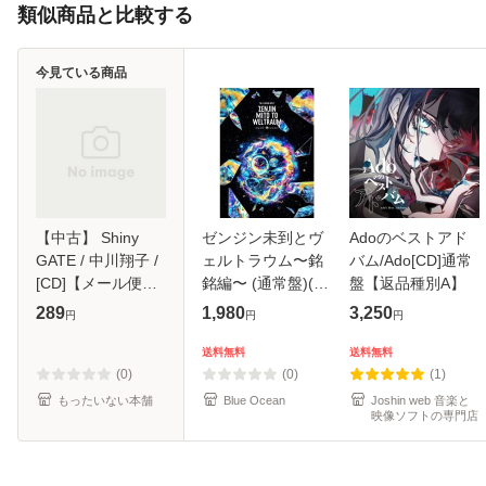
類似商品と比較する
今見ている商品
【中古】 Shiny
ゼンジン未到とヴ
Adoのベストアド
GATE / 中川翔子 /
ェルトラウム〜銘
バム/Ado[CD]通常
[CD]【メール便送
銘編〜 (通常盤)(2
盤【返品種別A】
料無料】
枚組) [DVD]
289
1,980
3,250
円
円
円
送料無料
送料無料
(0)
(0)
(1)
もったいない本舗
Blue Ocean
Joshin web 音楽と
映像ソフトの専門店