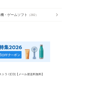
ム機・ゲームソフト
（
282
）
ストラ / [CD]【メール便送料無料】