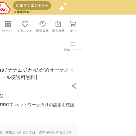
カテゴリ
お気に入り
閲覧履歴
購入履歴
かご
店舗メニュー
ora / ナナムジカ×のだめオーケスト
]【メール便送料無料】
込
)
K ERROR] ネットワーク周りの設定を確認
域・離島につきましては、送料が発生する場合や