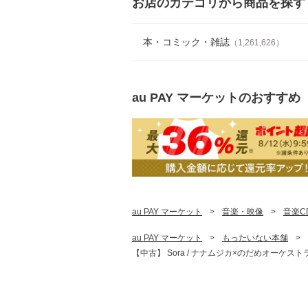
お店のカテゴリから商品を探す
本・コミック・雑誌
（
1,261,626
）
au PAY マーケット
のおすすめ
au PAY マーケット
>
音楽・映像
>
音楽C
au PAY マーケット
>
もったいない本舗
>
【中古】 Sora / ナナムジカ×のだめオーケストラ