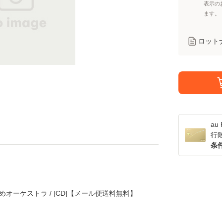
表示の
ます。
ロット
a
行
条
だめオーケストラ / [CD]【メール便送料無料】