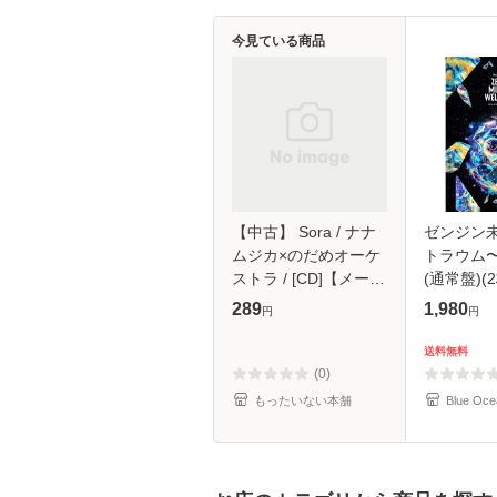
今見ている商品
【中古】 Sora / ナナ
ゼンジン
ムジカ×のだめオーケ
トラウム
ストラ / [CD]【メール
(通常盤)(2
便送料無料】
289
1,980
円
円
送料無料
(0)
もったいない本舗
Blue Oce