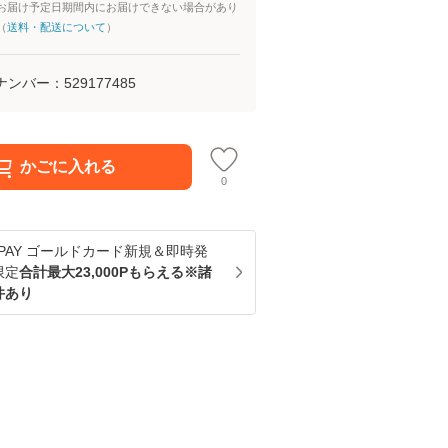
お届け予定日期間内にお届けできない場合があり
（
送料・配送について
）
ナンバー：
529177485
かごに入れる
0
u PAY ゴールドカード新規＆即時発
限定
合計最大23,000Pもらえる※諸
件あり