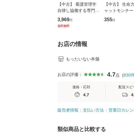
【中古】 看護管理学
【中古】 生命力 
自律し協働する専門職
ャットモンチー 
の看護マネジメントス
ーンレコード [C
3,969
355
円
円
キル 改訂第3版 (看護
【メール便送料
送料無料
学テキストNiCE) / 手
島恵 藤本幸三 / 南江
堂 [単行
お店の情報
もったいない本舗
4.7
お店の評価：
点
(
830
連絡・応対
配送スピ
4.7
4
販売者情報
支払い方法
営業日カレン
類似商品と比較する