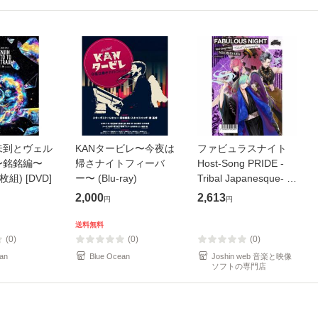
未到とヴェル
KANタービレ〜今夜は
ファビュラスナイト
〜銘銘編〜
帰さナイトフィーバ
Host-Song PRIDE -
枚組) [DVD]
ー〜 (Blu-ray)
Tribal Japanesque- ネ
オバサラ/皇麗夢(豊永
2,000
2,613
円
円
利行)[CD]【返品種別
A】
送料無料
(0)
(0)
(0)
an
Blue Ocean
Joshin web 音楽と映像
ソフトの専門店