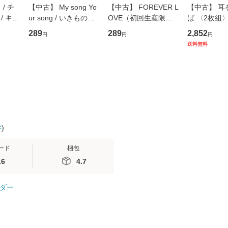
/ チ
【中古】 My song Yo
【中古】 FOREVER L
【中古】 耳
/ キュ
ur song / いきものが
OVE（初回生産限定
ば 〈2枚組〉 [
D]
かり / [CD]【メール便
盤） / 清水翔太×加藤
ブエナ・ビ
289
289
2,852
円
円
円
無料】
送料無料】
ミリヤ / [CD]【メール
ム・エンタ
送料無料
便送料無料】
ト [DVD]
料無料】
件
)
ード
梱包
.6
4.7
ダー