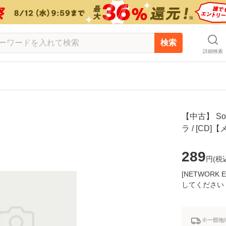
検索
詳細検索
【中古】 S
ラ / [CD
289
円(
税
[NETWOR
してください
※一部地