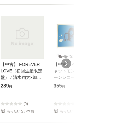
【中古】 FOREVER
【中古】 生命力 / チ
【中古】 My so
LOVE（初回生産限定
ャットモンチー / キュ
Your song / 
盤） / 清水翔太×加藤
ーンレコード [CD]
がかり / [CD]【メール
ミリヤ / [CD]【メール
【メール便送料無料】
便送料無料】
289
355
289
円
円
円
便送料無料】
(0)
(0)
(0)
もったいない本舗
もったいない本舗
もったいない本