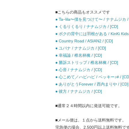
■こちらの商品もオススメです
● Ta−lila〜僕を見つけて〜 / ナナムジカ / 
● くるりくるり / ナナムジカ / [CD]
● ボクの背中には羽根がある / KinKi Kids /
● Country Road / ASIAN2 / [CD]
● ユバナ / ナナムジカ / [CD]
● 幸福論 / 椎名林檎 / [CD]
● 勝訴ストリップ / 椎名林檎 / [CD]
● 心音 / ナナムジカ / [CD]
● 心こめて／ハピハピ / ベッキー♪# / [CD
● ありがとうForever / 西内まりや / [CD]
● 彼方 / ナナムジカ / [CD]
■通常２４時間以内に発送可能です。
■メール便は、１点から送料無料です。
宅急便の場合、2,500円以上送料無料で