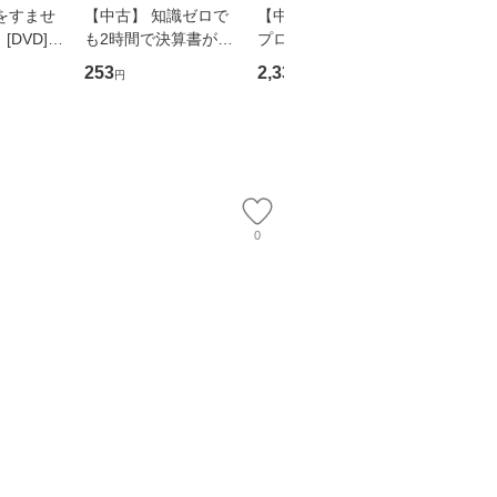
をすませ
【中古】 知識ゼロで
【中古】 野ブタ。を
【中古】 
DVD] /
も2時間で決算書が読
プロデュース [DVD-B
島みゆき / [CD]【
スタ・ホー
めるようになる！ 会
OX] / バップ [DVD]
ル便送料
253
2,335
2,150
円
円
円
ーテイメン
計超入門！ / 佐伯 良
【メール便送料無料】
【メール便送
隆 / 高橋書店 [単行本
（ソフトカバー）]
【メール便送
0