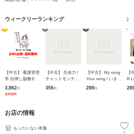
ウィークリーランキング
1
2
3
4
【中古】 看護管理
【中古】 生命力 /
【中古】 My song
【中
学 自律し協働する
チャットモンチー /
Your song / いきも
R 
専門職の看護マネ
キューンレコード
のがかり / [CD]
産限
3,862
355
289
28
円
円
円
ジメントスキル 改
[CD]【メール便送
【メール便送料無
翔太
送料無料
訂第3版 (看護学テ
料無料】
料】
[C
キストNiCE) / 手島
料
恵 藤本幸三 / 南江
お店の情報
堂 [単行
もったいない本舗
0