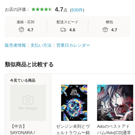
4.7
お店の評価：
点
(
830
件
)
連絡・応対
配送スピード
梱包
4.7
4.6
4.7
販売者情報
支払い方法
営業日カレンダー
類似商品と比較する
今見ている商品
【中古】
ゼンジン未到とヴ
Adoのベストアド
SAYONARA /
ェルトラウム〜銘
バム/Ado[CD]通常