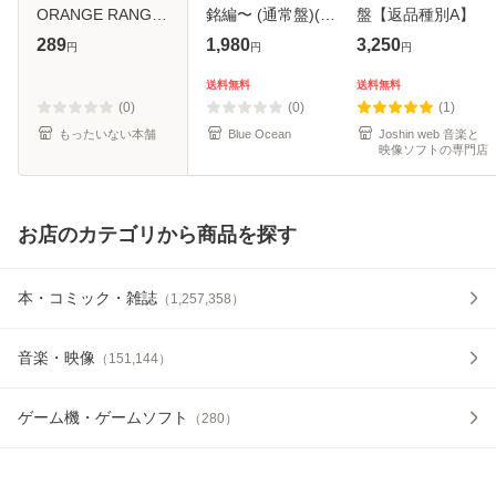
ORANGE RANGE
銘編〜 (通常盤)(2
盤【返品種別A】
/ [CD]【メール便送
枚組) [DVD]
289
1,980
3,250
円
円
円
料無料】
送料無料
送料無料
(0)
(0)
(1)
もったいない本舗
Blue Ocean
Joshin web 音楽と
映像ソフトの専門店
お店のカテゴリから商品を探す
本・コミック・雑誌
（
1,257,358
）
音楽・映像
（
151,144
）
ゲーム機・ゲームソフト
（
280
）