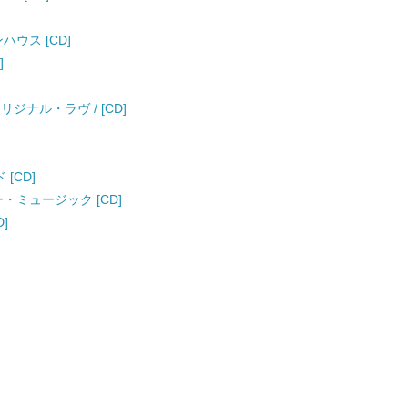
ハウス [CD]
]
/ オリジナル・ラヴ / [CD]
 [CD]
ー・ミュージック [CD]
D]