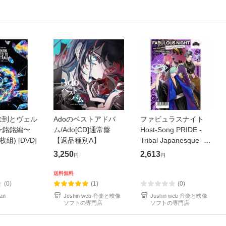
未到とヴェル
Adoのベストアドバ
ファビュラスナイト
〜銘銘編〜
ム/Ado[CD]通常盤
Host-Song PRIDE -
枚組) [DVD]
【返品種別A】
Tribal Japanesque- ネ
オバサラ/皇麗夢(豊永
3,250
2,613
円
円
利行)[CD]【返品種別
A】
送料無料
(0)
(1)
(0)
an
Joshin web 音楽と映像
Joshin web 音楽と映像
ソフトの専門店
ソフトの専門店