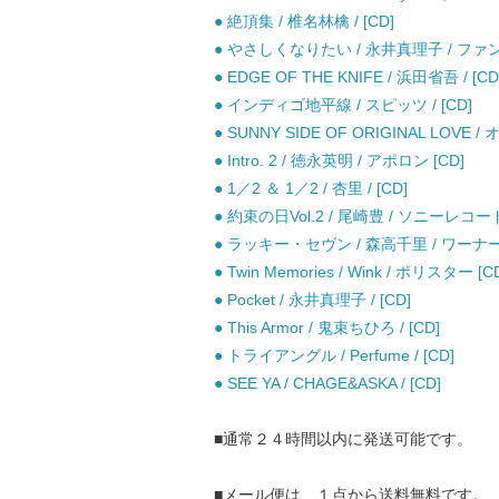
● 絶頂集 / 椎名林檎 / [CD]
● やさしくなりたい / 永井真理子 / ファン
● EDGE OF THE KNIFE / 浜田省吾 / [CD
● インディゴ地平線 / スピッツ / [CD]
● SUNNY SIDE OF ORIGINAL LOVE 
● Intro. 2 / 徳永英明 / アポロン [CD]
● 1／2 ＆ 1／2 / 杏里 / [CD]
● 約束の日Vol.2 / 尾崎豊 / ソニーレコード
● ラッキー・セヴン / 森高千里 / ワーナ
● Twin Memories / Wink / ポリスター [C
● Pocket / 永井真理子 / [CD]
● This Armor / 鬼束ちひろ / [CD]
● トライアングル / Perfume / [CD]
● SEE YA / CHAGE&ASKA / [CD]
■通常２４時間以内に発送可能です。
■メール便は、１点から送料無料です。