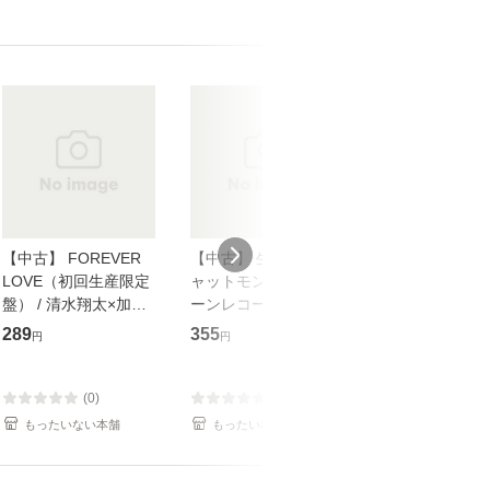
【中古】 FOREVER
【中古】 生命力 / チ
【中古】 My so
LOVE（初回生産限定
ャットモンチー / キュ
Your song / 
盤） / 清水翔太×加藤
ーンレコード [CD]
がかり / [CD]【メール
ミリヤ / [CD]【メール
【メール便送料無料】
便送料無料】
289
355
289
円
円
円
便送料無料】
(0)
(0)
(0)
もったいない本舗
もったいない本舗
もったいない本