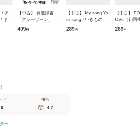
/ チ
【中古】 発達障害
【中古】 My song Yo
【中古】 FOR
/ キュ
「グレーゾーン」 そ
ur song / いきものが
OVE（初回
D]
の正しい理解と克服法
かり / [CD]【メール便
盤） / 清水
409
289
289
円
円
円
無料】
(SB新書 572) / 岡田尊
送料無料】
ミリヤ / [CD]【メール
司 / ＳＢクリエイティ
便送料無料
ブ [新書]【メール便送
料無料】
件
)
ード
梱包
.6
4.7
ダー