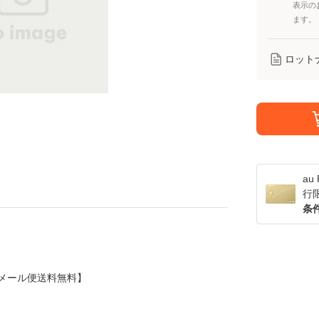
表示の
ます。
ロット
a
行
条
CD]【メール便送料無料】