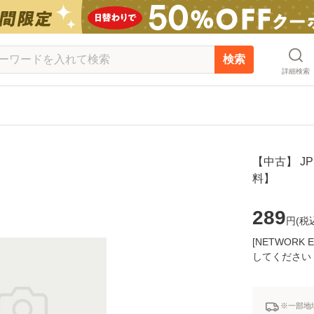
検索
詳細検索
【中古】 JPN
料】
289
円(
税
[NETWOR
してください
※一部地