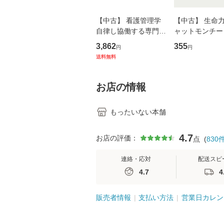
【中古】 看護管理学
【中古】 生命力 
自律し協働する専門職
ャットモンチー 
の看護マネジメントス
ーンレコード [C
3,862
355
円
円
キル 改訂第3版 (看護
【メール便送料
送料無料
学テキストNiCE) / 手
島恵 藤本幸三 / 南江
堂 [単行
お店の情報
もったいない本舗
4.7
お店の評価：
点
(
830
連絡・応対
配送スピ
4.7
4
販売者情報
支払い方法
営業日カレン