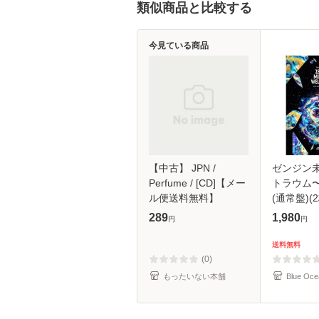
類似商品と比較する
今見ている商品
【中古】 JPN /
ゼンジン
Perfume / [CD]【メー
トラウム
ル便送料無料】
(通常盤)(2
289
1,980
円
円
送料無料
(0)
もったいない本舗
Blue Oce