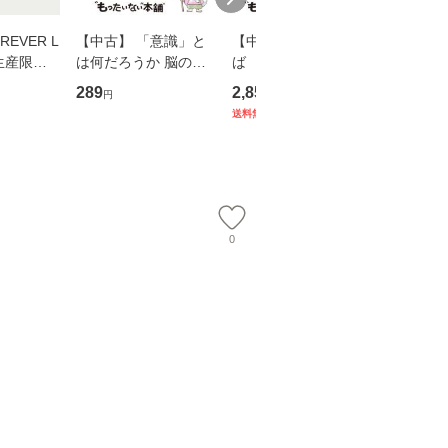
EVER L
【中古】 「意識」と
【中古】 耳をすませ
【中古】
生産限定
は何だろうか 脳の来
ば 〈2枚組〉 [DVD] /
も2時間
翔太×加藤
歴、知覚の錯誤 （講
ブエナ・ビスタ・ホー
めるよう
289
2,852
253
円
円
円
談社現代新書） / 下条
ム・エンターテイメン
計超入門！
送料無料
】
信輔 / 講談社 [新書]
ト [DVD]【メール便送
隆 / 高
【メール便送料無料】
料無料】
（ソフト
【メール
0