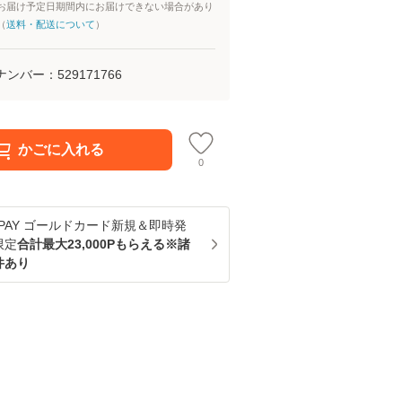
お届け予定日期間内にお届けできない場合があり
（
送料・配送について
）
ナンバー：
529171766
かごに入れる
0
u PAY ゴールドカード新規＆即時発
限定
合計最大23,000Pもらえる※諸
件あり