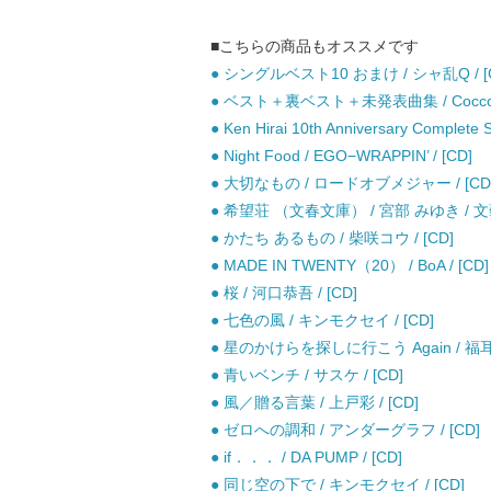
■こちらの商品もオススメです
● シングルベスト10 おまけ / シャ乱Q / [
● ベスト＋裏ベスト＋未発表曲集 / Cocco /
● Ken Hirai 10th Anniversary Complete S
● Night Food / EGO−WRAPPIN’ / [CD]
● 大切なもの / ロードオブメジャー / [CD
● 希望荘 （文春文庫） / 宮部 みゆき / 文
● かたち あるもの / 柴咲コウ / [CD]
● MADE IN TWENTY（20） / BoA / [CD]
● 桜 / 河口恭吾 / [CD]
● 七色の風 / キンモクセイ / [CD]
● 星のかけらを探しに行こう Again / 福耳 /
● 青いベンチ / サスケ / [CD]
● 風／贈る言葉 / 上戸彩 / [CD]
● ゼロへの調和 / アンダーグラフ / [CD]
● if．．． / DA PUMP / [CD]
● 同じ空の下で / キンモクセイ / [CD]