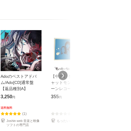
Adoのベストアドバ
【中古】 生命力 / チ
【中古】 COZY 
ム/Ado[CD]通常盤
ャットモンチー / キュ
達郎 / [CD]【メール便
【返品種別A】
ーンレコード [CD]
送料無料】
【メール便送料無料】
3,250
355
479
円
円
円
送料無料
(1)
(0)
(1)
Joshin web 音楽と映像
もったいない本舗
もったいない本
ソフトの専門店