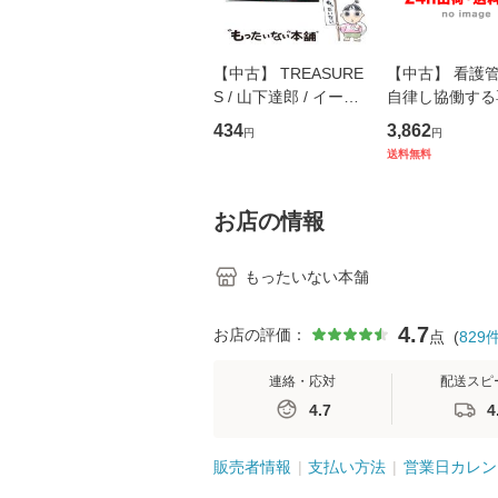
【中古】 TREASURE
【中古】 看護
S / 山下達郎 / イース
自律し協働する
トウエスト・ジャパン
の看護マネジメ
434
3,862
円
円
[CD]【メール便送料無
キル 改訂第3版 
送料無料
料】
学テキストNiCE)
島恵 藤本幸三 /
堂 [単行
お店の情報
もったいない本舗
4.7
お店の評価：
点
(
829
連絡・応対
配送スピ
4.7
4
販売者情報
支払い方法
営業日カレン