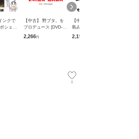
インクで
【中古】 野ブタ。を
【中古】 寒水魚 / 中
【中古】
・ポシェッ
プロデュース [DVD-B
島みゆき / [CD]【メー
カメムシ
吾 / 祥伝
OX] / バップ [DVD]
ル便送料無料】
語る / 
2,266
2,150
2,266
円
円
円
【メール便送
【メール便送料無料】
ワークい
会、吉田元重
夫 / 新評
【メール
0