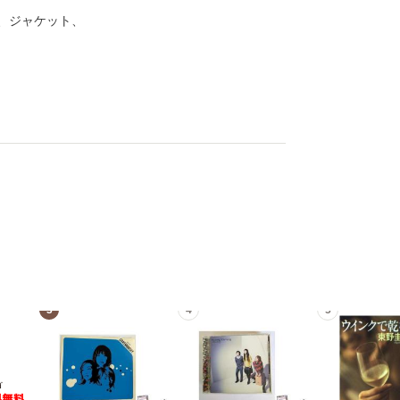
、ジャケット、
3
4
5