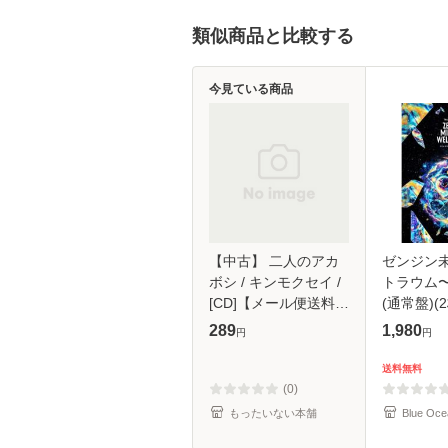
類似商品と比較する
今見ている商品
【中古】 二人のアカ
ゼンジン
ボシ / キンモクセイ /
トラウム
[CD]【メール便送料無
(通常盤)(2
料】
289
1,980
円
円
送料無料
(0)
もったいない本舗
Blue Oce