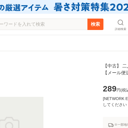
検索
詳細検索
【中古】 二人
【メール便
289
円(
税
[NETWOR
してください
※一部地