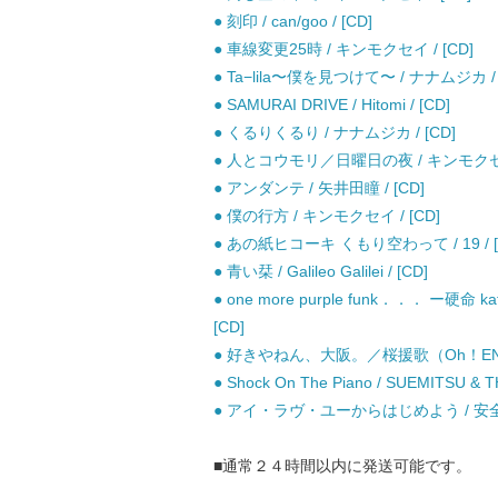
● 刻印 / can/goo / [CD]
● 車線変更25時 / キンモクセイ / [CD]
● Ta−lila〜僕を見つけて〜 / ナナムジカ / 
● SAMURAI DRIVE / Hitomi / [CD]
● くるりくるり / ナナムジカ / [CD]
● 人とコウモリ／日曜日の夜 / キンモクセイ 
● アンダンテ / 矢井田瞳 / [CD]
● 僕の行方 / キンモクセイ / [CD]
● あの紙ヒコーキ くもり空わって / 19 / [
● 青い栞 / Galileo Galilei / [CD]
● one more purple funk．．． ー硬命 kat
[CD]
● 好きやねん、大阪。／桜援歌（Oh！ENKA
● Shock On The Piano / SUEMITSU & T
● アイ・ラヴ・ユーからはじめよう / 安全
■通常２４時間以内に発送可能です。