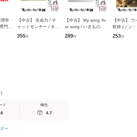
管理学
【中古】 生命力 / チ
【中古】 My song Yo
【中古】 ウ
専門職
ャットモンチー / キュ
ur song / いきものが
乾杯 (ノン
ントス
ーンレコード [CD]
かり / [CD]【メール便
ト) / 東野圭
355
289
253
円
円
円
(看護
【メール便送料無料】
送料無料】
社 [文庫]
 / 手
料無料】
 南江
件
)
ード
梱包
.6
4.7
ダー