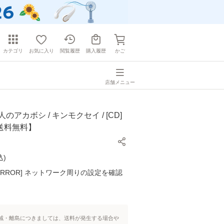
カテゴリ
お気に入り
閲覧履歴
購入履歴
かご
店舗メニュー
のアカボシ / キンモクセイ / [CD]
送料無料】
込
)
K ERROR] ネットワーク周りの設定を確認
域・離島につきましては、送料が発生する場合や