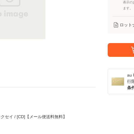
表示の
ます。
ロット
a
行
条
クセイ / [CD]【メール便送料無料】