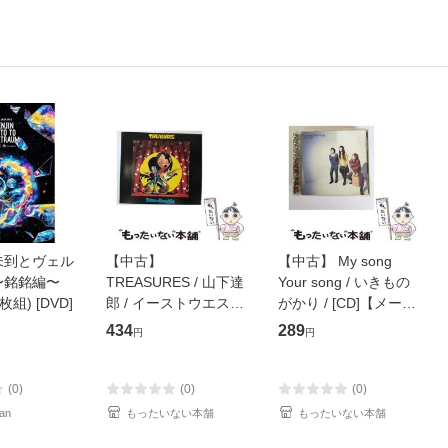
未到とヴェル
【中古】
【中古】 My song
〜銘銘編〜
TREASURES / 山下達
Your song / いきもの
枚組) [DVD]
郎 / イーストウエス
がかり / [CD]【メール
ト・ジャパン [CD]
便送料無料】
434
289
円
円
【メール便送料無料】
(0)
(0)
(0)
an
もったいない本舗
もったいない本舗