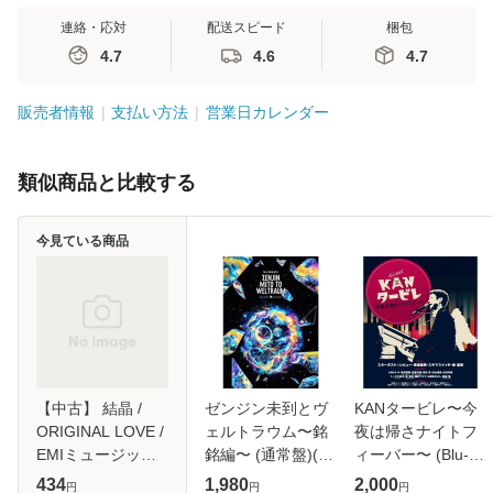
連絡・応対
配送スピード
梱包
4.7
4.6
4.7
販売者情報
支払い方法
営業日カレンダー
類似商品と比較する
今見ている商品
【中古】 結晶 /
ゼンジン未到とヴ
KANタービレ〜今
ORIGINAL LOVE /
ェルトラウム〜銘
夜は帰さナイトフ
EMIミュージッ
銘編〜 (通常盤)(2
ィーバー〜 (Blu-
ク・ジャパン [CD]
枚組) [DVD]
ray)
434
1,980
2,000
円
円
円