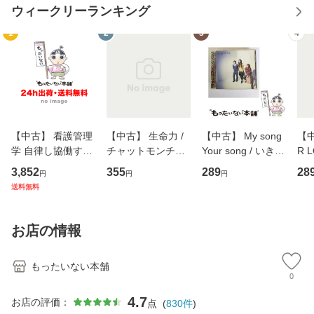
ウィークリーランキング
1
2
3
4
【中古】 看護管理
【中古】 生命力 /
【中古】 My song
【中
学 自律し協働する
チャットモンチー /
Your song / いきも
R 
専門職の看護マネ
キューンレコード
のがかり / [CD]
産限
3,852
355
289
28
円
円
円
ジメントスキル 改
[CD]【メール便送
【メール便送料無
翔太
送料無料
訂第3版 (看護学テ
料無料】
料】
[C
キストNiCE) / 手島
料
恵 藤本幸三 / 南江
お店の情報
堂 [単行
もったいない本舗
0
4.7
お店の評価：
点
(
830
件
)