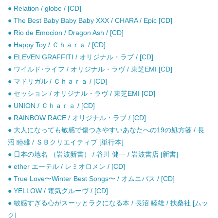
● Relation / globe / [CD]
● The Best Baby Baby Baby XXX / CHARA / Epic [CD]
● Rio de Emocion / Dragon Ash / [CD]
● Happy Toy / Ｃｈａｒａ / [CD]
● ELEVEN GRAFFITI / オリジナル・ラブ / [CD]
● ワイルド･ライフ / オリジナル・ラヴ / 東芝EMI [CD]
● マドリガル / Ｃｈａｒａ / [CD]
● セッション / オリジナル・ラヴ / 東芝EMI [CD]
● UNION / Ｃｈａｒａ / [CD]
● RAINBOW RACE / オリジナル・ラブ / [CD]
● 大人になっても敏感で傷つきやすいあなたへの19の処方箋 / 長
沼 睦雄 / ＳＢクリエイティブ [単行本]
● 日本の地名 （岩波新書） / 谷川 健一 / 岩波書店 [新書]
● ether エーテル / レミオロメン / [CD]
● True Love〜Winter Best Songs〜 / オムニバス / [CD]
● YELLOW / 電気グルーヴ / [CD]
● 敏感すぎる心がスーッとラクになる本 / 長沼 睦雄 / 扶桑社 [ムッ
ク]