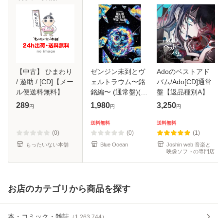
【中古】 ひまわり
ゼンジン未到とヴ
Adoのベストアド
/ 遊助 / [CD]【メー
ェルトラウム〜銘
バム/Ado[CD]通常
ル便送料無料】
銘編〜 (通常盤)(2
盤【返品種別A】
枚組) [DVD]
289
1,980
3,250
円
円
円
送料無料
送料無料
(0)
(0)
(1)
もったいない本舗
Blue Ocean
Joshin web 音楽と
映像ソフトの専門店
お店のカテゴリから商品を探す
本・コミック・雑誌
（
1,263,744
）