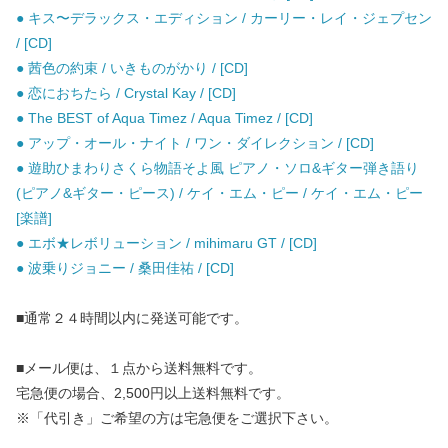
● キス〜デラックス・エディション / カーリー・レイ・ジェプセン
/ [CD]
● 茜色の約束 / いきものがかり / [CD]
● 恋におちたら / Crystal Kay / [CD]
● The BEST of Aqua Timez / Aqua Timez / [CD]
● アップ・オール・ナイト / ワン・ダイレクション / [CD]
● 遊助ひまわりさくら物語そよ風 ピアノ・ソロ&ギター弾き語り
(ピアノ&ギター・ピース) / ケイ・エム・ピー / ケイ・エム・ピー
[楽譜]
● エボ★レボリューション / mihimaru GT / [CD]
● 波乗りジョニー / 桑田佳祐 / [CD]
■通常２４時間以内に発送可能です。
■メール便は、１点から送料無料です。
宅急便の場合、2,500円以上送料無料です。
※「代引き」ご希望の方は宅急便をご選択下さい。