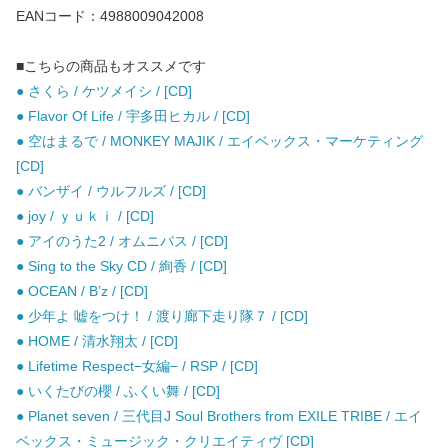
EANコード：4988009042008
■こちらの商品もオススメです
● さくら / ケツメイシ / [CD]
● Flavor Of Life / 宇多田ヒカル / [CD]
● 空はまるで / MONKEY MAJIK / エイベックス・マーケティング
[CD]
● バンザイ / ウルフルズ / [CD]
● joy / ｙｕｋｉ / [CD]
● アイのうた2 / オムニバス / [CD]
● Sing to the Sky CD / 絢香 / [CD]
● OCEAN / B’z / [CD]
● 少年よ 嘘をつけ！ / 渡り廊下走り隊７ / [CD]
● HOME / 清水翔太 / [CD]
● Lifetime Respect−女編− / RSP / [CD]
● いくたびの櫻 / ふくい舞 / [CD]
● Planet seven / 三代目J Soul Brothers from EXILE TRIBE / エイ
ベックス・ミュージック・クリエイティヴ [CD]