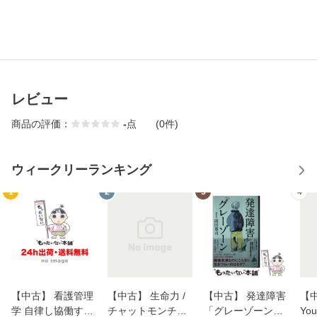
レビュー
商品の評価：
-
点
(0件)
ウィークリーランキング
1
2
3
4
【中古】 看護管理
【中古】 生命力 /
【中古】 発達障害
【中
学 自律し協働する
チャットモンチー /
「グレーゾーン」
You