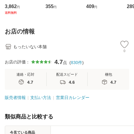
専門職の看護マネ
キューンレコード
その正しい理解と
のがか
3,862
355
409
28
円
円
円
ジメントスキル 改
[CD]【メール便送
克服法 (SB新書 57
【
送料無料
訂第3版 (看護学テ
料無料】
2) / 岡田尊司 / Ｓ
料
キストNiCE) / 手島
Ｂクリエイティブ
恵 藤本幸三 / 南江
[新書]【メール便送
お店の情報
堂 [単行
料無料】
もったいない本舗
0
4.7
お店の評価：
点
(
830
件
)
連絡・応対
配送スピード
梱包
4.7
4.6
4.7
販売者情報
支払い方法
営業日カレンダー
類似商品と比較する
今見ている商品