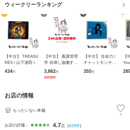
ウィークリーランキング
1
2
3
4
【中古】 TREASU
【中古】 看護管理
【中古】 生命力 /
【中
RES / 山下達郎 /
学 自律し協働する
チャットモンチー /
You
イーストウエス
専門職の看護マネ
キューンレコード
のがか
434
3,862
355
28
円
円
円
ト・ジャパン [CD]
ジメントスキル 改
[CD]【メール便送
【
送料無料
【メール便送料無
訂第3版 (看護学テ
料無料】
料
料】
キストNiCE) / 手島
恵 藤本幸三 / 南江
お店の情報
堂 [単行
もったいない本舗
0
4.7
お店の評価：
点
(
829
件
)