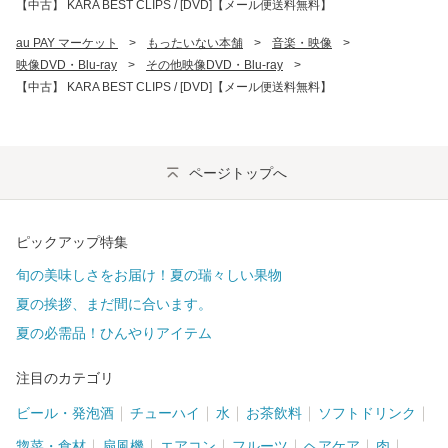
【中古】 KARA BEST CLIPS / [DVD]【メール便送料無料】
au PAY マーケット
>
もったいない本舗
>
音楽・映像
>
映像DVD・Blu-ray
>
その他映像DVD・Blu-ray
>
【中古】 KARA BEST CLIPS / [DVD]【メール便送料無料】
ページトップへ
ピックアップ特集
旬の美味しさをお届け！夏の瑞々しい果物
夏の挨拶、まだ間に合います。
夏の必需品！ひんやりアイテム
注目のカテゴリ
ビール・発泡酒
チューハイ
水
お茶飲料
ソフトドリンク
惣菜・食材
扇風機
エアコン
フルーツ
ヘアケア
肉