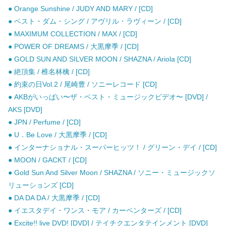
● Orange Sunshine / JUDY AND MARY / [CD]
● ベスト・ダム・シング / アヴリル・ラヴィーン / [CD]
● MAXIMUM COLLECTION / MAX / [CD]
● POWER OF DREAMS / 大黒摩季 / [CD]
● GOLD SUN AND SILVER MOON / SHAZNA / Ariola [CD]
● 絶頂集 / 椎名林檎 / [CD]
● 約束の日Vol.2 / 尾崎豊 / ソニーレコード [CD]
● AKBがいっぱい〜ザ・ベスト・ミュージックビデオ〜 [DVD] /
AKS [DVD]
● JPN / Perfume / [CD]
● U．Be Love / 大黒摩季 / [CD]
● インターナショナル・スーパーヒッツ！ / グリーン・デイ / [CD]
● MOON / GACKT / [CD]
● Gold Sun And Silver Moon / SHAZNA / ソニー・ミュージックソ
リューションズ [CD]
● DA DA DA / 大黒摩季 / [CD]
● イエスタデイ・ワンス・モア / カーペンターズ / [CD]
● Excite!! live DVD! [DVD] / テイチクエンタテインメント [DVD]