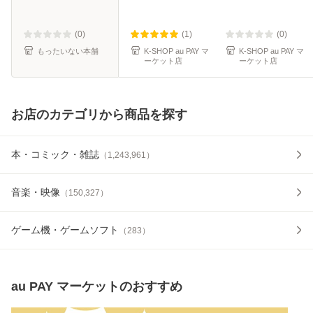
JELLYOUS Do the
Miracle Steady
Dance Almond
Songbird WISH
Chocolate Cherish
Sail Away - NCT
(0)
(1)
(0)
Tick-Tack Cherish
WISH エヌシーテ
もったいない本舗
K-SHOP au PAY マ
K-SHOP au PAY マ
ーケット店
ーケット店
Magnetic -
ィー ウィッ
お店のカテゴリから商品を探す
本・コミック・雑誌
（
1,243,961
）
音楽・映像
（
150,327
）
ゲーム機・ゲームソフト
（
283
）
au PAY マーケット
のおすすめ