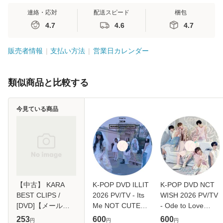
連絡・応対
配送スピード
梱包
4.7
4.6
4.7
販売者情報
支払い方法
営業日カレンダー
類似商品と比較する
今見ている商品
【中古】 KARA
K-POP DVD ILLIT
K-POP DVD NCT
BEST CLIPS /
2026 PV/TV - Its
WISH 2026 PV/TV
[DVD]【メール便
Me NOT CUTE
- Ode to Love
送料無料】
ANYMORE
COLOR poppop
253
600
600
円
円
円