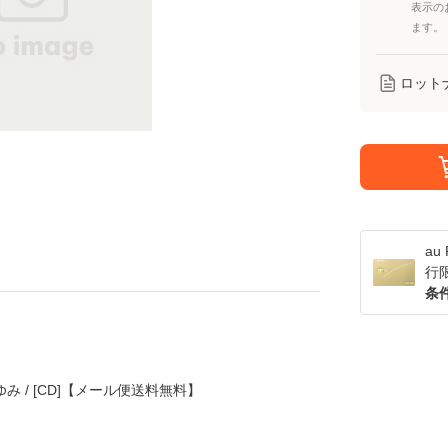
表示の
ます。
ロット
a
行
条
崎あゆみ / [CD]【メール便送料無料】