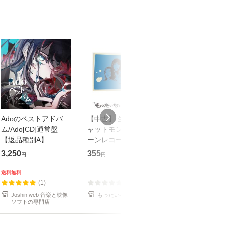
Adoのベストアドバ
【中古】 生命力 / チ
【中古】 COZY 
ム/Ado[CD]通常盤
ャットモンチー / キュ
達郎 / [CD]【メール便
【返品種別A】
ーンレコード [CD]
送料無料】
【メール便送料無料】
3,250
355
479
円
円
円
送料無料
(1)
(0)
(1)
Joshin web 音楽と映像
もったいない本舗
もったいない本
ソフトの専門店