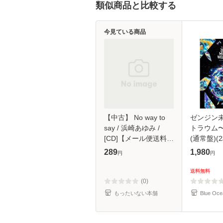
類似商品と比較する
今見ている商品
【中古】 No way to
ゼンジン
say / 浜崎あゆみ /
トラウム
[CD]【メール便送料無
(通常盤)(2
料】
289
1,980
円
円
送料無料
(0)
もったいない本舗
Blue Oce