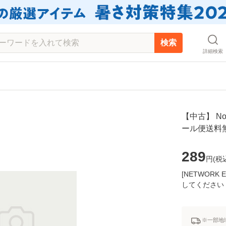
検索
詳細検索
【中古】 No w
ール便送料
289
円(
税
[NETWOR
してください
※一部地