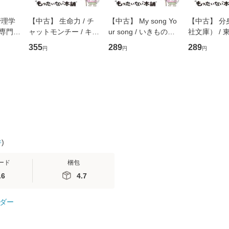
管理学
【中古】 生命力 / チ
【中古】 My song Yo
【中古】 分
専門職
ャットモンチー / キュ
ur song / いきものが
社文庫） / 東
ントス
ーンレコード [CD]
かり / [CD]【メール便
集英社 [文
355
289
289
円
円
円
(看護
【メール便送料無料】
送料無料】
便送料無料
 / 手
 南江
件
)
ード
梱包
.6
4.7
ダー