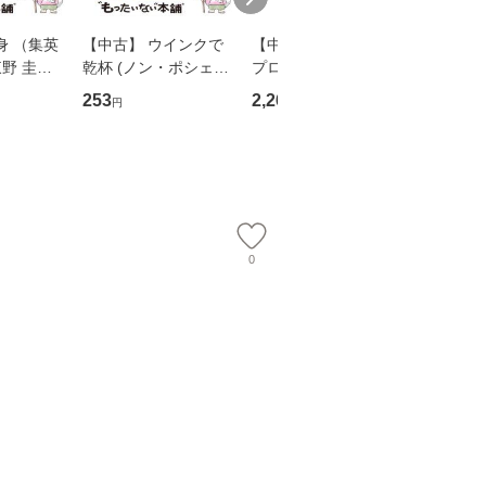
身 （集英
【中古】 ウインクで
【中古】 野ブタ。を
【中古】 
野 圭吾 /
乾杯 (ノン・ポシェッ
プロデュース [DVD-B
島みゆき / [CD]【
庫]【メール
ト) / 東野圭吾 / 祥伝
OX] / バップ [DVD]
ル便送料
253
2,266
2,150
円
円
円
】
社 [文庫]【メール便送
【メール便送料無料】
料無料】
0