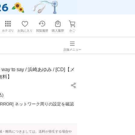
カテゴリ
お気に入り
閲覧履歴
購入履歴
かご
店舗メニュー
ay to say / 浜崎あゆみ / [CD]【メ
無料】
込
)
K ERROR] ネットワーク周りの設定を確認
域・離島につきましては、送料が発生する場合や