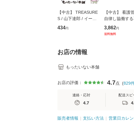
【中古】 TREASURE
【中古】 看護
S / 山下達郎 / イース
自律し協働する
トウエスト・ジャパン
の看護マネジメ
434
3,862
円
円
[CD]【メール便送料無
キル 改訂第3版 
送料無料
料】
学テキストNiCE)
島恵 藤本幸三 /
堂 [単行
お店の情報
もったいない本舗
4.7
お店の評価：
点
(
829
連絡・応対
配送スピ
4.7
4
販売者情報
支払い方法
営業日カレン