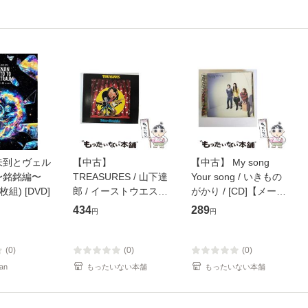
未到とヴェル
【中古】
【中古】 My song
〜銘銘編〜
TREASURES / 山下達
Your song / いきもの
枚組) [DVD]
郎 / イーストウエス
がかり / [CD]【メール
ト・ジャパン [CD]
便送料無料】
434
289
円
円
【メール便送料無料】
(0)
(0)
(0)
an
もったいない本舗
もったいない本舗