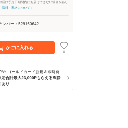
お届け予定日期間内にお届けできない場合があり
（
送料・配送について
）
ナンバー：
529160642
かごに入れる
0
u PAY ゴールドカード新規＆即時発
限定
合計最大23,000Pもらえる※諸
件あり