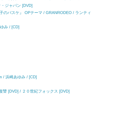
・ジャパン [DVD]
子のバスケ』 OPテーマ / GRANRODEO / ランティ
み / [CD]
sion / 浜崎あゆみ / [CD]
[DVD] / ２０世紀フォックス [DVD]