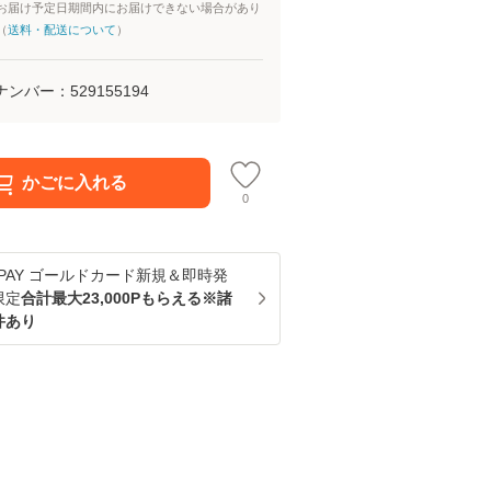
お届け予定日期間内にお届けできない場合があり
（
送料・配送について
）
ナンバー：
529155194
かごに入れる
0
u PAY ゴールドカード新規＆即時発
限定
合計最大23,000Pもらえる※諸
件あり