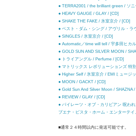
● TERRA2001 / the brilliant gre
● HEAVY GAUGE / GLAY / [CD]
● SHAKE THE FAKE / 氷室京介 / [CD]
● ベスト・ダム・シング / アヴリル・ラヴィ
● SINGLES / 氷室京介 / [CD]
● Automatic／time will tell / 宇多田ヒカル 
● GOLD SUN AND SILVER MOON / SHAZN
● トライアングル / Perfume / [CD]
● マトリックス レボリューションズ 特別版 
● Higher Self / 氷室京介 / EMIミュ
● MOON / GACKT / [CD]
● Gold Sun And Silver Moon /
● REVIEW / GLAY / [CD]
● パイレーツ・オブ・カリビアン 呪われた
ブエナ・ビスタ・ホーム・エンターテイメン
■通常２４時間以内に発送可能です。