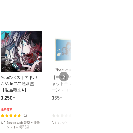
Adoのベストアドバ
【中古】 生命力 / チ
【中古】 COZY 
ム/Ado[CD]通常盤
ャットモンチー / キュ
達郎 / [CD]【メール便
【返品種別A】
ーンレコード [CD]
送料無料】
【メール便送料無料】
3,250
355
479
円
円
円
送料無料
(1)
(0)
(1)
Joshin web 音楽と映像
もったいない本舗
もったいない本
ソフトの専門店