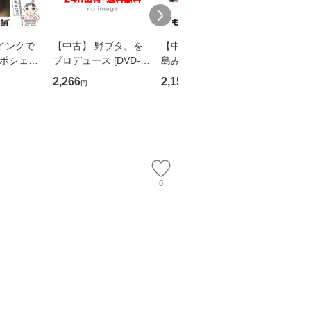
インクで
【中古】 野ブタ。を
【中古】 寒水魚 / 中
【中古】
・ポシェッ
プロデュース [DVD-B
島みゆき / [CD]【メー
カメムシ
吾 / 祥伝
OX] / バップ [DVD]
ル便送料無料】
語る / 
2,266
2,150
2,266
円
円
円
【メール便送
【メール便送料無料】
ワークい
会、吉田元重
夫 / 新評
【メール
0