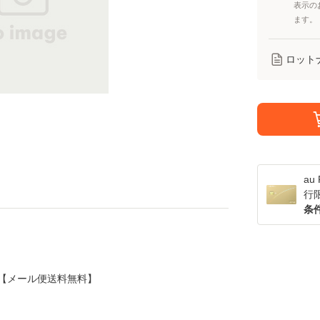
表示の
ます。
ロット
a
行
条
 [CD]【メール便送料無料】