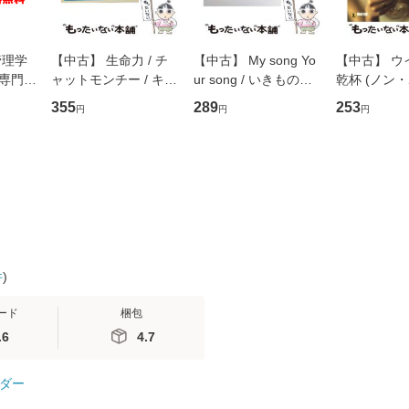
管理学
【中古】 生命力 / チ
【中古】 My song Yo
【中古】 ウ
専門職
ャットモンチー / キュ
ur song / いきものが
乾杯 (ノン
ントス
ーンレコード [CD]
かり / [CD]【メール便
ト) / 東野圭
355
289
253
円
円
円
(看護
【メール便送料無料】
送料無料】
社 [文庫]
 / 手
料無料】
 南江
件
)
ード
梱包
.6
4.7
ダー