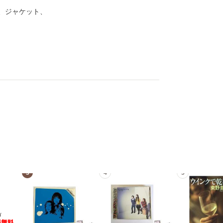
、ジャケット、
3
4
5