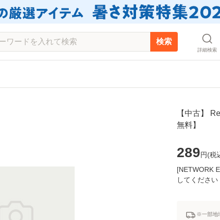
検索
詳細検索
【中古】 Reb
無料】
289
円(
税
[NETWOR
してください
※一部地