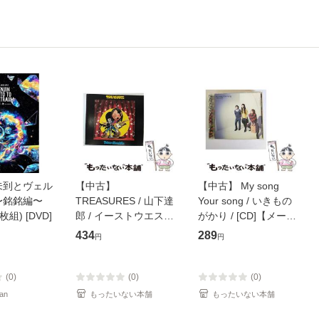
未到とヴェル
【中古】
【中古】 My song
〜銘銘編〜
TREASURES / 山下達
Your song / いきもの
枚組) [DVD]
郎 / イーストウエス
がかり / [CD]【メール
ト・ジャパン [CD]
便送料無料】
434
289
円
円
【メール便送料無料】
(0)
(0)
(0)
an
もったいない本舗
もったいない本舗