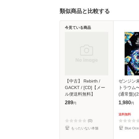
類似商品と比較する
今見ている商品
【中古】 Rebirth /
ゼンジン
GACKT / [CD]【メー
トラウム
ル便送料無料】
(通常盤)(2
289
1,980
円
円
送料無料
(0)
もったいない本舗
Blue Oce