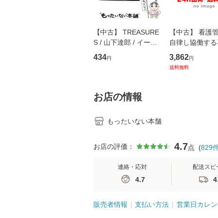
【中古】 TREASURE
【中古】 看護
S / 山下達郎 / イース
自律し協働する
トウエスト・ジャパン
の看護マネジメ
434
3,862
円
円
[CD]【メール便送料無
キル 改訂第3版 
送料無料
料】
学テキストNiCE)
島恵 藤本幸三 /
堂 [単行
お店の情報
もったいない本舗
4.7
お店の評価：
点
(
829
連絡・応対
配送スピ
4.7
4
販売者情報
支払い方法
営業日カレン