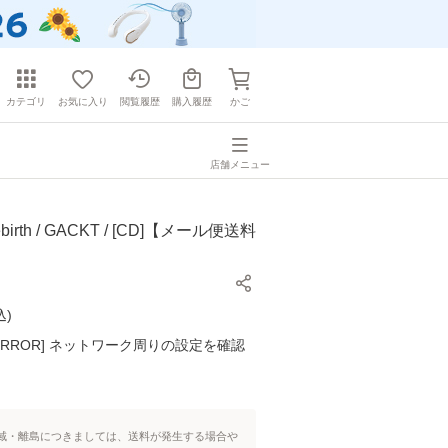
カテゴリ
お気に入り
閲覧履歴
購入履歴
かご
店舗メニュー
irth / GACKT / [CD]【メール便送料
込
)
K ERROR] ネットワーク周りの設定を確認
域・離島につきましては、送料が発生する場合や