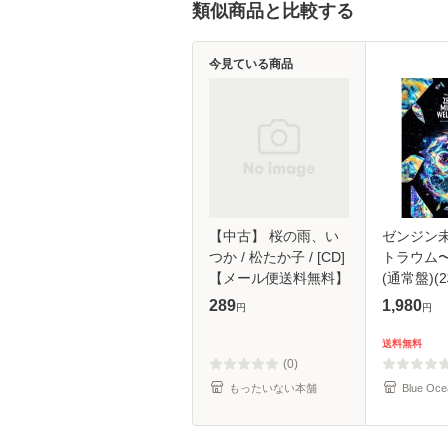
類似商品と比較する
今見ている商品
【中古】 桜の雨、い
ゼンジン
つか / 松たか子 / [CD]
トラウム
【メール便送料無料】
(通常盤)(2
289
1,980
円
円
送料無料
(0)
もったいない本舗
Blue Oce