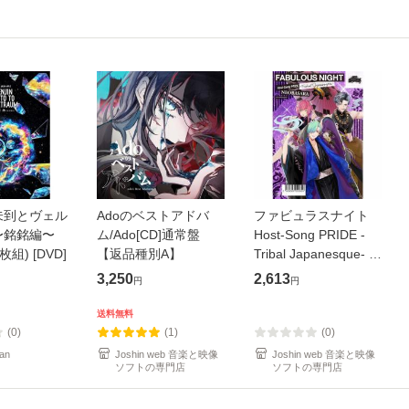
未到とヴェル
Adoのベストアドバ
ファビュラスナイト
〜銘銘編〜
ム/Ado[CD]通常盤
Host-Song PRIDE -
枚組) [DVD]
【返品種別A】
Tribal Japanesque- ネ
オバサラ/皇麗夢(豊永
3,250
2,613
円
円
利行)[CD]【返品種別
A】
送料無料
(0)
(1)
(0)
an
Joshin web 音楽と映像
Joshin web 音楽と映像
ソフトの専門店
ソフトの専門店