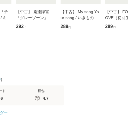
/ チ
【中古】 発達障害
【中古】 My song Yo
【中古】 FOR
/ キュ
「グレーゾーン」 そ
ur song / いきものが
OVE（初回
D]
の正しい理解と克服法
かり / [CD]【メール便
盤） / 清水
292
289
289
円
円
円
無料】
(SB新書 572) / 岡田尊
送料無料】
ミリヤ / [CD]【メール
司 / ＳＢクリエイティ
便送料無料
ブ [新書]【メール便送
料無料】
件
)
ード
梱包
.6
4.7
ダー