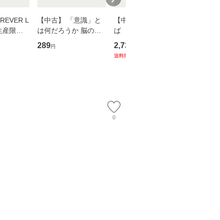
EVER L
【中古】 「意識」と
【中古】 耳をすませ
【中古】
生産限定
は何だろうか 脳の来
ば 〈2枚組〉 [DVD] /
も2時間
翔太×加藤
歴、知覚の錯誤 （講
ブエナ・ビスタ・ホー
めるよう
289
2,735
253
円
円
円
談社現代新書） / 下条
ム・エンターテイメン
計超入門！
送料無料
】
信輔 / 講談社 [新書]
ト [DVD]【メール便送
隆 / 高
【メール便送料無料】
料無料】
（ソフト
【メール
0