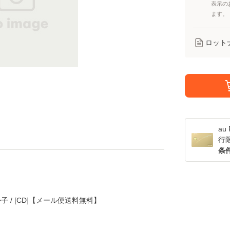
表示の
ます。
ロット
a
行
条
子 / [CD]【メール便送料無料】