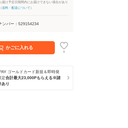
お届け予定日期間内にお届けできない場合があり
（
送料・配送について
）
ナンバー：
529154234
かごに入れる
0
u PAY ゴールドカード新規＆即時発
限定
合計最大23,000Pもらえる※諸
件あり