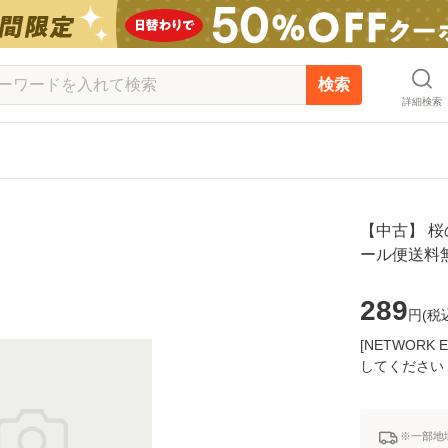
検索
詳細検索
【中古】 桜の
ール便送料
289
円(
税
[NETWOR
してください
※一部地