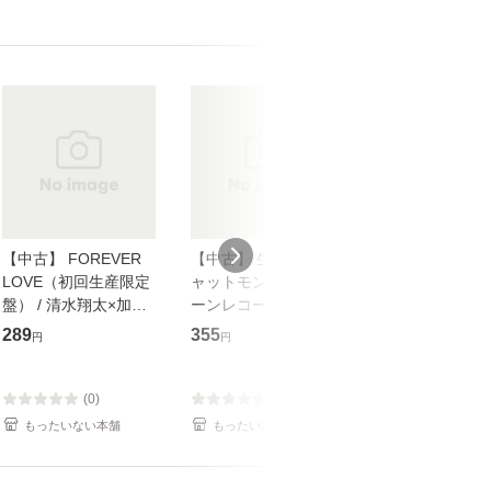
【中古】 FOREVER
【中古】 生命力 / チ
【中古】 My so
LOVE（初回生産限定
ャットモンチー / キュ
Your song / 
盤） / 清水翔太×加藤
ーンレコード [CD]
がかり / [CD]【メール
ミリヤ / [CD]【メール
【メール便送料無料】
便送料無料】
289
355
289
円
円
円
便送料無料】
(0)
(0)
(0)
もったいない本舗
もったいない本舗
もったいない本