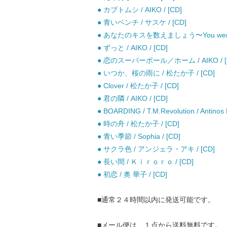
● カブトムシ / AIKO / [CD]
● 青いベンチ / サスケ / [CD]
● あなたのキスを数えましょう〜You were m
● ずっと / AIKO / [CD]
● 恋のスーパーボール／ホーム / AIKO / [
● いつか、桜の雨に / 松たか子 / [CD]
● Clover / 松たか子 / [CD]
● 君の隣 / AIKO / [CD]
● BOARDING / T.M.Revolution / Antinos
● 時の舟 / 松たか子 / [CD]
● 青い季節 / Sophia / [CD]
● サクラ色 / アンジェラ・アキ / [CD]
● 長い間 / Ｋｉｒｏｒｏ / [CD]
● 初恋 / 奥 華子 / [CD]
■通常２４時間以内に発送可能です。
■メール便は、１点から送料無料です。