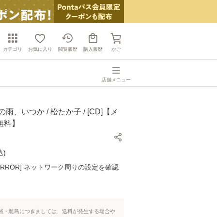
カテゴリ
お気に入り
閲覧履歴
購入履歴
かご
店舗メニュー
雨、いつか / 松たか子 / [CD]【メ
無料】
込
)
K ERROR] ネットワーク周りの設定を確認
域・離島につきましては、送料が発生する場合や