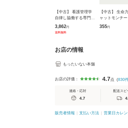
【中古】 看護管理学
【中古】 生命力 
自律し協働する専門職
ャットモンチー 
の看護マネジメントス
ーンレコード [C
3,862
355
円
円
キル 改訂第3版 (看護
【メール便送料
送料無料
学テキストNiCE) / 手
島恵 藤本幸三 / 南江
堂 [単行
お店の情報
もったいない本舗
4.7
お店の評価：
点
(
830
連絡・応対
配送スピ
4.7
4
販売者情報
支払い方法
営業日カレン