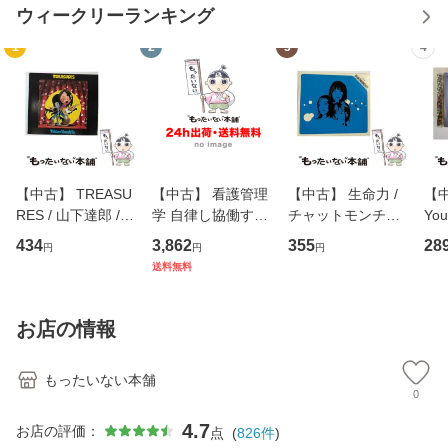
ウィークリーランキング
1
2
3
4
【中古】 TREASU
【中古】 看護管理
【中古】 生命力 /
【中
RES / 山下達郎 /
学 自律し協働する
チャットモンチー /
You
イーストウエス
専門職の看護マネ
キューンレコード
のがか
434
3,862
355
28
円
円
円
ト・ジャパン [CD]
ジメントスキル 改
[CD]【メール便送
【
送料無料
【メール便送料無
訂第3版 (看護学テ
料無料】
料
料】
キストNiCE) / 手島
恵 藤本幸三 / 南江
お店の情報
堂 [単行
もったいない本舗
0
4.7
お店の評価：
点
(
826
件
)