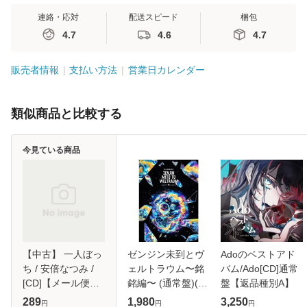
連絡・応対
配送スピード
梱包
4.7
4.6
4.7
販売者情報
支払い方法
営業日カレンダー
類似商品と比較する
今見ている商品
【中古】 一人ぼっ
ゼンジン未到とヴ
Adoのベストアド
ち / 安倍なつみ /
ェルトラウム〜銘
バム/Ado[CD]通常
[CD]【メール便送
銘編〜 (通常盤)(2
盤【返品種別A】
料無料】
枚組) [DVD]
289
1,980
3,250
円
円
円