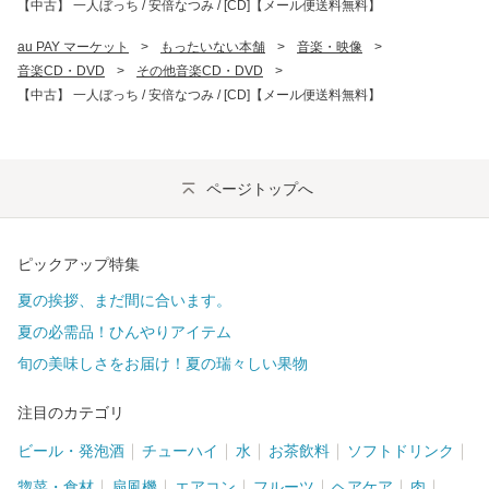
【中古】 一人ぼっち / 安倍なつみ / [CD]【メール便送料無料】
au PAY マーケット
>
もったいない本舗
>
音楽・映像
>
音楽CD・DVD
>
その他音楽CD・DVD
>
【中古】 一人ぼっち / 安倍なつみ / [CD]【メール便送料無料】
ページトップへ
ピックアップ特集
夏の挨拶、まだ間に合います。
夏の必需品！ひんやりアイテム
旬の美味しさをお届け！夏の瑞々しい果物
注目のカテゴリ
ビール・発泡酒
チューハイ
水
お茶飲料
ソフトドリンク
惣菜・食材
扇風機
エアコン
フルーツ
ヘアケア
肉