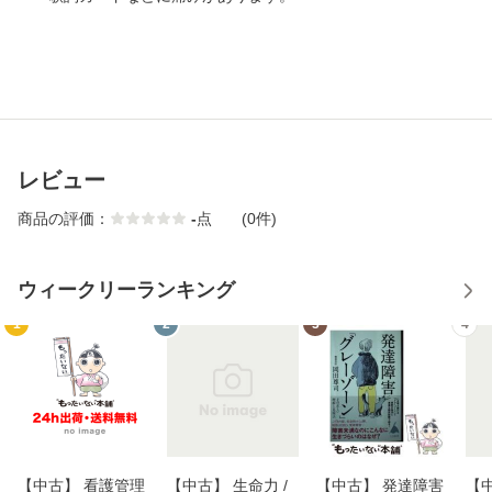
レビュー
商品の評価：
-
点
(0件)
ウィークリーランキング
1
2
3
4
【中古】 看護管理
【中古】 生命力 /
【中古】 発達障害
【中