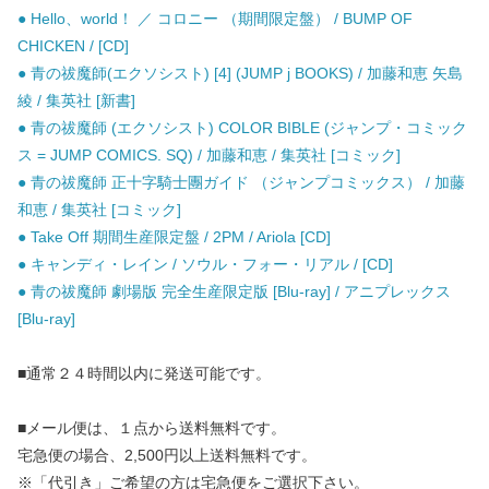
● Hello、world！ ／ コロニー （期間限定盤） / BUMP OF
CHICKEN / [CD]
● 青の祓魔師(エクソシスト) [4] (JUMP j BOOKS) / 加藤和恵 矢島
綾 / 集英社 [新書]
● 青の祓魔師 (エクソシスト) COLOR BIBLE (ジャンプ・コミック
ス = JUMP COMICS. SQ) / 加藤和恵 / 集英社 [コミック]
● 青の祓魔師 正十字騎士團ガイド （ジャンプコミックス） / 加藤
和恵 / 集英社 [コミック]
● Take Off 期間生産限定盤 / 2PM / Ariola [CD]
● キャンディ・レイン / ソウル・フォー・リアル / [CD]
● 青の祓魔師 劇場版 完全生産限定版 [Blu-ray] / アニプレックス
[Blu-ray]
■通常２４時間以内に発送可能です。
■メール便は、１点から送料無料です。
宅急便の場合、2,500円以上送料無料です。
※「代引き」ご希望の方は宅急便をご選択下さい。