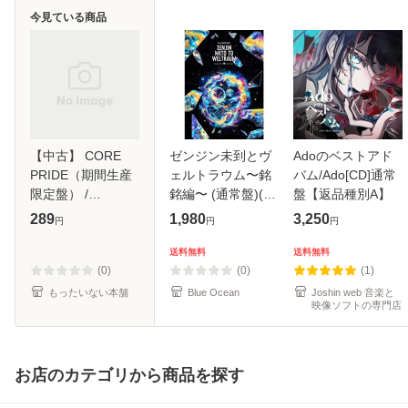
今見ている商品
【中古】 CORE
ゼンジン未到とヴ
Adoのベストアド
PRIDE（期間生産
ェルトラウム〜銘
バム/Ado[CD]通常
限定盤） /
銘編〜 (通常盤)(2
盤【返品種別A】
UVERworld / [CD]
枚組) [DVD]
289
1,980
3,250
円
円
円
【メール便送料無
料】
送料無料
送料無料
(0)
(0)
(1)
もったいない本舗
Blue Ocean
Joshin web 音楽と
映像ソフトの専門店
お店のカテゴリから商品を探す