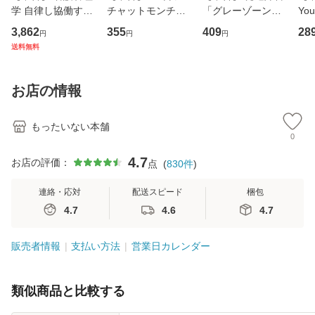
学 自律し協働する
チャットモンチー /
「グレーゾーン」
You
専門職の看護マネ
キューンレコード
その正しい理解と
のがか
3,862
355
409
28
円
円
円
ジメントスキル 改
[CD]【メール便送
克服法 (SB新書 57
【
送料無料
訂第3版 (看護学テ
料無料】
2) / 岡田尊司 / Ｓ
料
キストNiCE) / 手島
Ｂクリエイティブ
恵 藤本幸三 / 南江
[新書]【メール便送
お店の情報
堂 [単行
料無料】
もったいない本舗
0
4.7
お店の評価：
点
(
830
件
)
連絡・応対
配送スピード
梱包
4.7
4.6
4.7
販売者情報
支払い方法
営業日カレンダー
類似商品と比較する