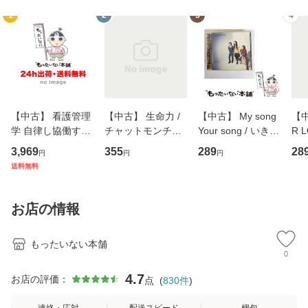
1
2
3
4
【中古】 看護管理
【中古】 生命力 /
【中古】 My song
【中
学 自律し協働する
チャットモンチー /
Your song / いきも
R 
専門職の看護マネ
キューンレコード
のがかり / [CD]
産限
3,969
355
289
28
円
円
円
ジメントスキル 改
[CD]【メール便送
【メール便送料無
翔太
送料無料
訂第3版 (看護学テ
料無料】
料】
[C
キストNiCE) / 手島
料
恵 藤本幸三 / 南江
お店の情報
堂 [単行
もったいない本舗
0
4.7
お店の評価：
点
(
830
件
)