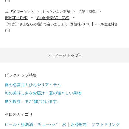
料】
au PAY マーケット
>
もったいない本舗
>
音楽・映像
>
音楽CD・DVD
>
その他音楽CD・DVD
>
【中古】 さよならの場所で会いましょう / 西脇唯 / [CD]【メール便送料無
料】
ページトップへ
ピックアップ特集
夏の必需品！ひんやりアイテム
旬の美味しさをお届け！夏の瑞々しい果物
夏の挨拶、まだ間に合います。
注目のカテゴリ
ビール・発泡酒
チューハイ
水
お茶飲料
ソフトドリンク