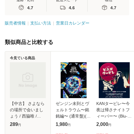
連絡・応対
配送スピード
梱包
4.7
4.6
4.7
販売者情報
支払い方法
営業日カレンダー
類似商品と比較する
今見ている商品
【中古】 さよなら
ゼンジン未到とヴ
KANタービレ〜今
の場所で会いまし
ェルトラウム〜銘
夜は帰さナイトフ
ょう / 西脇唯 /
銘編〜 (通常盤)(2
ィーバー〜 (Blu-
[CD]【メール便送
枚組) [DVD]
ray)
289
1,980
2,000
円
円
円
料無料】