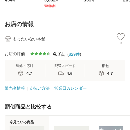
円
円
円
ト・ジャパン [CD]
ジメントスキル 改
[CD]【メール便送
【
送料無料
【メール便送料無
訂第3版 (看護学テ
料無料】
料
料】
キストNiCE) / 手島
恵 藤本幸三 / 南江
お店の情報
堂 [単行
もったいない本舗
0
4.7
お店の評価：
点
(
829
件
)
連絡・応対
配送スピード
梱包
4.7
4.6
4.7
販売者情報
支払い方法
営業日カレンダー
類似商品と比較する
今見ている商品