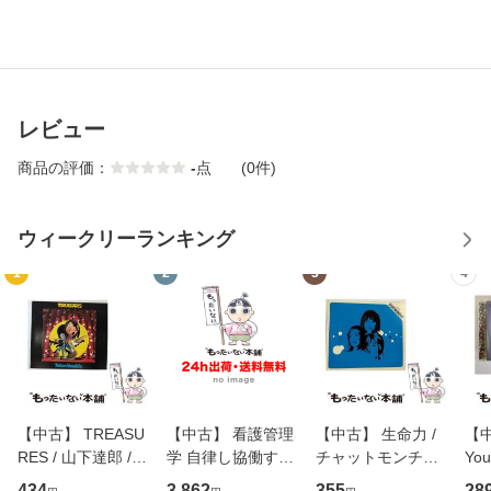
レビュー
商品の評価：
-
点
(0件)
ウィークリーランキング
1
2
3
4
【中古】 TREASU
【中古】 看護管理
【中古】 生命力 /
【中
RES / 山下達郎 /
学 自律し協働する
チャットモンチー /
You
イーストウエス
専門職の看護マネ
キューンレコード
のがか
434
3,862
355
28