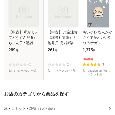
【中古】 私がモテ
【中古】 架空通貨
ちいかわ なんか小
てどうすんだ 5 /
（講談社文庫） /
さくてかわいいや
ぢゅん子 / 講談社
池井戸 潤 / 講談社
つ 7/ナガノ
[コミック]【メール
[文庫]【メール便送
289
261
1,375
円
円
円
便送料無料】
料無料】
送料無料
(0)
(0)
(1)
もったいない本舗
もったいない本舗
bookfan au PAY マ
ーケット店
お店のカテゴリから商品を探す
本・コミック・雑誌
（
1,226,585
）